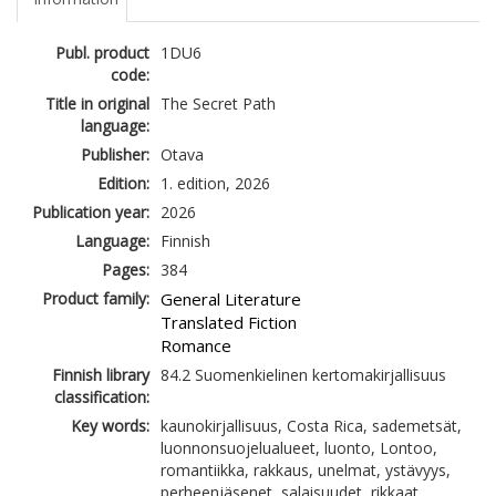
Publ. product
1DU6
code:
Title in original
The Secret Path
language:
Publisher:
Otava
Edition:
1. edition, 2026
Publication year:
2026
Language:
Finnish
Pages:
384
Product family:
General Literature
Translated Fiction
Romance
Finnish library
84.2 Suomenkielinen kertomakirjallisuus
classification:
Key words:
kaunokirjallisuus, Costa Rica, sademetsät,
luonnonsuojelualueet, luonto, Lontoo,
romantiikka, rakkaus, unelmat, ystävyys,
perheenjäsenet, salaisuudet, rikkaat,