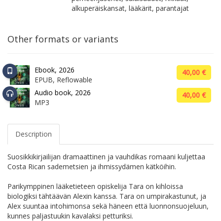
alkuperäiskansat, lääkärit, parantajat
Other formats or variants
Ebook, 2026
40,00 €
EPUB, Reflowable
Audio book, 2026
40,00 €
MP3
Description
Suosikkikirjailijan dramaattinen ja vauhdikas romaani kuljettaa
Costa Rican sademetsien ja ihmissydämen kätköihin.
Parikymppinen lääketieteen opiskelija Tara on kihloissa
biologiksi tähtäävän Alexin kanssa. Tara on umpirakastunut, ja
Alex suuntaa intohimonsa sekä häneen että luonnonsuojeluun,
kunnes paljastuukin kavalaksi petturiksi.