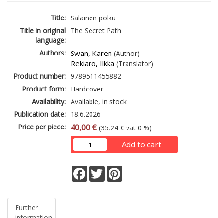
Title:
Salainen polku
Title in original
The Secret Path
language:
Authors:
Swan, Karen
(Author)
Rekiaro, Ilkka
(Translator)
Product number:
9789511455882
Product form:
Hardcover
Availability:
Available, in stock
Publication date:
18.6.2026
Price per piece:
40,00 €
(35,24 € vat 0 %)
Add to cart
Facebook
Twitter
Pinterest
Further
information