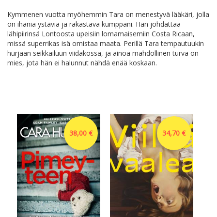
Kymmenen vuotta myöhemmin Tara on menestyvä lääkäri, jolla
on ihania ystäviä ja rakastava kumppani. Hän johdattaa
lähipiirinsä Lontoosta upeisiin lomamaisemiin Costa Ricaan,
missä superrikas isä omistaa maata. Perillä Tara tempautuukin
hurjaan seikkailuun viidakossa, ja ainoa mahdollinen turva on
mies, jota hän ei halunnut nähdä enää koskaan.
38,00 €
34,70 €