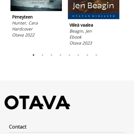
Pimeyteen
Via
Hunter, Cara
Ben
Viileä vaalea
Hardcover
Ebo
Beagin, Jen
Otava 2022
Ota
Ebook
Otava 2023
Contact