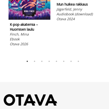
Mun huikea rakkaus
Jägerfeld, Jenny
Audiobook (download)
Otava 2024
Jas
K-pop-akatemia –
Iko
Huomisen laulu
Ebo
Finch, Mina
Ota
Ebook
Otava 2026