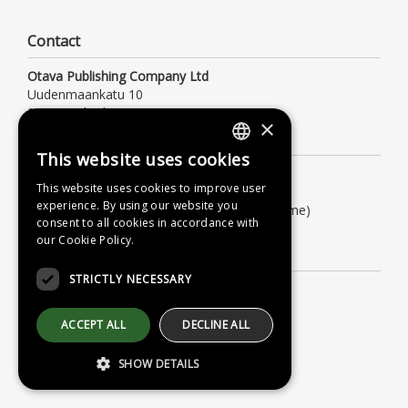
Contact
Otava Publishing Company Ltd
Uudenmaankatu 10
00120 Helsinki
×
Customer Service
This website uses cookies
FINNISH
Opening hours Mon – Fri: 9:00 AM – 4:00 PM
This website uses cookies to improve user
Tel. +358 (0)9 156 6800
SWEDISH
experience. By using our website you
(local/mobile network charge, also waiting time)
consent to all cookies in accordance with
asiakaspalvelu@otava.fi
ENGLISH
our Cookie Policy.
Information
STRICTLY NECESSARY
Terms of delivery
Instructions
ACCEPT ALL
DECLINE ALL
Privacy Policy
SHOW DETAILS
Accessibility Statement