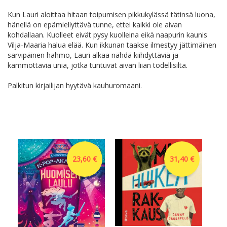
Kun Lauri aloittaa hitaan toipumisen pikkukylässä tätinsä luona,
hänellä on epämiellyttävä tunne, ettei kaikki ole aivan
kohdallaan. Kuolleet eivät pysy kuolleina eikä naapurin kaunis
Vilja-Maaria halua elää. Kun ikkunan taakse ilmestyy jättimäinen
sarvipäinen hahmo, Lauri alkaa nähdä kiihdyttäviä ja
kammottavia unia, jotka tuntuvat aivan liian todellisilta.
Palkitun kirjailijan hyytävä kauhuromaani.
23,60 €
31,40 €