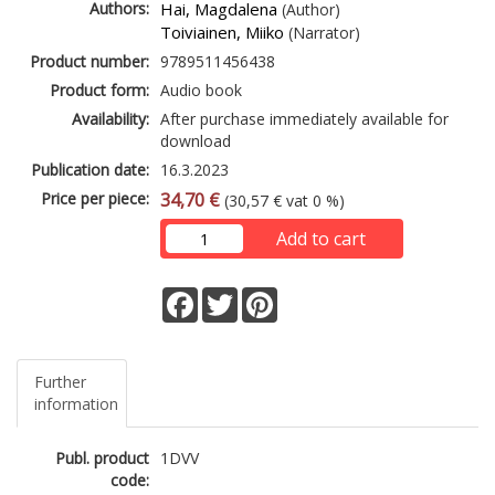
Authors:
Hai, Magdalena
(Author)
Toiviainen, Miiko
(Narrator)
Product number:
9789511456438
Product form:
Audio book
Availability:
After purchase immediately available for
download
Publication date:
16.3.2023
Price per piece:
34,70 €
(30,57 € vat 0 %)
Add to cart
Facebook
Twitter
Pinterest
Further
information
Publ. product
1DVV
code: