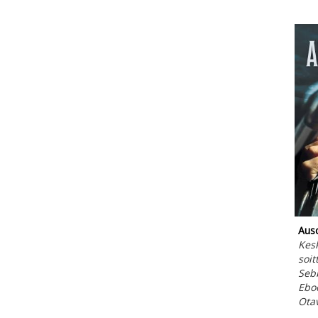
Ausc
Kesk
soit
Seb
Ebo
Ota