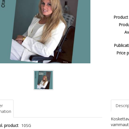
Product
Produ
Av
Publicat
Price p
er
Descri
mation
Koskettav
vammautu
l. product
10SG