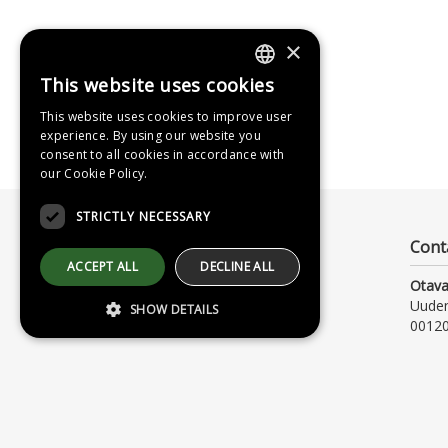
×
This website uses cookies
FINNISH
This website uses cookies to improve user
SWEDISH
experience. By using our website you
consent to all cookies in accordance with
ENGLISH
our Cookie Policy.
STRICTLY NECESSARY
Cont
ACCEPT ALL
DECLINE ALL
Otava
Uude
SHOW DETAILS
00120
Strictly necessary
Strictly necessary cookies allow core
website functionality such as user login and