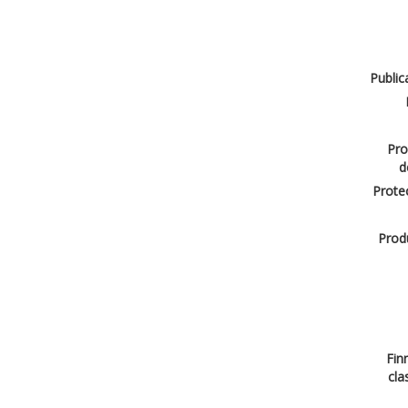
Public
Pro
d
Protec
Produ
Finn
cla