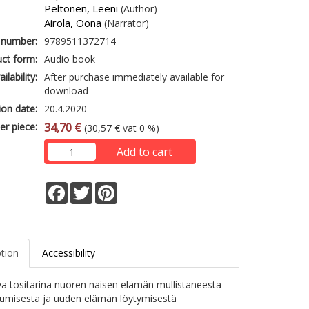
Peltonen, Leeni
(Author)
Airola, Oona
(Narrator)
 number:
9789511372714
ct form:
Audio book
ailability:
After purchase immediately available for
download
ion date:
20.4.2020
er piece:
34,70 €
(30,57 € vat 0 %)
Add to cart
Facebook
Twitter
Pinterest
ption
Accessibility
a tositarina nuoren naisen elämän mullistaneesta
misesta ja uuden elämän löytymisestä