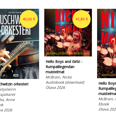
40,00 €
41,80 €
Hello Boys and Girls! -
Rumpalilegendan
muistelmat
McBrain, Nicko
Audiobook (download)
Hello Boys 
hwitzin orkesteri
Otava 2026
Rumpalile
itysleirin
muistelma
tajattaret
McBrain, 
ba, Anne
Ebook
ok
Otava 202
va 2026