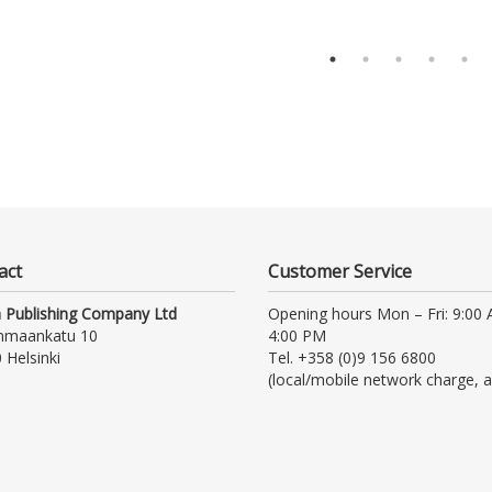
act
Customer Service
 Publishing Company Ltd
Opening hours Mon – Fri: 9:00
nmaankatu 10
4:00 PM
 Helsinki
Tel. +358 (0)9 156 6800
(local/mobile network charge, a
waiting time)
asiakaspalvelu@otava.fi