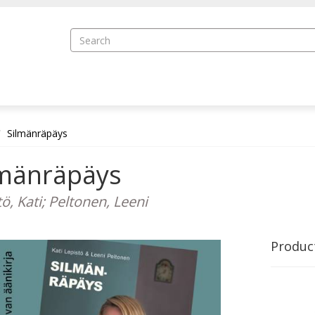
Silmänräpäys
lmänräpäys
ö, Kati; Peltonen, Leeni
Produc