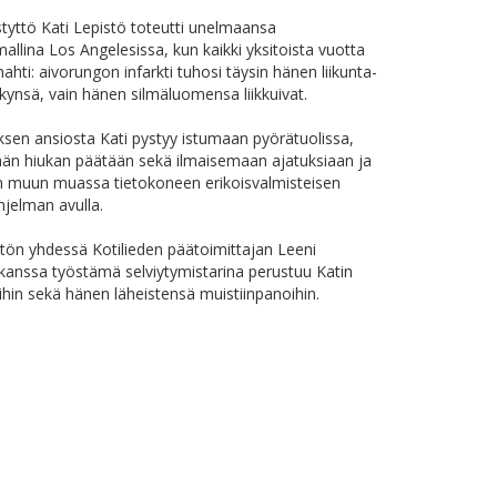
istyttö Kati Lepistö toteutti unelmaansa
allina Los Angelesissa, kun kaikki yksitoista vuotta
ahti: aivorungon infarkti tuhosi täysin hänen liikunta-
kynsä, vain hänen silmäluomensa liikkuivat.
sen ansiosta Kati pystyy istumaan pyörätuolissa,
än hiukan päätään sekä ilmaisemaan ajatuksiaan ja
n muun muassa tietokoneen erikoisvalmisteisen
hjelman avulla.
stön yhdessä Kotilieden päätoimittajan Leeni
kanssa työstämä selviytymistarina perustuu Katin
oihin sekä hänen läheistensä muistiinpanoihin.