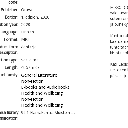
code:
Mikkelilä
Publisher:
Otava
valokuvam
Edition:
1. edition, 2020
sitten rom
ja puheky
ation year:
2020
Language:
Finnish
Kuntoutuk
Format:
MP3
kääntämä
duct form
äänikirja
tunteitaa
escription:
kirjoituso
tion type:
Vesileima
Kati Lepi
Length:
4t 52m 0s
Peltosen 
ct family:
General Literature
päiväkirj
Non-Fiction
E-books and Audiobooks
Health and Wellbeing
Non-Fiction
Health and Wellbeing
ish library
99.1 Elämäkerrat. Muistelmat
ssification: