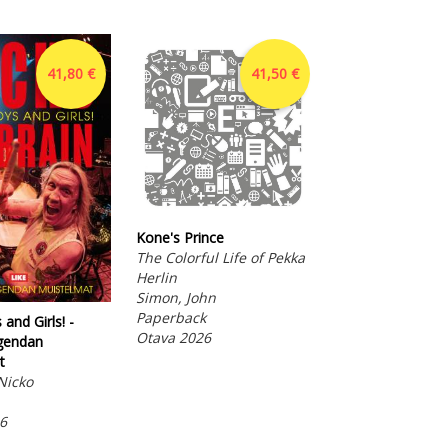
41,80 €
41,50 €
Kone's Prince
The Colorful Life of Pekka
Herlin
Simon, John
Paperback
and Girls! -
Ulkoministeriä
Otava 2026
gendan
kaatamassa
t
Operaatio Keijo
Nicko
vastaan 1976–1
Suomi, Juhani
6
Ebook
Otava 2025