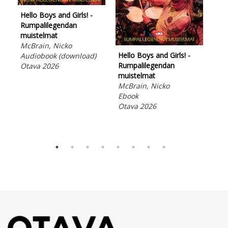
Hello Boys and Girls! -
Rumpalilegendan
muistelmat
McBrain, Nicko
Hello Boys and Girls! -
Audiobook (download)
Aus
Rumpalilegendan
Otava 2026
Kes
muistelmat
soi
McBrain, Nicko
Seb
Ebook
Ebo
Otava 2026
Ota