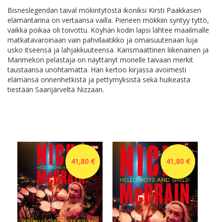
Bisneslegendan taival mökintytöstä ikoniksi Kirsti Paakkasen
elämäntarina on vertaansa vailla. Pieneen mökkiin syntyy tyttö,
vaikka poikaa oli toivottu. Köyhän kodin lapsi lähtee maailmalle
matkatavaroinaan vain pahvilaatikko ja omaisuutenaan luja
usko itseensä ja lahjakkuuteensa. Karismaattinen liikenainen ja
Marimekon pelastaja on näyttänyt monelle taivaan merkit
taustaansa unohtamatta. Hän kertoo kirjassa avoimesti
elämänsä onnenhetkistä ja pettymyksistä sekä huikeasta
tiestään Saarijärveltä Nizzaan.
41,80 €
41,80 €