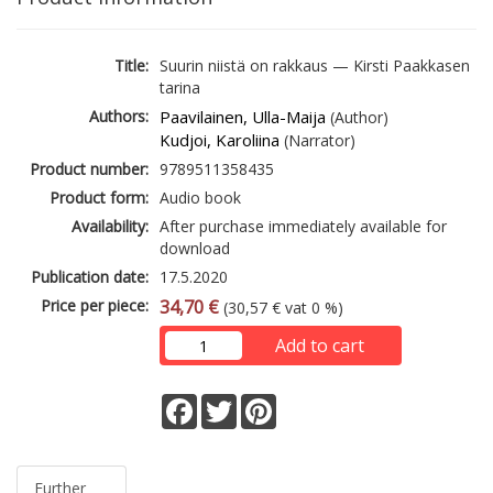
Title:
Suurin niistä on rakkaus — Kirsti Paakkasen
tarina
Authors:
Paavilainen, Ulla-Maija
(Author)
Kudjoi, Karoliina
(Narrator)
Product number:
9789511358435
Product form:
Audio book
Availability:
After purchase immediately available for
download
Publication date:
17.5.2020
Price per piece:
34,70 €
(30,57 € vat 0 %)
Add to cart
Facebook
Twitter
Pinterest
Further