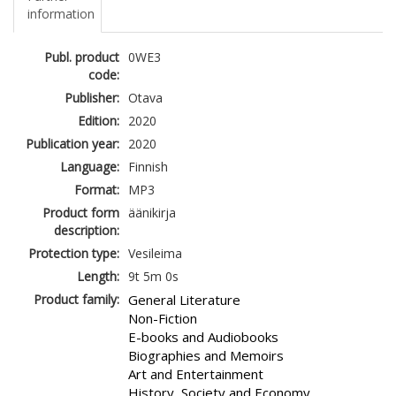
information
Publ. product
0WE3
code:
Publisher:
Otava
Edition:
2020
Publication year:
2020
Language:
Finnish
Format:
MP3
Product form
äänikirja
description:
Protection type:
Vesileima
Length:
9t 5m 0s
Product family:
General Literature
Non-Fiction
E-books and Audiobooks
Biographies and Memoirs
Art and Entertainment
History, Society and Economy