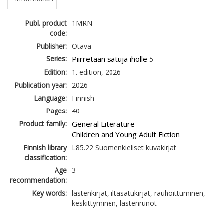
Publ. product
1MRN
code:
Publisher:
Otava
Series:
Piirretään satuja iholle
5
Edition:
1. edition, 2026
Publication year:
2026
Language:
Finnish
Pages:
40
Product family:
General Literature
Children and Young Adult Fiction
Finnish library
L85.22 Suomenkieliset kuvakirjat
classification:
Age
3
recommendation:
Key words:
lastenkirjat, iltasatukirjat, rauhoittuminen,
keskittyminen, lastenrunot