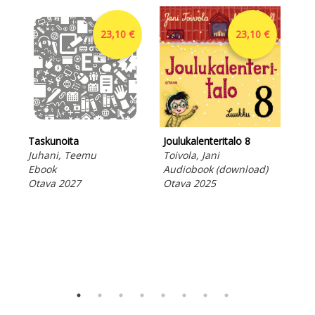
23,10 €
23,10 €
Taskunoita
Joulukalenteritalo 8
Jou
Juhani, Teemu
Toivola, Jani
Toi
Ebook
Audiobook (download)
Aud
Otava 2027
Otava 2025
Ota