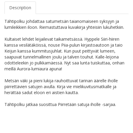
Description
Tähtipolku johdattaa satumetsän taianomaiseen syksyyn ja
lumileikkien iloon. Riemastuttava kuvakirja yhteisiin lukuhetkiin.
Kultaiset lehdet leijailevat taikametsässä. Hyppele Siiri-hiiren
kanssa vesilätäköissä, nouse Piia-pulun kirjastoautoon ja taio
Keijun kanssa kummitusjuhlat. Kun puut peittyvät lumeen,
saapuvat tunnelmallinen joulu ja talven touhut. Kalle-leijona
odotteleekin jo pulkkamäessä. Nyt saa lunta tuiskuttaa, onhan
meillä Aurora-lumiaura apuna!
Metsän väki ja pieni lukija rauhoittuvat tarinan äärelle iholle
piirrettävien satujen avulla. Kirja vie mielikuvitusmatkalle ja
herättää sadut eloon eri aistien kautta.
Tähtipolku jatkaa suosittua Piirretään satuja iholle -sarjaa.