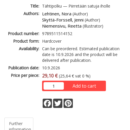
Title:
Tähtipolku — Piirretään satuja iholle
Authors:
Lehtinen, Nora
(Author)
Skyttä-Forssell, Jenni
(Author)
Niemensivu, Reetta
(Illustrator)
Product number:
9789511514152
Product form:
Hardcover
Availability:
Can be preordered. Estimated publication
date is 10.9.2026 and the product will be
delivered after publication.
Publication date:
10.9.2026
Price per piece:
29,10 €
(25,64 € vat 0 %)
Add to cart
Facebook
Twitter
Pinterest
Further
information