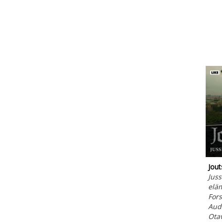
Jout
Juss
elä
Fors
Aud
Ota