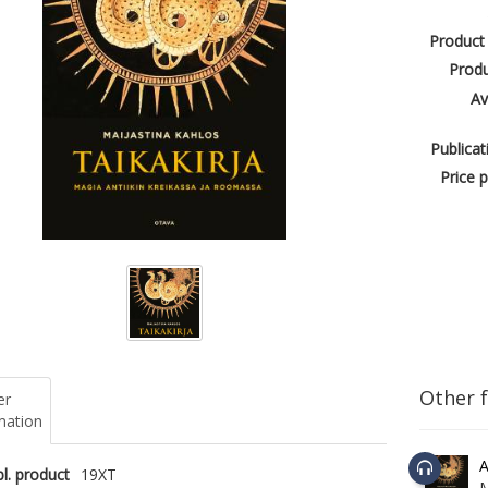
Product
Produ
Av
Publicat
Price p
Other 
er
mation
A
l. product
19XT