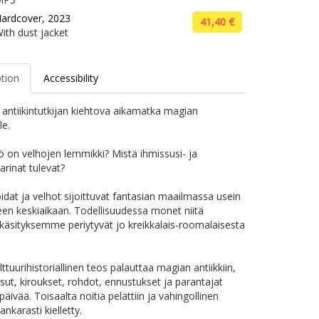
ardcover, 2023
41,40 €
ith dust jacket
ption
Accessibility
antiikintutkijan kiehtova aikamatka magian
le.
lö on velhojen lemmikki? Mistä ihmissusi- ja
arinat tulevat?
idat ja velhot sijoittuvat fantasian maailmassa usein
en keskiaikaan. Todellisuudessa monet niitä
käsityksemme periytyvät jo kreikkalais-roomalaisesta
ttuurihistoriallinen teos palauttaa magian antiikkiin,
itsut, kiroukset, rohdot, ennustukset ja parantajat
ipäivää. Toisaalta noitia pelättiin ja vahingollinen
ankarasti kielletty.