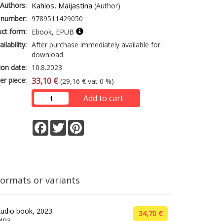
Authors:
Kahlos, Maijastina
(Author)
 number:
9789511429050
ct form:
Ebook, EPUB
ailability:
After purchase immediately available for
download
ion date:
10.8.2023
er piece:
33,10 €
(29,16 € vat 0 %)
Add to cart
Facebook
Twitter
Pinterest
formats or variants
udio book, 2023
34,70 €
MP3