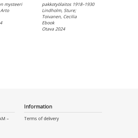
n mysteeri
pakkotyölaitos 1918–1930
 Arto
Lindholm, Sture;
Toivanen, Cecilia
4
Ebook
Otava 2024
Information
 AM –
Terms of delivery
Instructions
Privacy Policy
lso