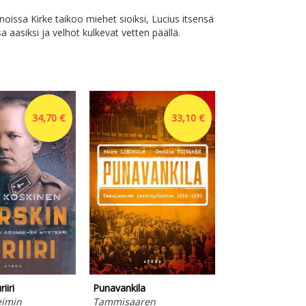
inoissa Kirke taikoo miehet sioiksi, Lucius itsensä
a aasiksi ja velhot kulkevat vetten päällä.
34,70 €
33,10 €
Kone's Prince
The Colorful Lif
Herlin
Simon, John
Paperback
iiri
Punavankila
Otava 2026
imin
Tammisaaren