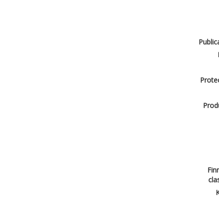
Public
Protec
Produ
Finn
cla
K