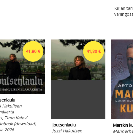
Kirjan tar
vahingoss
41,80 €
41,80 €
senlaulu
i Hakulisen
mäkerta
s, Timo Kalevi
iobook (download)
Joutsenlaulu
Marskin kur
va 2026
Jussi Hakulisen
Mannerhe