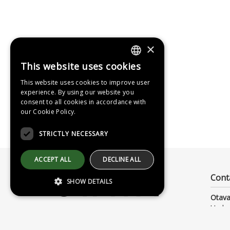
×
This website uses cookies
FINNISH
This website uses cookies to improve user
SWEDISH
experience. By using our website you
consent to all cookies in accordance with
ENGLISH
our Cookie Policy.
STRICTLY NECESSARY
ACCEPT ALL
DECLINE ALL
Cont
SHOW DETAILS
Otava
Uude
00120
Strictly necessary