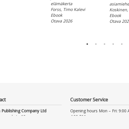
elämäkerta
asiamiehe
Forss, Timo Kalevi
Koskinen,
Ebook
Ebook
Otava 2026
Otava 202
act
Customer Service
 Publishing Company Ltd
Opening hours Mon – Fri: 9:00
nmaankatu 10
4:00 PM
 Helsinki
Tel. +358 (0)9 156 6800
(local/mobile network charge, a