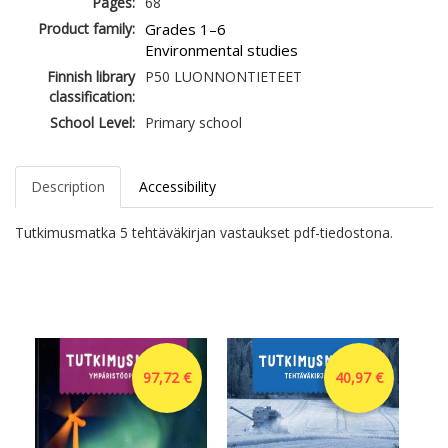
Pages:
68
Product family:
Grades 1–6
Environmental studies
Finnish library
P50 LUONNONTIETEET
classification:
School Level:
Primary school
Description
Accessibility
Tutkimusmatka 5 tehtäväkirjan vastaukset pdf-tiedostona.
97,72 €
40,97 €