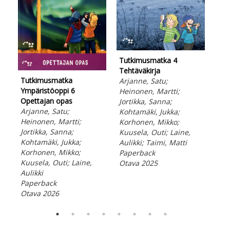
Tutkimusmatka 4
Tehtäväkirja
Tut
Tutkimusmatka
Arjanne, Satu;
Loki
Ympäristöoppi 6
Heinonen, Martti;
Aav
Opettajan opas
Jortikka, Sanna;
Sat
Arjanne, Satu;
Kohtamäki, Jukka;
Lea
Heinonen, Martti;
Korhonen, Mikko;
Ota
Jortikka, Sanna;
Kuusela, Outi; Laine,
Kohtamäki, Jukka;
Aulikki; Taimi, Matti
Korhonen, Mikko;
Paperback
Kuusela, Outi; Laine,
Otava 2025
Aulikki
Paperback
Otava 2026