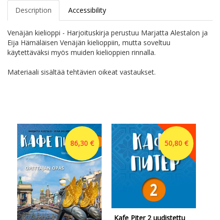
Description
Accessibility
Venäjän kielioppi - Harjoituskirja perustuu Marjatta Alestalon ja
Eija Hämäläisen Venäjän kielioppiin, mutta soveltuu
käytettäväksi myös muiden kielioppien rinnalla.
Materiaali sisältää tehtävien oikeat vastaukset.
86,30 €
50,80 €
Kafe Piter 2 uudistettu
Kaf