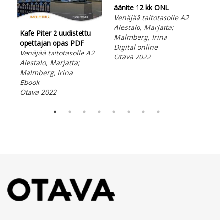
äänite 12 kk ONL
ään
Venäjää taitotasolle A2
Ven
Alestalo, Marjatta;
Ale
Kafe Piter 2 uudistettu
Malmberg, Irina
Mal
opettajan opas PDF
Digital online
Dig
Venäjää taitotasolle A2
Otava 2022
Ota
Alestalo, Marjatta;
Malmberg, Irina
Ebook
Otava 2022