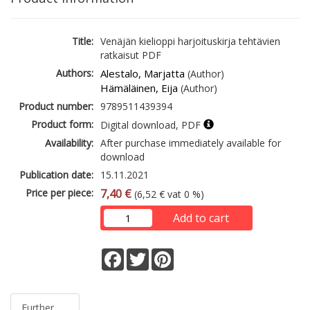
Title:
Venäjän kielioppi harjoituskirja tehtävien
ratkaisut PDF
Authors:
Alestalo, Marjatta
(Author)
Hämäläinen, Eija
(Author)
Product number:
9789511439394
Product form:
Digital download, PDF
Availability:
After purchase immediately available for
download
Publication date:
15.11.2021
Price per piece:
7,40 €
(6,52 € vat 0 %)
Add to cart
Facebook
Twitter
Pinterest
Further