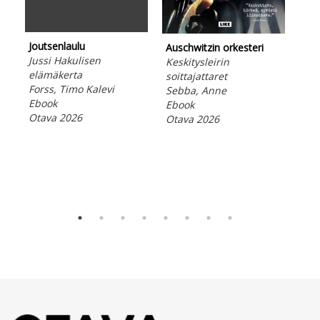
Rum
mui
McB
Joutsenlaulu
Aud
Auschwitzin orkesteri
Jussi Hakulisen
Ota
Keskitysleirin
elämäkerta
soittajattaret
Forss, Timo Kalevi
Sebba, Anne
Ebook
Ebook
Otava 2026
Otava 2026