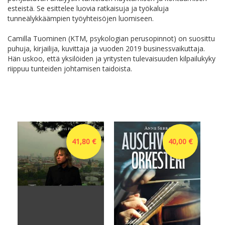
esteistä. Se esittelee luovia ratkaisuja ja työkaluja
tunneälykkäämpien työyhteisöjen luomiseen.
Camilla Tuominen (KTM, psykologian perusopinnot) on suosittu
puhuja, kirjailija, kuvittaja ja vuoden 2019 businessvaikuttaja.
Hän uskoo, että yksilöiden ja yritysten tulevaisuuden kilpailukyky
riippuu tunteiden johtamisen taidoista.
41,80 €
40,00 €
Hel