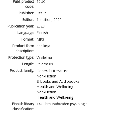
Publ. product
10UC
code:
Publisher:
Otava
Edition:
1. edition, 2020
Publication year:
2020
Language:
Finnish
Format:
MP3
Product form
äänikirja
description:
Protection type:
Vesileima
Length:
3t 27m 0s
Product family:
General Literature
Non-Fiction
E-books and Audiobooks
Health and Wellbeing
Non-Fiction
Health and Wellbeing
Finnish library
14.8 Ihmissuhteiden psykologia
classification: