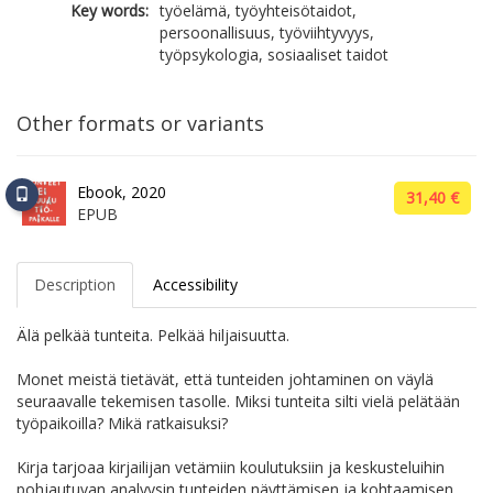
Key words:
työelämä, työyhteisötaidot,
persoonallisuus, työviihtyvyys,
työpsykologia, sosiaaliset taidot
Other formats or variants
Ebook, 2020
31,40 €
EPUB
Description
Accessibility
Älä pelkää tunteita. Pelkää hiljaisuutta.
Monet meistä tietävät, että tunteiden johtaminen on väylä
seuraavalle tekemisen tasolle. Miksi tunteita silti vielä pelätään
työpaikoilla? Mikä ratkaisuksi?
Kirja tarjoaa kirjailijan vetämiin koulutuksiin ja keskusteluihin
pohjautuvan analyysin tunteiden näyttämisen ja kohtaamisen