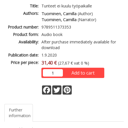
Title:
Tunteet ei kuulu työpaikalle
Authors:
Tuominen, Camilla
(Author)
Tuominen, Camilla
(Narrator)
Product number:
9789511373353
Product form:
Audio book
Availability:
After purchase immediately available for
download
Publication date:
1.9.2020
Price per piece:
31,40 €
(27,67 € vat 0 %)
Add to cart
Facebook
Twitter
Pinterest
Further
information