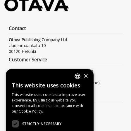
Contact
Otava Publishing Company Ltd
Uudenmaankatu 10
00120 Helsinki
Customer Service
Opening hours Mon – Fri: 9:00 AM – 4:00 PM
×
Tel. +358 (0)9 156 6800
(local/mobile network charge, also waiting time)
This website uses cookies
FINNISH
asiakaspalvelu@otava.fi
This website uses cookies to improve user
Information
SWEDISH
experience. By using our website you
consent to all cookies in accordance with
ENGLISH
Terms of delivery
our Cookie Policy.
Instructions
STRICTLY NECESSARY
Privacy Policy