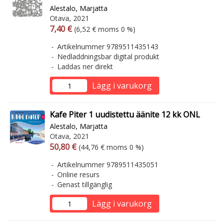
Alestalo, Marjatta
Otava, 2021
Arvonlisäverollinen hinta
Arvonlisäveroton hinta
7,40 €
(6,52 € moms 0 %)
Artikelnummer 9789511435143
Nedladdningsbar digital produkt
Laddas ner direkt
Lägg i varukorg
Kafe Piter 1 uudistettu äänite 12 kk ONL
Alestalo, Marjatta
Otava, 2021
Arvonlisäverollinen hinta
Arvonlisäveroton hinta
50,80 €
(44,76 € moms 0 %)
Artikelnummer 9789511435051
Online resurs
Genast tillgänglig
Lägg i varukorg