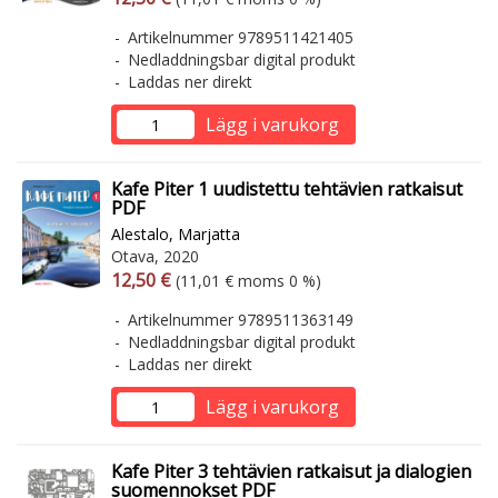
Artikelnummer 9789511421405
Nedladdningsbar digital produkt
Laddas ner direkt
Lägg i varukorg
Kafe Piter 1 uudistettu tehtävien ratkaisut
PDF
Alestalo, Marjatta
Otava, 2020
Arvonlisäverollinen hinta
Arvonlisäveroton hinta
12,50 €
(11,01 € moms 0 %)
Artikelnummer 9789511363149
Nedladdningsbar digital produkt
Laddas ner direkt
Lägg i varukorg
Kafe Piter 3 tehtävien ratkaisut ja dialogien
suomennokset PDF