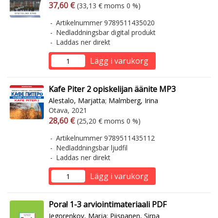
Arvonlisäverollinen hinta
Arvonlisäveroton hinta
37,60 €
(33,13 € moms 0 %)
Artikelnummer 9789511435020
Nedladdningsbar digital produkt
Laddas ner direkt
Lägg i varukorg
Kafe Piter 2 opiskelijan äänite MP3
Alestalo, Marjatta
;
Malmberg, Irina
Otava, 2021
Arvonlisäverollinen hinta
Arvonlisäveroton hinta
28,60 €
(25,20 € moms 0 %)
Artikelnummer 9789511435112
Nedladdningsbar ljudfil
Laddas ner direkt
Lägg i varukorg
Pora! 1-3 arviointimateriaali PDF
Jegorenkov, Marja
;
Piispanen, Sirpa