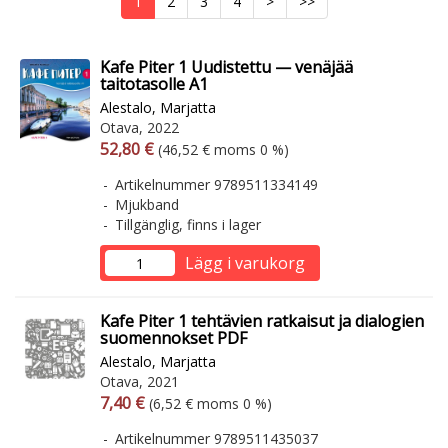
1
2
3
4
>
>>
Kafe Piter 1 Uudistettu — venäjää
taitotasolle A1
Alestalo, Marjatta
Otava, 2022
Arvonlisäverollinen hinta
Arvonlisäveroton hinta
52,80 €
(46,52 € moms 0 %)
Artikelnummer 9789511334149
Mjukband
Tillgänglig, finns i lager
Lägg i varukorg
Kafe Piter 1 tehtävien ratkaisut ja dialogien
suomennokset PDF
Alestalo, Marjatta
Otava, 2021
Arvonlisäverollinen hinta
Arvonlisäveroton hinta
7,40 €
(6,52 € moms 0 %)
Artikelnummer 9789511435037