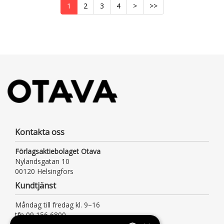
1
2
3
4
>
>>
Kontakta oss
Förlagsaktiebolaget Otava
Nylandsgatan 10
00120 Helsingfors
Kundtjänst
Måndag till fredag kl. 9–16
tfn 09 156 6800