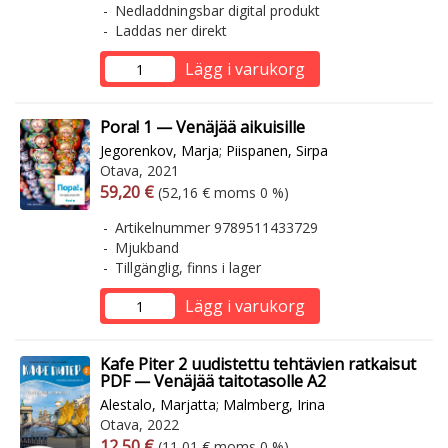
Nedladdningsbar digital produkt
Laddas ner direkt
Lägg i varukorg
Pora! 1 — Venäjää aikuisille
Jegorenkov, Marja
;
Piispanen, Sirpa
Otava, 2021
Arvonlisäverollinen hinta
Arvonlisäveroton hinta
59,20 €
(52,16 € moms 0 %)
Artikelnummer 9789511433729
Mjukband
Tillgänglig, finns i lager
Lägg i varukorg
Kafe Piter 2 uudistettu tehtävien ratkaisut
PDF — Venäjää taitotasolle A2
Alestalo, Marjatta
;
Malmberg, Irina
Otava, 2022
Arvonlisäverollinen hinta
Arvonlisäveroton hinta
12,50 €
(11,01 € moms 0 %)