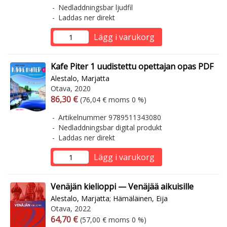
Nedladdningsbar ljudfil
Laddas ner direkt
Lägg i varukorg
Kafe Piter 1 uudistettu opettajan opas PDF
Alestalo, Marjatta
Otava, 2020
Arvonlisäverollinen hinta
Arvonlisäveroton hinta
86,30 €
(76,04 € moms 0 %)
Artikelnummer 9789511343080
Nedladdningsbar digital produkt
Laddas ner direkt
Lägg i varukorg
Venäjän kielioppi — Venäjää aikuisille
Alestalo, Marjatta
;
Hämäläinen, Eija
Otava, 2022
Arvonlisäverollinen hinta
Arvonlisäveroton hinta
64,70 €
(57,00 € moms 0 %)