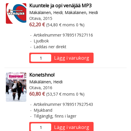
Kuuntele ja opi venäjää MP3
Mäkäläinen, Heidi
;
Mäkäläinen, Heidi
Otava, 2015
Arvonlisäverollinen hinta
Arvonlisäveroton hinta
62,20 €
(54,80 € moms 0 %)
Artikelnummer 9789517927116
Ljudbok
Laddas ner direkt
Lägg i varukorg
Konetshno!
Mäkäläinen, Heidi
Otava, 2016
Arvonlisäverollinen hinta
Arvonlisäveroton hinta
60,80 €
(53,57 € moms 0 %)
Artikelnummer 9789517927543
Mjukband
Tillgänglig, finns i lager
Lägg i varukorg