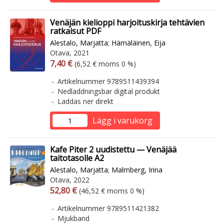
Venäjän kielioppi harjoituskirja tehtävien
ratkaisut PDF
Alestalo, Marjatta
;
Hämäläinen, Eija
Otava, 2021
Arvonlisäverollinen hinta
Arvonlisäveroton hinta
7,40 €
(6,52 € moms 0 %)
Artikelnummer 9789511439394
Nedladdningsbar digital produkt
Laddas ner direkt
Lägg i varukorg
Kafe Piter 2 uudistettu — Venäjää
taitotasolle A2
Alestalo, Marjatta
;
Malmberg, Irina
Otava, 2022
Arvonlisäverollinen hinta
Arvonlisäveroton hinta
52,80 €
(46,52 € moms 0 %)
Artikelnummer 9789511421382
Mjukband