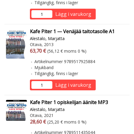
Tillgänglig, finns i lager
Lägg i varukorg
Kafe Piter 1 — Venäjää taitotasolle A1
Alestalo, Marjatta
Otava, 2013
Arvonlisäverollinen hinta
Arvonlisäveroton hinta
63,70 €
(56,12 € moms 0 %)
Artikelnummer 9789517925884
Mjukband
Tillgänglig, finns i lager
Lägg i varukorg
Kafe Piter 1 opiskelijan äänite MP3
Alestalo, Marjatta
Otava, 2021
Arvonlisäverollinen hinta
Arvonlisäveroton hinta
28,60 €
(25,20 € moms 0 %)
Artikelnummer 9789511435044