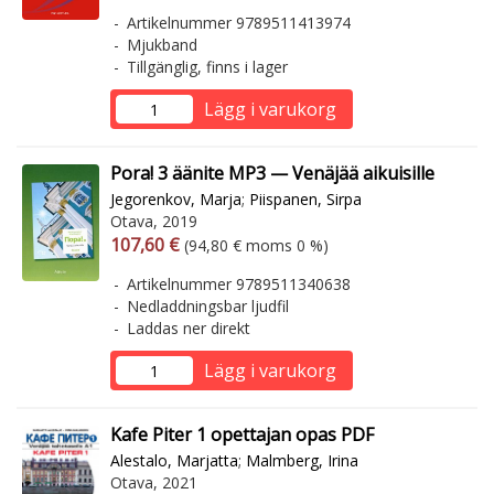
Artikelnummer 9789511413974
Mjukband
Tillgänglig, finns i lager
Lägg i varukorg
Pora! 3 äänite MP3 — Venäjää aikuisille
Jegorenkov, Marja
;
Piispanen, Sirpa
Otava, 2019
Arvonlisäverollinen hinta
Arvonlisäveroton hinta
107,60 €
(94,80 € moms 0 %)
Artikelnummer 9789511340638
Nedladdningsbar ljudfil
Laddas ner direkt
Lägg i varukorg
Kafe Piter 1 opettajan opas PDF
Alestalo, Marjatta
;
Malmberg, Irina
Otava, 2021