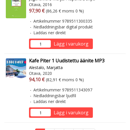
Otava, 2016
Arvonlisäverollinen hinta
Arvonlisäveroton hinta
97,90 €
(86,26 € moms 0 %)
Artikelnummer 9789511300335
Nedladdningsbar digital produkt
Laddas ner direkt
Lägg i varukorg
Kafe Piter 1 Uudistettu äänite MP3
Alestalo, Marjatta
Otava, 2020
Arvonlisäverollinen hinta
Arvonlisäveroton hinta
94,10 €
(82,91 € moms 0 %)
Artikelnummer 9789511343097
Nedladdningsbar ljudfil
Laddas ner direkt
Lägg i varukorg