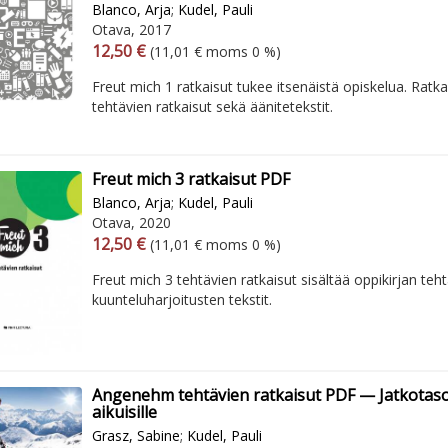
Blanco, Arja
;
Kudel, Pauli
Otava, 2017
Arvonlisäverollinen hinta
Arvonlisäveroton hinta
12,50 €
(11,01 € moms 0 %)
Freut mich 1 ratkaisut tukee itsenäistä opiskelua. Ratkai
tehtävien ratkaisut sekä äänitetekstit.
Freut mich 3 ratkaisut PDF
Blanco, Arja
;
Kudel, Pauli
Otava, 2020
Arvonlisäverollinen hinta
Arvonlisäveroton hinta
12,50 €
(11,01 € moms 0 %)
Freut mich 3 tehtävien ratkaisut sisältää oppikirjan teht
kuunteluharjoitusten tekstit.
Angenehm tehtävien ratkaisut PDF — Jatkotas
aikuisille
Grasz, Sabine
;
Kudel, Pauli