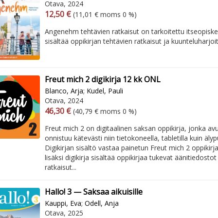
Otava, 2024
Arvonlisäverollinen hinta
Arvonlisäveroton hinta
12,50 €
(11,01 € moms 0 %)
Angenehm tehtävien ratkaisut on tarkoitettu itseopiske
sisältää oppikirjan tehtävien ratkaisut ja kuunteluharjoit
Freut mich 2 digikirja 12 kk ONL
Blanco, Arja
;
Kudel, Pauli
Otava, 2024
Arvonlisäverollinen hinta
Arvonlisäveroton hinta
46,30 €
(40,79 € moms 0 %)
Freut mich 2 on digitaalinen saksan oppikirja, jonka avu
onnistuu kätevästi niin tietokoneella, tabletilla kuin älyp
Digikirjan sisältö vastaa painetun Freut mich 2 oppikirj
lisäksi digikirja sisältää oppikirjaa tukevat äänitiedostot
ratkaisut...
Hallo! 3 — Saksaa aikuisille
Kauppi, Eva
;
Odell, Anja
Otava, 2025