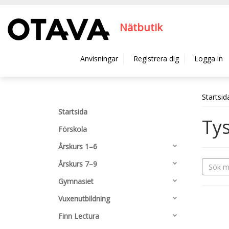
Hyppää pääsisältöön
Nätbutik
Anvisningar
Registrera dig
Logga in
Startsid
Startsida
Ty
Förskola
Årskurs 1–6
Årskurs 7–9
Gymnasiet
Vuxenutbildning
Finn Lectura