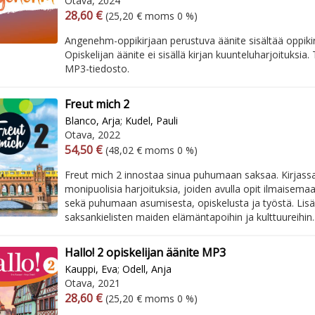
Otava, 2024
Arvonlisäverollinen hinta
Arvonlisäveroton hinta
28,60 €
(25,20 € moms 0 %)
Angenehm-oppikirjaan perustuva äänite sisältää oppikirj
Opiskelijan äänite ei sisällä kirjan kuunteluharjoituksia
MP3-tiedosto.
Freut mich 2
Blanco, Arja
;
Kudel, Pauli
Otava, 2022
Arvonlisäverollinen hinta
Arvonlisäveroton hinta
54,50 €
(48,02 € moms 0 %)
Freut mich 2 innostaa sinua puhumaan saksaa. Kirjassa
monipuolisia harjoituksia, joiden avulla opit ilmaisemaan
sekä puhumaan asumisesta, opiskelusta ja työstä. Lisäk
saksankielisten maiden elämäntapoihin ja kulttuureihin..
Hallo! 2 opiskelijan äänite MP3
Kauppi, Eva
;
Odell, Anja
Otava, 2021
Arvonlisäverollinen hinta
Arvonlisäveroton hinta
28,60 €
(25,20 € moms 0 %)