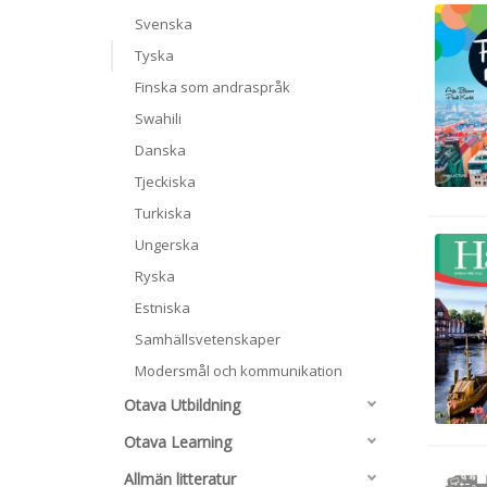
Svenska
Tyska
Finska som andraspråk
Swahili
Danska
Tjeckiska
Turkiska
Ungerska
Ryska
Estniska
Samhällsvetenskaper
Modersmål och kommunikation
Otava Utbildning
Otava Learning
Allmän litteratur