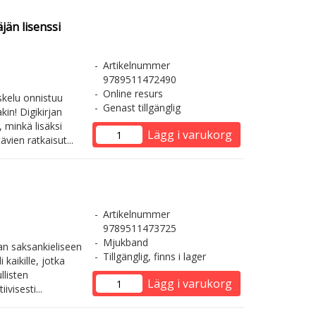
jän lisenssi
Artikelnummer
9789511472490
Online resurs
skelu onnistuu
Genast tillgänglig
kin! Digikirjan
 minkä lisäksi
Lägg i varukorg
ävien ratkaisut...
Artikelnummer
9789511473725
Mjukband
n saksankieliseen
Tillgänglig, finns i lager
kaikille, jotka
llisten
Lägg i varukorg
ivisesti...