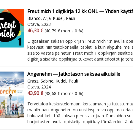
Freut mich 1 digikirja 12 kk ONL — Yhden käyttä
Blanco, Arja
;
Kudel, Pauli
Otava, 2023
Arvonlisäverollinen hinta
Arvonlisäveroton hinta
46,30 €
(40,79 € moms 0 %)
Digitaalisen saksan oppikirjan Freut mich 1:n avulla opi
kätevästi niin tietokoneella, tabletilla kuin älypuhelimella
sisältö vastaa painetun Freut mich 1 oppikirjan sisältöä,
digikirja sisältää oppikirjaa tukevat äänitiedostot ja teht
Angenehm — Jatkotason saksaa aikuisille
Grasz, Sabine
;
Kudel, Pauli
Otava, 2024
Arvonlisäverollinen hinta
Arvonlisäveroton hinta
43,90 €
(38,68 € moms 0 %)
Tervetuloa keskustelemaan, kertaamaan ja tutustumaa
maailmaan! Angenehm on uusi inspiroiva oppimateriaali 
haluavat kehittää saksan perustaitojaan. Runsaiden suu
harjoitusten avulla opiskelija oppii käyttämään kieltä akti