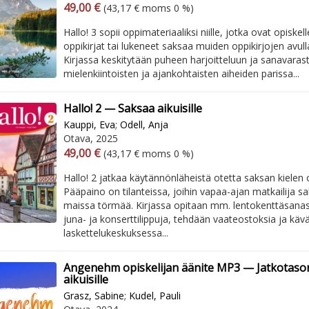
Arvonlisäverollinen hinta
Arvonlisäveroton hinta
49,00 €
(43,17 € moms 0 %)
Hallo! 3 sopii oppimateriaaliksi niille, jotka ovat opiskell
oppikirjat tai lukeneet saksaa muiden oppikirjojen avull
Kirjassa keskitytään puheen harjoitteluun ja sanavaras
mielenkiintoisten ja ajankohtaisten aiheiden parissa...
Hallo! 2 — Saksaa aikuisille
Kauppi, Eva
;
Odell, Anja
Otava, 2025
Arvonlisäverollinen hinta
Arvonlisäveroton hinta
49,00 €
(43,17 € moms 0 %)
Hallo! 2 jatkaa käytännönläheistä otetta saksan kielen 
Pääpaino on tilanteissa, joihin vapaa-ajan matkailija sa
maissa törmää. Kirjassa opitaan mm. lentokenttäsana
juna- ja konserttilippuja, tehdään vaateostoksia ja käv
laskettelukeskuksessa...
Angenehm opiskelijan äänite MP3 — Jatkotaso
aikuisille
Grasz, Sabine
;
Kudel, Pauli