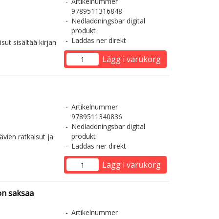
Artikelnummer
9789511316848
Nedladdningsbar digital
produkt
Laddas ner direkt
sut sisältää kirjan
Lägg i varukorg
Artikelnummer
9789511340836
Nedladdningsbar digital
produkt
ävien ratkaisut ja
Laddas ner direkt
Lägg i varukorg
on saksaa
Artikelnummer