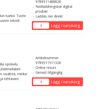
9789511488828
Nedladdningsbar digital
produkt
lun tueksi. Tuote
Laddas ner direkt
usten tekstit.
Lägg i varukorg
Artikelnummer
9789511511328
lla opiskelu
Online resurs
uhelimellakin!
Genast tillgänglig
an sisältöä, minkä
 ja tehtävien
Lägg i varukorg