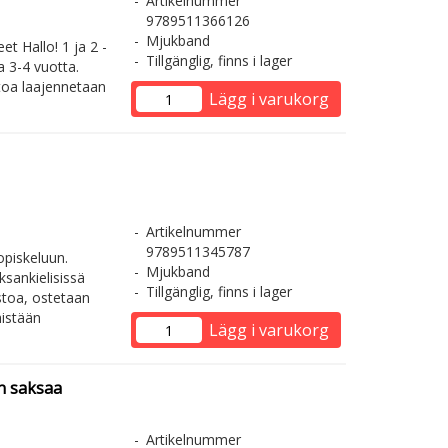
Artikelnummer
9789511366126
Mjukband
eet Hallo! 1 ja 2 -
Tillgänglig, finns i lager
a 3-4 vuotta.
toa laajennetaan
Lägg i varukorg
Artikelnummer
9789511345787
opiskeluun.
Mjukband
ksankielisissä
Tillgänglig, finns i lager
stoa, ostetaan
äistään
Lägg i varukorg
n saksaa
Artikelnummer