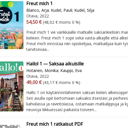
Freut mich 1
Blanco, Arja
;
Kudel, Pauli
;
Kudel, Silja
Otava, 2022
Arvonlisäverollinen hinta
Arvonlisäveroton hinta
54,50 €
(48,02 € moms 0 %)
Freut mich 1 vie värikkäälle matkalle saksankielisiin mai
kieleen. Freut mich 1 sopii sekä vasta-alkajille että alkei
Freut mich innostaa niin opiskelijaa, matkailijaa kuin 
tarvitsevaa...
Hallo! 1 — Saksaa aikuisille
Hotanen, Monika
;
Kauppi, Eva
Otava, 2022
Arvonlisäverollinen hinta
Arvonlisäveroton hinta
49,00 €
(43,17 € moms 0 %)
Hallo 1 on käytännönläheinen saksan kielen alkeisoppimat
Sen avulla opit kertomaan saksaksi itsestäsi ja perhees
kahvilassa ja ravintolassa, ostamaan matkalippuja ja 
neuvoja liikkuessasi paikasta toiseen...
Freut mich 1 ratkaisut PDF