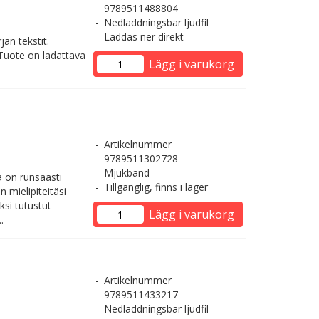
9789511488804
Nedladdningsbar ljudfil
Laddas ner direkt
an tekstit.
. Tuote on ladattava
Lägg i varukorg
Artikelnummer
9789511302728
Mjukband
 on runsaasti
Tillgänglig, finns i lager
 mielipiteitäsi
si tutustut
Lägg i varukorg
.
Artikelnummer
9789511433217
Nedladdningsbar ljudfil