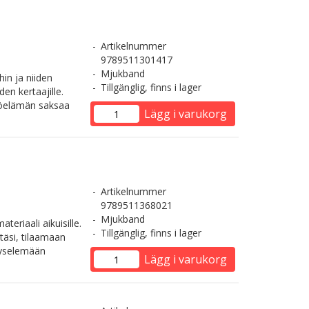
Artikelnummer
9789511301417
Mjukband
hin ja niiden
Tillgänglig, finns i lager
den kertaajille.
työelämän saksaa
Lägg i varukorg
Artikelnummer
9789511368021
Mjukband
eriaali aikuisille.
Tillgänglig, finns i lager
täsi, tilaamaan
kyselemään
Lägg i varukorg