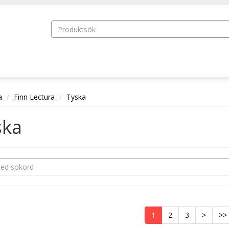
a
Finn Lectura
Tyska
ska
1
2
3
>
>>