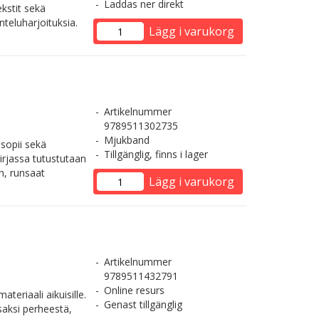
Laddas ner direkt
ekstit sekä
nteluharjoituksia.
Lägg i varukorg
Artikelnummer
9789511302735
Mjukband
sopii sekä
Tillgänglig, finns i lager
Kirjassa tutustutaan
in, runsaat
Lägg i varukorg
Artikelnummer
9789511432791
Online resurs
teriaali aikuisille.
Genast tillgänglig
aksi perheestä,