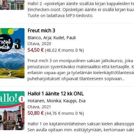
Hallo! 2 -opiskelijan äänite sisältää kirjan kappaleiden t
Einchecken-osiot. Opiskelijan äänite ei sisällä kirjan kuu
Tuote on ladattava MP3-tiedosto.
Freut mich 3
Blanco, Arja
;
Kudel, Pauli
Otava, 2020
Arvonlisäverollinen hinta
Arvonlisäveroton hinta
54,50 €
(48,02 € moms 0 %)
Freut mich 3 on monipuolinen saksan jatkokurssi, joka 
perustason syventäväksi materiaaliksi että kertaajille. 
erilaisiin vapaa-ajan ja työelämän kielenkäyttötilanteisi
puheharjoitukset ohjaavat tilanteeseen sopivaan...
Hallo! 1 äänite 12 kk ONL
Hotanen, Monika
;
Kauppi, Eva
Otava, 2021
Arvonlisäverollinen hinta
Arvonlisäveroton hinta
50,80 €
(44,76 € moms 0 %)
Hallo! 1 on käytännönläheinen saksan kielen alkeisoppima
Sen avulla opitaan mm. esittäytymään, kertomaan saks