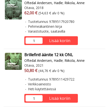
Oftedal Andersen, Hadle
;
Riikola, Anne
Otava, 2018
Arvonlisäverollinen hinta
Arvonlisäveroton hinta
62,00 €
(54,63 € alv 0 %)
Tuotetunnus 9789517920780
Pehmeäkantinen kirja
Varastotuote, saatavilla
Lisää koriin
Brillefint! äänite 12 kk ONL
Oftedal Andersen, Hadle
;
Riikola, Anne
Otava, 2021
Arvonlisäverollinen hinta
Arvonlisäveroton hinta
50,80 €
(44,76 € alv 0 %)
Tuotetunnus 9789511429722
Verkkoaineisto
Heti käytettävissä
Lisää koriin