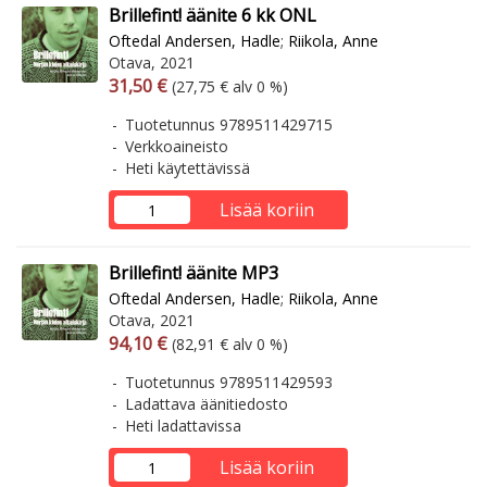
Brillefint! äänite 6 kk ONL
Oftedal Andersen, Hadle
;
Riikola, Anne
Otava, 2021
Arvonlisäverollinen hinta
Arvonlisäveroton hinta
31,50 €
(27,75 € alv 0 %)
Tuotetunnus 9789511429715
Verkkoaineisto
Heti käytettävissä
Lisää koriin
Brillefint! äänite MP3
Oftedal Andersen, Hadle
;
Riikola, Anne
Otava, 2021
Arvonlisäverollinen hinta
Arvonlisäveroton hinta
94,10 €
(82,91 € alv 0 %)
Tuotetunnus 9789511429593
Ladattava äänitiedosto
Heti ladattavissa
Lisää koriin