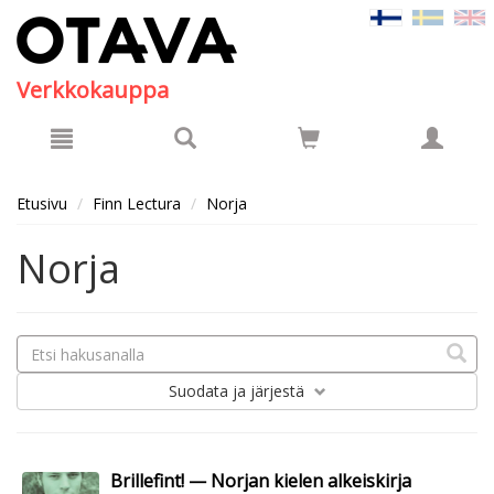
Hyppää pääsisältöön
Verkkokauppa
Etusivu
Finn Lectura
Norja
Norja
Suodata
ja järjestä
Brillefint! — Norjan kielen alkeiskirja