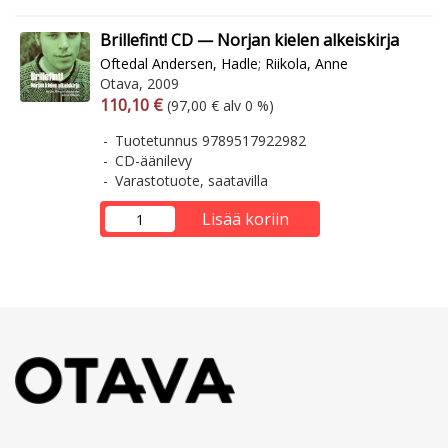
Brillefint! CD — Norjan kielen alkeiskirja
Oftedal Andersen, Hadle
;
Riikola, Anne
Otava, 2009
Arvonlisäverollinen hinta
Arvonlisäveroton hinta
110,10 €
(97,00 € alv 0 %)
Tuotetunnus 9789517922982
CD-äänilevy
Varastotuote, saatavilla
Lisää koriin