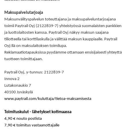
Maksupalvelutarjoaja
Maksunvälityspalvelun toteuttajana ja maksupalveluntarjoajana
toimii Paytrail Oyj (2122839-7) yhteistyössä suomalaisten pankkien
ja luottolaitosten kanssa. Paytrail Oyj näkyy maksun saajana
tiliotteella tai korttilaskulla ja välittää maksun kauppiaalle. Paytrail
Oyj:llä on maksulaitoksen toimilupa.
Reklamaatiotapauksissa pyydämme ottamaan ensisijaisesti yhteyttä
tuotteen toimittajaan.
Paytrail Oyj, y-tunnus: 2122839-7
Innova 2
Lutakonaukio 7
40100 Jyväskylä
www.paytrail.com/kuluttaja/tietoa-maksamisesta
Toimituskulut - lähetykset kotimaassa
4,90 € nouto postista
7,90 € toimitus vastaanottajalle