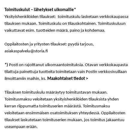
Toimituskulut – lähetykset ulkomaille*
Yksityishenkilöiden tilaukset: toimituskulu lasketaan verkkokaupassa
tilauksen mukaan. Toimituskulu on tilauskohtainen. Toimituskuluun
vaikuttavat esim. tuotteiden määrä, paino ja kohdemaa.
Oppilaitosten ja yritysten tilaukset: pyydä tarjous,
asiakaspalvelu@storia.fi
*)
Posti on rajoittanut ulkomaantoimituksia. Otavan verkkokaupasta
tilattuja painettuja tuotteita toimitetaan vain Postin verkkosivuillaan
ilmoittamiin maihin, ks.
Maakohtaiset tiedot
>
Tilauksen toimituskulu määräytyy toimitustavan mukaan.
Toimitusmaksu veloitetaan yksityishenkilöiden tilauksista yhden
kerran riippumatta toimituserien määrästä. Toimitusmaksu
veloitetaan ensimmäisen osatoimituksen yhteydessä. Oppilaitosten
tilaukset laskutetaan toimituserien mukaan, jos toimitus jakaantuu
useampaan erään.