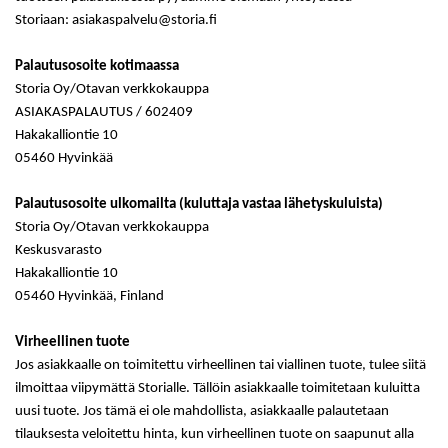
Storiaan: asiakaspalvelu@storia.fi
Palautusosoite kotimaassa
Storia Oy/Otavan verkkokauppa
ASIAKASPALAUTUS / 602409
Hakakalliontie 10
05460 Hyvinkää
Palautusosoite ulkomailta (kuluttaja vastaa lähetyskuluista)
Storia Oy/Otavan verkkokauppa
Keskusvarasto
Hakakalliontie 10
05460 Hyvinkää, Finland
Virheellinen tuote
Jos asiakkaalle on toimitettu virheellinen tai viallinen tuote, tulee siitä
ilmoittaa viipymättä Storialle. Tällöin asiakkaalle toimitetaan kuluitta
uusi tuote. Jos tämä ei ole mahdollista, asiakkaalle palautetaan
tilauksesta veloitettu hinta, kun virheellinen tuote on saapunut alla