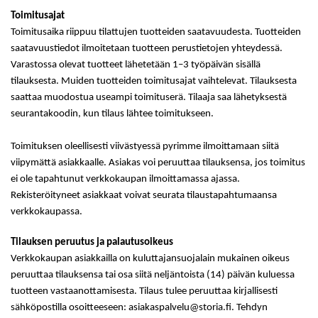
Toimitusajat
Toimitusaika riippuu tilattujen tuotteiden saatavuudesta. Tuotteiden
saatavuustiedot ilmoitetaan tuotteen perustietojen yhteydessä.
Varastossa olevat tuotteet lähetetään 1
–3
työpäivän sisällä
tilauksesta. Muiden tuotteiden toimitusajat vaihtelevat. Tilauksesta
saattaa muodostua useampi toimituserä. Tilaaja saa lähetyksestä
seurantakoodin, kun tilaus lähtee toimitukseen.
Toimituksen oleellisesti viivästyessä pyrimme ilmoittamaan siitä
viipymättä asiakkaalle. Asiakas voi peruuttaa tilauksensa, jos toimitus
ei ole tapahtunut verkkokaupan ilmoittamassa ajassa.
Rekisteröityneet asiakkaat voivat seurata tilaustapahtumaansa
verkkokaupassa.
Tilauksen peruutus ja palautusoikeus
Verkkokaupan asiakkailla on kuluttajansuojalain mukainen oikeus
peruuttaa tilauksensa tai osa siitä neljäntoista (14) päivän kuluessa
tuotteen vastaanottamisesta. Tilaus tulee peruuttaa kirjallisesti
sähköpostilla osoitteeseen: asiakaspalvelu@storia.fi. Tehdyn