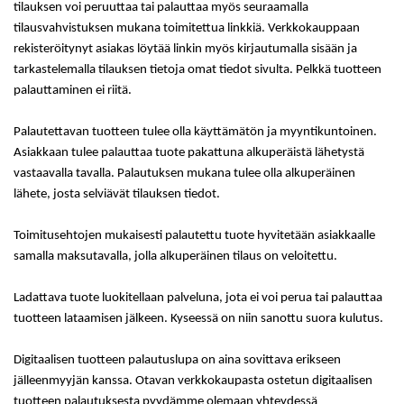
tilauksen voi peruuttaa tai palauttaa myös seuraamalla
tilausvahvistuksen mukana toimitettua linkkiä. Verkkokauppaan
rekisteröitynyt asiakas löytää linkin myös kirjautumalla sisään ja
tarkastelemalla tilauksen tietoja omat tiedot sivulta. Pelkkä tuotteen
palauttaminen ei riitä.
Palautettavan tuotteen tulee olla käyttämätön ja myyntikuntoinen.
Asiakkaan tulee palauttaa tuote pakattuna alkuperäistä lähetystä
vastaavalla tavalla. Palautuksen mukana tulee olla alkuperäinen
lähete, josta selviävät tilauksen tiedot.
Toimitusehtojen mukaisesti palautettu tuote hyvitetään asiakkaalle
samalla maksutavalla, jolla alkuperäinen tilaus on veloitettu.
Ladattava tuote luokitellaan palveluna, jota ei voi perua tai palauttaa
tuotteen lataamisen jälkeen. Kyseessä on niin sanottu suora kulutus.
Digitaalisen tuotteen palautuslupa on aina sovittava erikseen
jälleenmyyjän kanssa. Otavan verkkokaupasta ostetun digitaalisen
tuotteen palautuksesta pyydämme olemaan yhteydessä