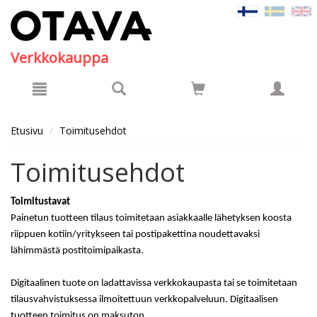
Hyppää pääsisältöön
Verkkokauppa
Etusivu
Toimitusehdot
Toimitusehdot
Toimitustavat
Painetun tuotteen tilaus toimitetaan asiakkaalle lähetyksen koosta
riippuen kotiin/yritykseen tai postipakettina noudettavaksi
lähimmästä postitoimipaikasta.
Digitaalinen tuote on ladattavissa verkkokaupasta tai se toimitetaan
tilausvahvistuksessa ilmoitettuun verkkopalveluun. Digitaalisen
tuotteen toimitus on maksuton.