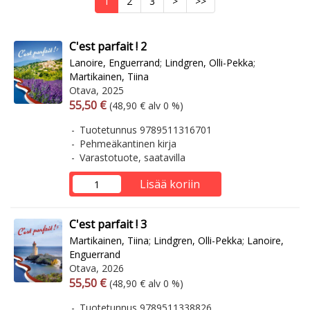
1
2
3
>
>>
C'est parfait ! 2
Lanoire, Enguerrand
;
Lindgren, Olli-Pekka
;
Martikainen, Tiina
Otava, 2025
Arvonlisäverollinen hinta
Arvonlisäveroton hinta
55,50 €
(48,90 € alv 0 %)
Tuotetunnus 9789511316701
Pehmeäkantinen kirja
Varastotuote, saatavilla
Lisää koriin
C'est parfait ! 3
Martikainen, Tiina
;
Lindgren, Olli-Pekka
;
Lanoire,
Enguerrand
Otava, 2026
Arvonlisäverollinen hinta
Arvonlisäveroton hinta
55,50 €
(48,90 € alv 0 %)
Tuotetunnus 9789511338826