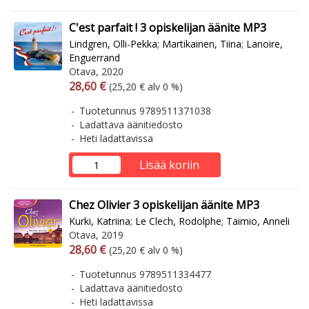
C'est parfait ! 3 opiskelijan äänite MP3
Lindgren, Olli-Pekka
;
Martikainen, Tiina
;
Lanoire,
Enguerrand
Otava, 2020
Arvonlisäverollinen hinta
Arvonlisäveroton hinta
28,60 €
(25,20 € alv 0 %)
Tuotetunnus 9789511371038
Ladattava äänitiedosto
Heti ladattavissa
Lisää koriin
Chez Olivier 3 opiskelijan äänite MP3
Kurki, Katriina
;
Le Clech, Rodolphe
;
Taimio, Anneli
Otava, 2019
Arvonlisäverollinen hinta
Arvonlisäveroton hinta
28,60 €
(25,20 € alv 0 %)
Tuotetunnus 9789511334477
Ladattava äänitiedosto
Heti ladattavissa