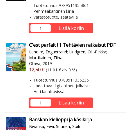
Tuotetunnus 9789511355861
Pehmeäkantinen kirja
Varastotuote, saatavilla
Lisää koriin
C'est parfait ! 1 Tehtävien ratkaisut PDF
Lanoire, Enguerrand
;
Lindgren, Olli-Pekka
;
Martikainen, Tiina
Otava, 2019
Arvonlisäverollinen hinta
Arvonlisäveroton hinta
12,50 €
(11,01 € alv 0 %)
Tuotetunnus 9789511336235
Ladattava digitaalinen julkaisu
Heti ladattavissa
Lisää koriin
Ranskan kielioppi ja käsikirja
Nivanka, Eevi
;
Sutinen, Soili