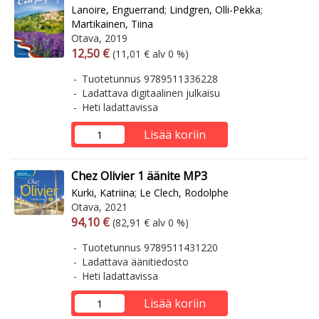
Lanoire, Enguerrand
;
Lindgren, Olli-Pekka
;
Martikainen, Tiina
Otava, 2019
Arvonlisäverollinen hinta
Arvonlisäveroton hinta
12,50 €
(11,01 € alv 0 %)
Tuotetunnus 9789511336228
Ladattava digitaalinen julkaisu
Heti ladattavissa
Lisää koriin
Chez Olivier 1 äänite MP3
Kurki, Katriina
;
Le Clech, Rodolphe
Otava, 2021
Arvonlisäverollinen hinta
Arvonlisäveroton hinta
94,10 €
(82,91 € alv 0 %)
Tuotetunnus 9789511431220
Ladattava äänitiedosto
Heti ladattavissa
Lisää koriin