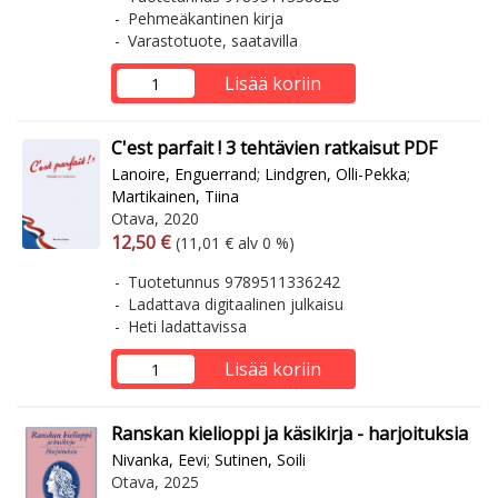
Pehmeäkantinen kirja
Varastotuote, saatavilla
Lisää koriin
C'est parfait ! 3 tehtävien ratkaisut PDF
Lanoire, Enguerrand
;
Lindgren, Olli-Pekka
;
Martikainen, Tiina
Otava, 2020
Arvonlisäverollinen hinta
Arvonlisäveroton hinta
12,50 €
(11,01 € alv 0 %)
Tuotetunnus 9789511336242
Ladattava digitaalinen julkaisu
Heti ladattavissa
Lisää koriin
Ranskan kielioppi ja käsikirja - harjoituksia
Nivanka, Eevi
;
Sutinen, Soili
Otava, 2025