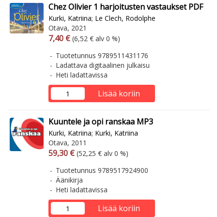
Chez Olivier 1 harjoitusten vastaukset PDF
Kurki, Katriina
;
Le Clech, Rodolphe
Otava, 2021
Arvonlisäverollinen hinta
Arvonlisäveroton hinta
7,40 €
(6,52 € alv 0 %)
Tuotetunnus 9789511431176
Ladattava digitaalinen julkaisu
Heti ladattavissa
Lisää koriin
Kuuntele ja opi ranskaa MP3
Kurki, Katriina
;
Kurki, Katriina
Otava, 2011
Arvonlisäverollinen hinta
Arvonlisäveroton hinta
59,30 €
(52,25 € alv 0 %)
Tuotetunnus 9789517924900
Äänikirja
Heti ladattavissa
Lisää koriin