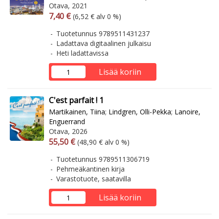
Otava, 2021
Arvonlisäverollinen hinta
Arvonlisäveroton hinta
7,40 €
(6,52 € alv 0 %)
Tuotetunnus 9789511431237
Ladattava digitaalinen julkaisu
Heti ladattavissa
Lisää koriin
C'est parfait ! 1
Martikainen, Tiina
;
Lindgren, Olli-Pekka
;
Lanoire,
Enguerrand
Otava, 2026
Arvonlisäverollinen hinta
Arvonlisäveroton hinta
55,50 €
(48,90 € alv 0 %)
Tuotetunnus 9789511306719
Pehmeäkantinen kirja
Varastotuote, saatavilla
Lisää koriin