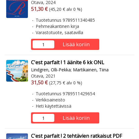
Otava, 2024
Arvonlisäverollinen hinta
Arvonlisäveroton hinta
51,30 €
(45,20 € alv 0 %)
Tuotetunnus 9789511340485
Pehmeäkantinen kirja
Varastotuote, saatavilla
Lisää koriin
C'est parfait ! 1 äänite 6 kk ONL
Lindgren, Olli-Pekka
;
Martikainen, Tiina
Otava, 2021
Arvonlisäverollinen hinta
Arvonlisäveroton hinta
31,50 €
(27,75 € alv 0 %)
Tuotetunnus 9789511429654
Verkkoaineisto
Heti käytettävissä
Lisää koriin
C'est parfait ! 2 tehtävien ratkaisut PDF