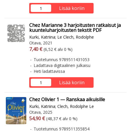
Lisää koriin
Chez Marianne 3 harjoitusten ratkaisut ja
kuunteluharjoitusten tekstit PDF
Kurki, Katriina
;
Le Clech, Rodolphe
Otava, 2021
Arvonlisäverollinen hinta
Arvonlisäveroton hinta
7,40 €
(6,52 € alv 0 %)
Tuotetunnus 9789511431053
Ladattava digitaalinen julkaisu
Heti ladattavissa
Lisää koriin
Chez Olivier 1 — Ranskaa aikuisille
Kurki, Katriina
;
Clech, Rodolphe Le
Otava, 2025
Arvonlisäverollinen hinta
Arvonlisäveroton hinta
54,90 €
(48,37 € alv 0 %)
Tuotetunnus 9789511355854