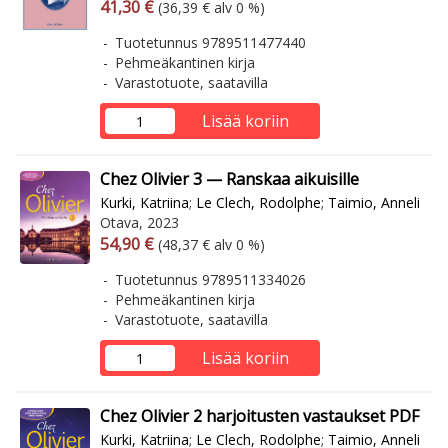
Arvonlisäverollinen hinta
Arvonlisäveroton hinta
41,30 €
(36,39 € alv 0 %)
Tuotetunnus 9789511477440
Pehmeäkantinen kirja
Varastotuote, saatavilla
Lisää koriin
Chez Olivier 3 — Ranskaa aikuisille
Kurki, Katriina
;
Le Clech, Rodolphe
;
Taimio, Anneli
Otava, 2023
Arvonlisäverollinen hinta
Arvonlisäveroton hinta
54,90 €
(48,37 € alv 0 %)
Tuotetunnus 9789511334026
Pehmeäkantinen kirja
Varastotuote, saatavilla
Lisää koriin
Chez Olivier 2 harjoitusten vastaukset PDF
Kurki, Katriina
;
Le Clech, Rodolphe
;
Taimio, Anneli