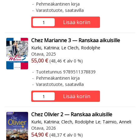
Pehmeäkantinen kirja
Varastotuote, saatavilla
Lisää koriin
Chez Marianne 3 — Ranskaa aikuisille
Kurki, Katriina
;
Le Clech, Rodolphe
Otava, 2025
Arvonlisäverollinen hinta
Arvonlisäveroton hinta
55,00 €
(48,46 € alv 0 %)
Tuotetunnus 9789511378839
Pehmeäkantinen kirja
Varastotuote, saatavilla
Lisää koriin
Chez Olivier 2 — Ranskaa aikuisille
Kurki, Katriina
;
Clech, Rodolphe Le
;
Taimio, Anneli
Otava, 2026
Arvonlisäverollinen hinta
Arvonlisäveroton hinta
54,90 €
(48,37 € alv 0 %)