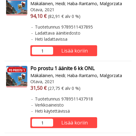
Mäkäläinen, Heidi
;
Haba-Rantamo, Malgorzata
Otava, 2021
Arvonlisäverollinen hinta
Arvonlisäveroton hinta
94,10 €
(82,91 € alv 0 %)
Tuotetunnus 9789511437895
Ladattava äänitiedosto
Heti ladattavissa
Lisää koriin
Po prostu 1 äänite 6 kk ONL
Mäkäläinen, Heidi
;
Haba-Rantamo, Malgorzata
Otava, 2021
Arvonlisäverollinen hinta
Arvonlisäveroton hinta
31,50 €
(27,75 € alv 0 %)
Tuotetunnus 9789511437918
Verkkoaineisto
Heti käytettävissä
Lisää koriin