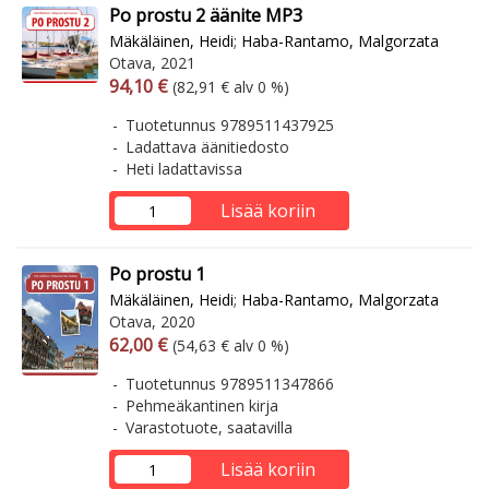
Po prostu 2 äänite MP3
Mäkäläinen, Heidi
;
Haba-Rantamo, Malgorzata
Otava, 2021
Arvonlisäverollinen hinta
Arvonlisäveroton hinta
94,10 €
(82,91 € alv 0 %)
Tuotetunnus 9789511437925
Ladattava äänitiedosto
Heti ladattavissa
Lisää koriin
Po prostu 1
Mäkäläinen, Heidi
;
Haba-Rantamo, Malgorzata
Otava, 2020
Arvonlisäverollinen hinta
Arvonlisäveroton hinta
62,00 €
(54,63 € alv 0 %)
Tuotetunnus 9789511347866
Pehmeäkantinen kirja
Varastotuote, saatavilla
Lisää koriin