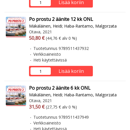
Lisää koriin
Po prostu 2 äänite 12 kk ONL
Mäkäläinen, Heidi
;
Haba-Rantamo, Malgorzata
Otava, 2021
Arvonlisäverollinen hinta
Arvonlisäveroton hinta
50,80 €
(44,76 € alv 0 %)
Tuotetunnus 9789511437932
Verkkoaineisto
Heti käytettävissä
Lisää koriin
Po prostu 2 äänite 6 kk ONL
Mäkäläinen, Heidi
;
Haba-Rantamo, Malgorzata
Otava, 2021
Arvonlisäverollinen hinta
Arvonlisäveroton hinta
31,50 €
(27,75 € alv 0 %)
Tuotetunnus 9789511437949
Verkkoaineisto
Heti käytettävissä