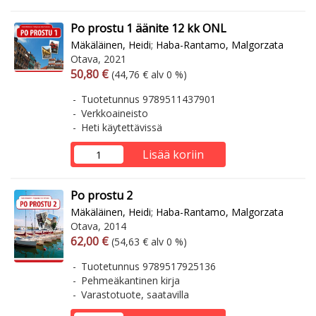
Po prostu 1 äänite 12 kk ONL
Mäkäläinen, Heidi
;
Haba-Rantamo, Malgorzata
Otava, 2021
Arvonlisäverollinen hinta
Arvonlisäveroton hinta
50,80 €
(44,76 € alv 0 %)
Tuotetunnus 9789511437901
Verkkoaineisto
Heti käytettävissä
Lisää koriin
Po prostu 2
Mäkäläinen, Heidi
;
Haba-Rantamo, Malgorzata
Otava, 2014
Arvonlisäverollinen hinta
Arvonlisäveroton hinta
62,00 €
(54,63 € alv 0 %)
Tuotetunnus 9789517925136
Pehmeäkantinen kirja
Varastotuote, saatavilla