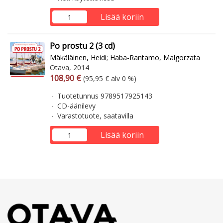
Lisää koriin
Po prostu 2 (3 cd)
Mäkäläinen, Heidi
;
Haba-Rantamo, Malgorzata
Otava, 2014
Arvonlisäverollinen hinta
Arvonlisäveroton hinta
108,90 €
(95,95 € alv 0 %)
Tuotetunnus 9789517925143
CD-äänilevy
Varastotuote, saatavilla
Lisää koriin