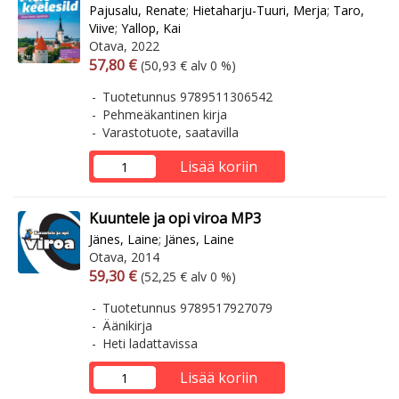
Pajusalu, Renate
;
Hietaharju-Tuuri, Merja
;
Taro,
Viive
;
Yallop, Kai
Otava, 2022
Arvonlisäverollinen hinta
Arvonlisäveroton hinta
57,80 €
(50,93 € alv 0 %)
Tuotetunnus 9789511306542
Pehmeäkantinen kirja
Varastotuote, saatavilla
Lisää koriin
Kuuntele ja opi viroa MP3
Jänes, Laine
;
Jänes, Laine
Otava, 2014
Arvonlisäverollinen hinta
Arvonlisäveroton hinta
59,30 €
(52,25 € alv 0 %)
Tuotetunnus 9789517927079
Äänikirja
Heti ladattavissa
Lisää koriin