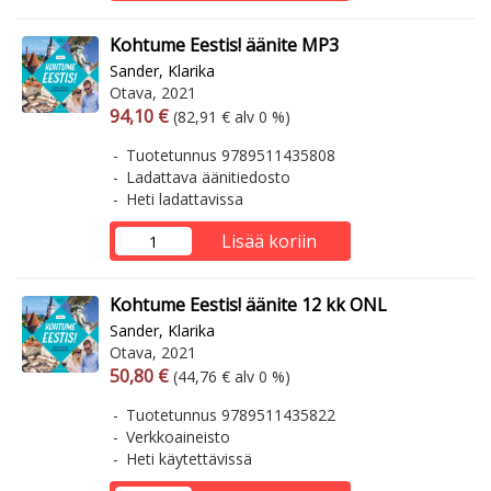
Kohtume Eestis! äänite MP3
Sander, Klarika
Otava, 2021
Arvonlisäverollinen hinta
Arvonlisäveroton hinta
94,10 €
(82,91 € alv 0 %)
Tuotetunnus 9789511435808
Ladattava äänitiedosto
Heti ladattavissa
Lisää koriin
Kohtume Eestis! äänite 12 kk ONL
Sander, Klarika
Otava, 2021
Arvonlisäverollinen hinta
Arvonlisäveroton hinta
50,80 €
(44,76 € alv 0 %)
Tuotetunnus 9789511435822
Verkkoaineisto
Heti käytettävissä