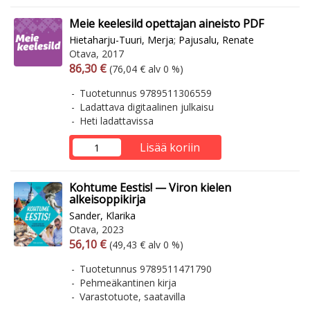
Meie keelesild opettajan aineisto PDF
Hietaharju-Tuuri, Merja
;
Pajusalu, Renate
Otava, 2017
Arvonlisäverollinen hinta
Arvonlisäveroton hinta
86,30 €
(76,04 € alv 0 %)
Tuotetunnus 9789511306559
Ladattava digitaalinen julkaisu
Heti ladattavissa
Lisää koriin
Kohtume Eestis! — Viron kielen
alkeisoppikirja
Sander, Klarika
Otava, 2023
Arvonlisäverollinen hinta
Arvonlisäveroton hinta
56,10 €
(49,43 € alv 0 %)
Tuotetunnus 9789511471790
Pehmeäkantinen kirja
Varastotuote, saatavilla