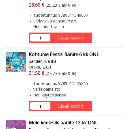
Arvonlisäverollinen hinta
Arvonlisäveroton hinta
28,60 €
(25,20 € alv 0 %)
Tuotetunnus 9789511340607
Ladattava äänitiedosto
Heti ladattavissa
Lisää koriin
Kohtume Eestis! äänite 6 kk ONL
Sander, Klarika
Otava, 2021
Arvonlisäverollinen hinta
Arvonlisäveroton hinta
31,50 €
(27,75 € alv 0 %)
Tuotetunnus 9789511435815
Verkkoaineisto
Heti käytettävissä
Lisää koriin
Meie keelesild äänite 12 kk ONL