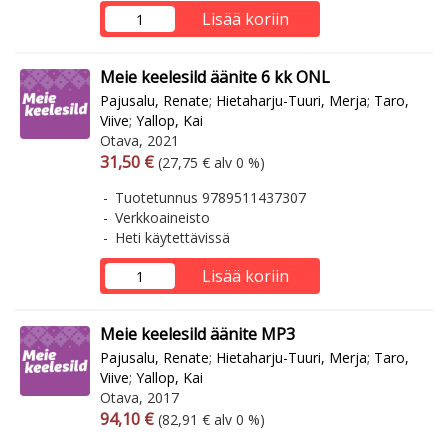
Lisää koriin
Meie keelesild äänite 6 kk ONL
Pajusalu, Renate
;
Hietaharju-Tuuri, Merja
;
Taro,
Viive
;
Yallop, Kai
Otava, 2021
Arvonlisäverollinen hinta
Arvonlisäveroton hinta
31,50 €
(27,75 € alv 0 %)
Tuotetunnus 9789511437307
Verkkoaineisto
Heti käytettävissä
Lisää koriin
Meie keelesild äänite MP3
Pajusalu, Renate
;
Hietaharju-Tuuri, Merja
;
Taro,
Viive
;
Yallop, Kai
Otava, 2017
Arvonlisäverollinen hinta
Arvonlisäveroton hinta
94,10 €
(82,91 € alv 0 %)