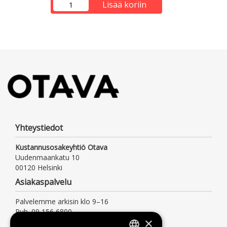
Lisää koriin
Yhteystiedot
Kustannusosakeyhtiö Otava
Uudenmaankatu 10
00120 Helsinki
Asiakaspalvelu
Palvelemme arkisin klo 9–16
Puh. 09 156 6800
×
(mpm/pvm, myös jonotusaika)