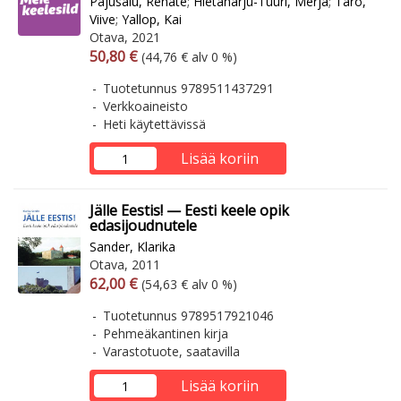
Pajusalu, Renate
;
Hietaharju-Tuuri, Merja
;
Taro,
Viive
;
Yallop, Kai
Otava, 2021
Arvonlisäverollinen hinta
Arvonlisäveroton hinta
50,80 €
(44,76 € alv 0 %)
Tuotetunnus 9789511437291
Verkkoaineisto
Heti käytettävissä
Lisää koriin
Jälle Eestis! — Eesti keele opik
edasijoudnutele
Sander, Klarika
Otava, 2011
Arvonlisäverollinen hinta
Arvonlisäveroton hinta
62,00 €
(54,63 € alv 0 %)
Tuotetunnus 9789517921046
Pehmeäkantinen kirja
Varastotuote, saatavilla
Lisää koriin