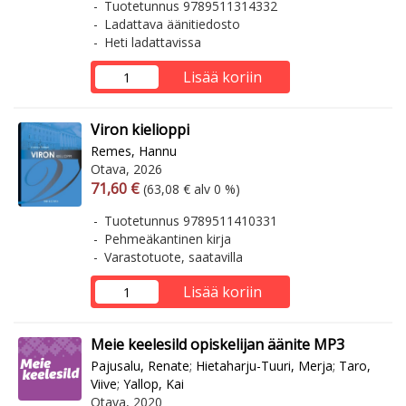
Tuotetunnus 9789511314332
Ladattava äänitiedosto
Heti ladattavissa
Lisää koriin
Viron kielioppi
Remes, Hannu
Otava, 2026
Arvonlisäverollinen hinta
Arvonlisäveroton hinta
71,60 €
(63,08 € alv 0 %)
Tuotetunnus 9789511410331
Pehmeäkantinen kirja
Varastotuote, saatavilla
Lisää koriin
Meie keelesild opiskelijan äänite MP3
Pajusalu, Renate
;
Hietaharju-Tuuri, Merja
;
Taro,
Viive
;
Yallop, Kai
Otava, 2020