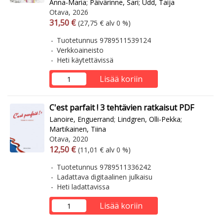
Anna-Maria
;
Päivärinne, Sari
;
Udd, Taija
Otava, 2026
Arvonlisäverollinen hinta
Arvonlisäveroton hinta
31,50 €
(27,75 € alv 0 %)
Tuotetunnus 9789511539124
Verkkoaineisto
Heti käytettävissä
Lisää koriin
C'est parfait ! 3 tehtävien ratkaisut PDF
Lanoire, Enguerrand
;
Lindgren, Olli-Pekka
;
Martikainen, Tiina
Otava, 2020
Arvonlisäverollinen hinta
Arvonlisäveroton hinta
12,50 €
(11,01 € alv 0 %)
Tuotetunnus 9789511336242
Ladattava digitaalinen julkaisu
Heti ladattavissa
Lisää koriin