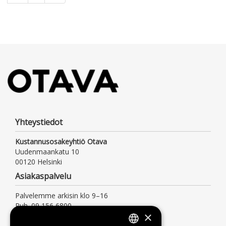
Yhteystiedot
Kustannusosakeyhtiö Otava
Uudenmaankatu 10
00120 Helsinki
Asiakaspalvelu
Palvelemme arkisin klo 9–16
Puh. 09 156 6800
×
(mpm/pvm, myös jonotusaika)
asiakaspalvelu@otava.fi