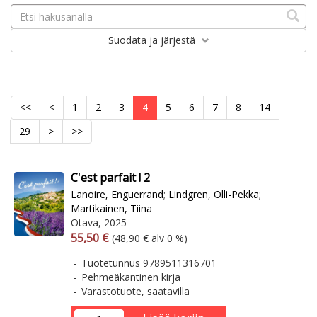
Suodata
ja järjestä
<<
<
1
2
3
4
5
6
7
8
14
29
>
>>
C'est parfait ! 2
Lanoire, Enguerrand
;
Lindgren, Olli-Pekka
;
Martikainen, Tiina
Otava, 2025
Arvonlisäverollinen hinta
Arvonlisäveroton hinta
55,50 €
(48,90 € alv 0 %)
Tuotetunnus 9789511316701
Pehmeäkantinen kirja
Varastotuote, saatavilla