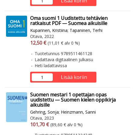
Lisää koriin
Oma suomi 1 Uudistettu tehtävien
ratkaisut PDF — Suomea aikuisille
Kuparinen, Kristiina
;
Tapaninen, Terhi
Otava, 2022
Arvonlisäverollinen hinta
Arvonlisäveroton hinta
12,50 €
(11,01 € alv 0 %)
Tuotetunnus 9789511461128
Ladattava digitaalinen julkaisu
Heti ladattavissa
Lisää koriin
Suomen mestari 1 opettajan opas
uudistettu — Suomen kielen oppikirja
aikuisille
Gehring, Sonja
;
Heinzmann, Sanni
Otava, 2023
Arvonlisäverollinen hinta
Arvonlisäveroton hinta
101,70 €
(89,60 € alv 0 %)