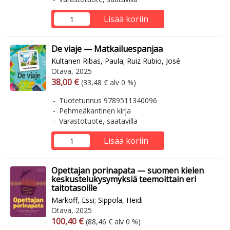
Lisää koriin
De viaje — Matkailuespanjaa
Kultanen Ribas, Paula
;
Ruiz Rubio, José
Otava, 2025
Arvonlisäverollinen hinta
Arvonlisäveroton hinta
38,00 €
(33,48 € alv 0 %)
Tuotetunnus 9789511340096
Pehmeäkantinen kirja
Varastotuote, saatavilla
Lisää koriin
Opettajan porinapata — suomen kielen
keskustelukysymyksiä teemoittain eri
taitotasoille
Markoff, Essi
;
Sippola, Heidi
Otava, 2025
Arvonlisäverollinen hinta
Arvonlisäveroton hinta
100,40 €
(88,46 € alv 0 %)