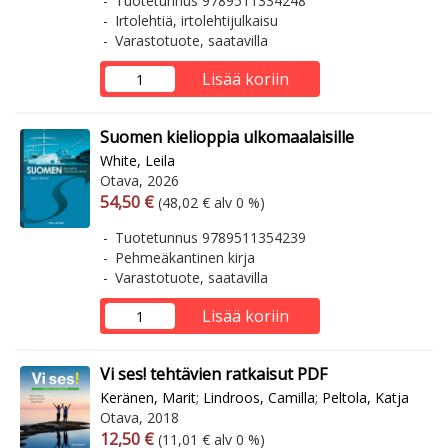
Tuotetunnus 9789511334248
Irtolehtiä, irtolehtijulkaisu
Varastotuote, saatavilla
Lisää koriin
Suomen kielioppia ulkomaalaisille
White, Leila
Otava, 2026
Arvonlisäverollinen hinta
Arvonlisäveroton hinta
54,50 €
(48,02 € alv 0 %)
Tuotetunnus 9789511354239
Pehmeäkantinen kirja
Varastotuote, saatavilla
Lisää koriin
Vi ses! tehtävien ratkaisut PDF
Keränen, Marit
;
Lindroos, Camilla
;
Peltola, Katja
Otava, 2018
Arvonlisäverollinen hinta
Arvonlisäveroton hinta
12,50 €
(11,01 € alv 0 %)