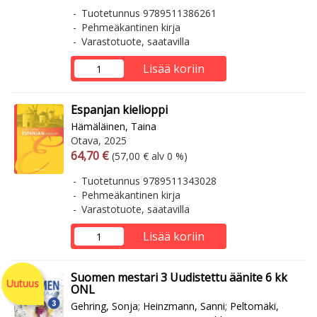
Tuotetunnus 9789511386261
Pehmeäkantinen kirja
Varastotuote, saatavilla
Lisää koriin
Espanjan kielioppi
Hämäläinen, Taina
Otava, 2025
Arvonlisäverollinen hinta
Arvonlisäveroton hinta
64,70 €
(57,00 € alv 0 %)
Tuotetunnus 9789511343028
Pehmeäkantinen kirja
Varastotuote, saatavilla
Lisää koriin
Suomen mestari 3 Uudistettu äänite 6 kk
Uutuus
ONL
Gehring, Sonja
;
Heinzmann, Sanni
;
Peltomäki,