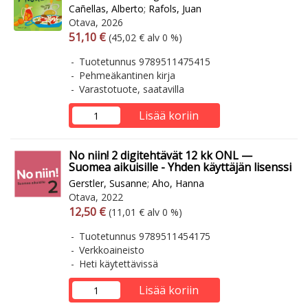
Cañellas, Alberto
;
Rafols, Juan
Otava, 2026
Arvonlisäverollinen hinta
Arvonlisäveroton hinta
51,10 €
(45,02 € alv 0 %)
Tuotetunnus 9789511475415
Pehmeäkantinen kirja
Varastotuote, saatavilla
Lisää koriin
No niin! 2 digitehtävät 12 kk ONL —
Suomea aikuisille - Yhden käyttäjän lisenssi
Gerstler, Susanne
;
Aho, Hanna
Otava, 2022
Arvonlisäverollinen hinta
Arvonlisäveroton hinta
12,50 €
(11,01 € alv 0 %)
Tuotetunnus 9789511454175
Verkkoaineisto
Heti käytettävissä
Lisää koriin