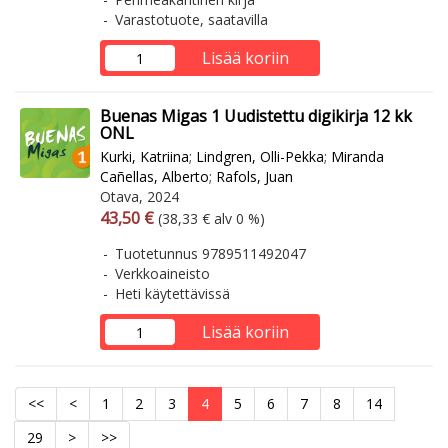
Varastotuote, saatavilla
Lisää koriin
Buenas Migas 1 Uudistettu digikirja 12 kk
ONL
Kurki, Katriina
;
Lindgren, Olli-Pekka
;
Miranda
Cañellas, Alberto
;
Rafols, Juan
Otava, 2024
Arvonlisäverollinen hinta
Arvonlisäveroton hinta
43,50 €
(38,33 € alv 0 %)
Tuotetunnus 9789511492047
Verkkoaineisto
Heti käytettävissä
Lisää koriin
<<
<
1
2
3
4
5
6
7
8
14
29
>
>>