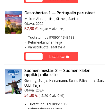
Descobertas 1 — Portugalin perusteet
Melo e Abreu, Liisa
;
Siimes, Santeri
Otava, 2026
Arvonlisäverollinen hinta
Arvonlisäveroton hinta
57,30 €
(50,48 € alv 0 %)
Tuotetunnus 9789511349198
Pehmeäkantinen kirja
Varastotuote, saatavilla
Lisää koriin
Suomen mestari 3 — Suomen kielen
oppikirja aikuisille
Gehring, Sonja
;
Heinzmann, Sanni
;
Päivärinne, Sari
;
Udd, Taija
Otava, 2024
Arvonlisäverollinen hinta
Arvonlisäveroton hinta
51,30 €
(45,20 € alv 0 %)
Tuotetunnus 9789511355809
Pehmeäkantinen kirja