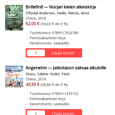
Brillefint! — Norjan kielen alkeiskirja
Oftedal Andersen, Hadle
;
Riikola, Anne
Otava, 2018
Arvonlisäverollinen hinta
Arvonlisäveroton hinta
62,00 €
(54,63 € alv 0 %)
Tuotetunnus 9789517920780
Pehmeäkantinen kirja
Varastotuote, saatavilla
Lisää koriin
Angenehm — Jatkotason saksaa aikuisille
Grasz, Sabine
;
Kudel, Pauli
Otava, 2024
Arvonlisäverollinen hinta
Arvonlisäveroton hinta
43,90 €
(38,68 € alv 0 %)
Tuotetunnus 9789511473725
Pehmeäkantinen kirja
Varastotuote, saatavilla
Lisää koriin