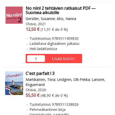
No niin! 2 tehtävien ratkaisut PDF —
Suomea aikuisille
Gerstler, Susanne
;
Aho, Hanna
Otava, 2021
Arvonlisäverollinen hinta
Arvonlisäveroton hinta
12,50 €
(11,01 € alv 0 %)
Tuotetunnus 9789511409830
Ladattava digitaalinen julkaisu
Heti ladattavissa
Lisää koriin
C'est parfait ! 3
Martikainen, Tiina
;
Lindgren, Olli-Pekka
;
Lanoire,
Enguerrand
Otava, 2026
Arvonlisäverollinen hinta
Arvonlisäveroton hinta
55,50 €
(48,90 € alv 0 %)
Tuotetunnus 9789511338826
Pehmeäkantinen kirja
Varastotuote, saatavilla