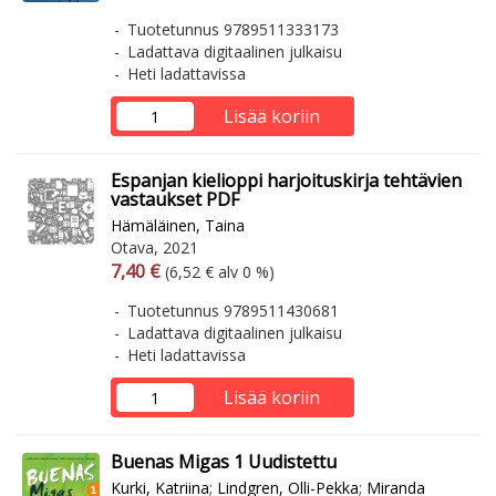
Tuotetunnus 9789511333173
Ladattava digitaalinen julkaisu
Heti ladattavissa
Lisää koriin
Espanjan kielioppi harjoituskirja tehtävien
vastaukset PDF
Hämäläinen, Taina
Otava, 2021
Arvonlisäverollinen hinta
Arvonlisäveroton hinta
7,40 €
(6,52 € alv 0 %)
Tuotetunnus 9789511430681
Ladattava digitaalinen julkaisu
Heti ladattavissa
Lisää koriin
Buenas Migas 1 Uudistettu
Kurki, Katriina
;
Lindgren, Olli-Pekka
;
Miranda