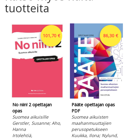
tuotteita
101,70 €
86,30 €
Pää
Suo
ma
per
No niin! 2 opettajan
Pääte opettajan opas
Kuu
opas
PDF
Ann
Suomea aikuisille
Suomea aikuisten
Ver
Gerstler, Susanne; Aho,
maahanmuuttajien
Ota
Hanna
perusopetukseen
Irtolehtiä,
Kuukka, Ilona; Nylund,