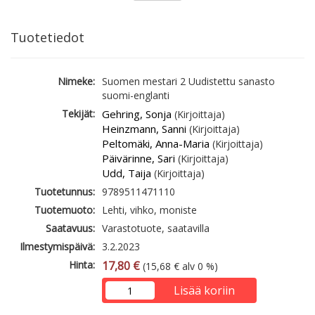
Tuotetiedot
Nimeke:
Suomen mestari 2 Uudistettu sanasto
suomi-englanti
Tekijät:
Gehring, Sonja
(Kirjoittaja)
Heinzmann, Sanni
(Kirjoittaja)
Peltomäki, Anna-Maria
(Kirjoittaja)
Päivärinne, Sari
(Kirjoittaja)
Udd, Taija
(Kirjoittaja)
Tuotetunnus:
9789511471110
Tuotemuoto:
Lehti, vihko, moniste
Saatavuus:
Varastotuote, saatavilla
Ilmestymispäivä:
3.2.2023
Hinta:
17,80 €
(15,68 € alv 0 %)
Lisää koriin