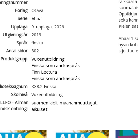
raikkaall
ieringsnummer:
suomalais
Förlag:
Otava
Oppikirja
Serie:
Ahaa!
sekä kann
Kielen sä
Upplaga:
9. upplaga, 2026
Utgivningsår:
2019
Ahaa! 1 so
Språk:
finska
hyvin kot
Antal sidor:
302
sijoittuu
Produktgrupp:
Vuxenutbildning
Finska som andraspråk
Finn Lectura
Finska som andraspråk
liotekssignum:
K88.2 Finska
Skolnivå:
Vuxenutbildning
LLFO - Allmän
suomen kieli
maahanmuuttajat
,
,
ändsk ontologi:
aikuiset