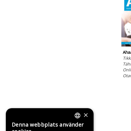
Ahaa
Tikk
Täh
Onli
Ota
×
Denna webbplats använder
FINNISH