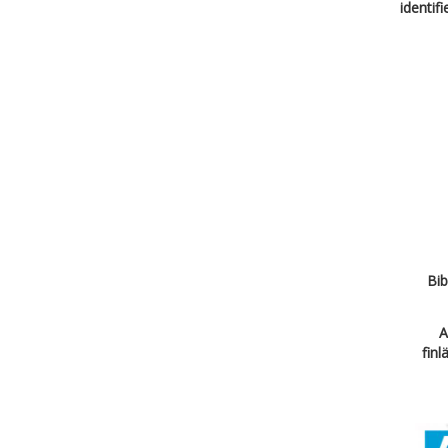
identif
Bib
A
finl