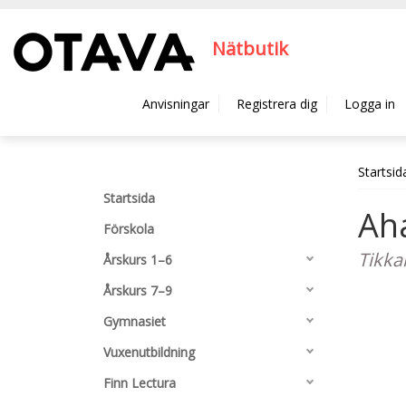
Hyppää pääsisältöön
Nätbutik
Anvisningar
Registrera dig
Logga in
Startsid
Startsida
Aha
Förskola
Tikka
Årskurs 1–6
Årskurs 7–9
Gymnasiet
Vuxenutbildning
Finn Lectura