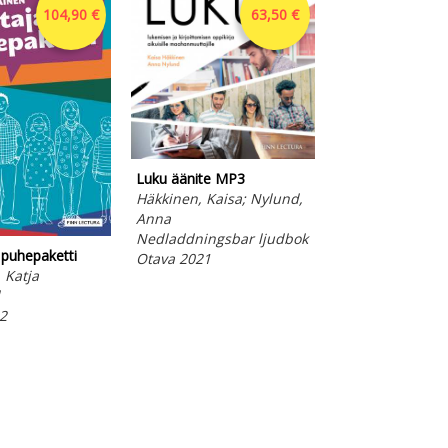
104,90 €
63,50 €
Luku äänite MP3
Luku äänite 12 
Häkkinen, Kaisa; Nylund,
Häkkinen, Kaisa
Anna
Anna
Nedladdningsbar ljudbok
Online resurs
 puhepaketti
Otava 2021
Otava 2021
 Katja
2