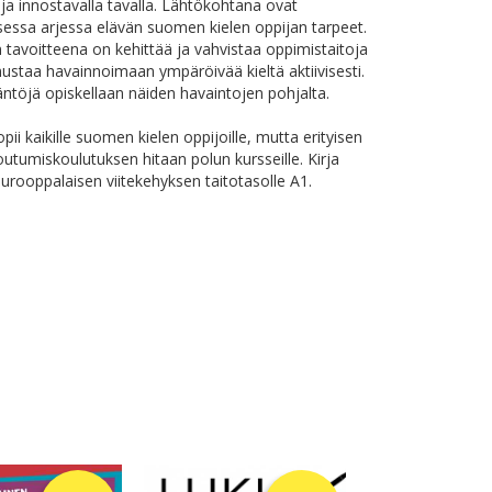
a ja innostavalla tavalla. Lähtökohtana ovat
essa arjessa elävän suomen kielen oppijan tarpeet.
n tavoitteena on kehittää ja vahvistaa oppimistaitoja
ustaa havainnoimaan ympäröivää kieltä aktiivisesti.
äntöjä opiskellaan näiden havaintojen pohjalta.
pii kaikille suomen kielen oppijoille, mutta erityisen
outumiskoulutuksen hitaan polun kursseille. Kirja
 eurooppalaisen viitekehyksen taitotasolle A1.