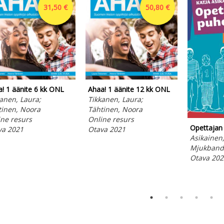
31,50 €
50,80 €
! 1 äänite 6 kk ONL
Ahaa! 1 äänite 12 kk ONL
anen, Laura;
Tikkanen, Laura;
tinen, Noora
Tähtinen, Noora
ne resurs
Online resurs
Opettajan
va 2021
Otava 2021
Asikainen,
Mjukband
Otava 202