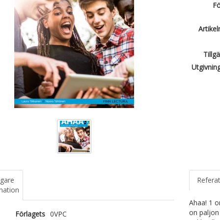
Fö
Artike
Tillg
Utgivnin
igare
Refera
mation
Ahaa! 1 on
on paljon 
Förlagets
0VPC