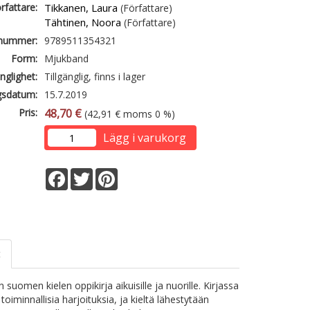
rfattare:
Tikkanen, Laura
(Författare)
Tähtinen, Noora
(Författare)
lnummer:
9789511354321
Form:
Mjukband
änglighet:
Tillgänglig, finns i lager
gsdatum:
15.7.2019
Pris:
48,70 €
(42,91 € moms 0 %)
Lägg i varukorg
Facebook
Twitter
Pinterest
t
 suomen kielen oppikirja aikuisille ja nuorille. Kirjassa
toiminnallisia harjoituksia, ja kieltä lähestytään