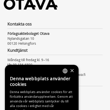
Kontakta oss
Förlagsaktiebolaget Otava
Nylandsgatan 10
00120 Helsingfors
Kundtjänst
Måndag till fredag kl. 9–16
tfn 09 156 6800
×
(lna/msa, också för kötiden)
kundtjanst@otava.fi eller asiakaspalvelu@otava.fi
Denna webbplats använder
FINNISH
Information
cookies
SWEDISH
Leverans
Denna webbplats använder cookies för att
förbättra användarupplevelsen. Genom att
ENGLISH
Instruktioner
använda vår webbplats samtycker du till
Dataskyddsbeskrivning
alla cookies i enlighet med vår