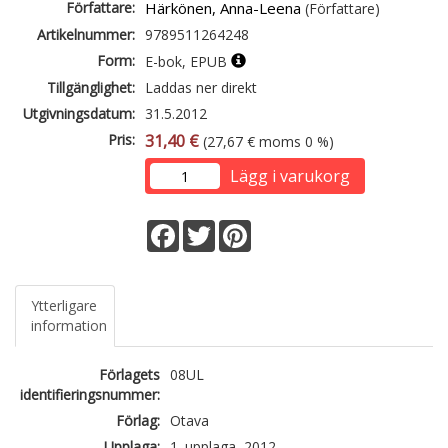
Författare:
Härkönen, Anna-Leena
(Författare)
Artikelnummer:
9789511264248
Form:
E-bok, EPUB
Tillgänglighet:
Laddas ner direkt
Utgivningsdatum:
31.5.2012
Pris:
31,40 €
(27,67 € moms 0 %)
Lägg i varukorg
Facebook
Twitter
Pinterest
Ytterligare
information
Förlagets
08UL
identifieringsnummer:
Förlag:
Otava
Upplaga:
1. upplaga, 2012