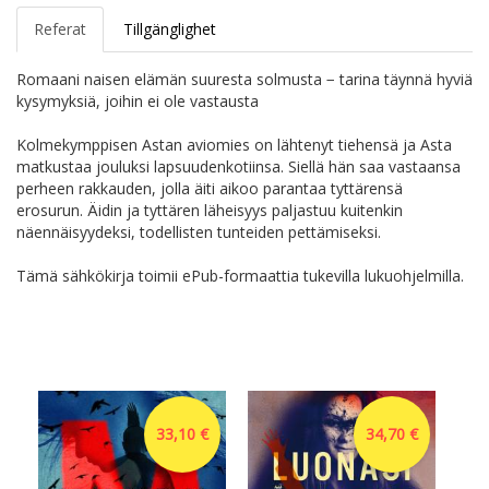
Referat
Tillgänglighet
Romaani naisen elämän suuresta solmusta − tarina täynnä hyviä
kysymyksiä, joihin ei ole vastausta
Kolmekymppisen Astan aviomies on lähtenyt tiehensä ja Asta
matkustaa jouluksi lapsuudenkotiinsa. Siellä hän saa vastaansa
perheen rakkauden, jolla äiti aikoo parantaa tyttärensä
erosurun. Äidin ja tyttären läheisyys paljastuu kuitenkin
näennäisyydeksi, todellisten tunteiden pettämiseksi.
Tämä sähkökirja toimii ePub-formaattia tukevilla lukuohjelmilla.
33,10 €
34,70 €