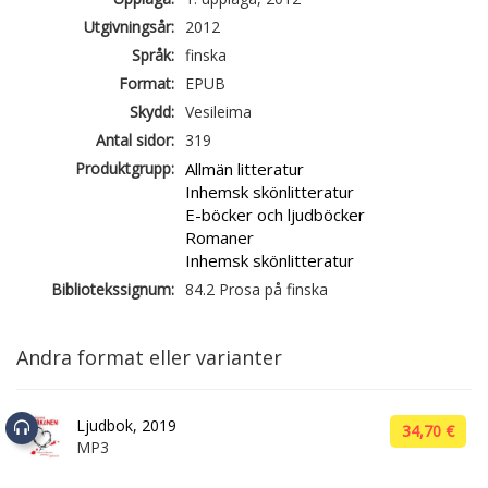
Utgivningsår:
2012
Språk:
finska
Format:
EPUB
Skydd:
Vesileima
Antal sidor:
319
Produktgrupp:
Allmän litteratur
Inhemsk skönlitteratur
E-böcker och ljudböcker
Romaner
Inhemsk skönlitteratur
Bibliotekssignum:
84.2 Prosa på finska
Andra format eller varianter
Ljudbok, 2019
34,70 €
MP3