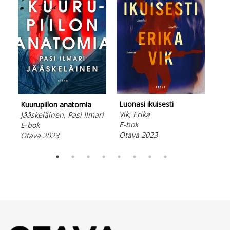
K-p
Luonasi ikuisesti
Kuurupiilon anatomia
Huo
Vik, Erika
Jääskeläinen, Pasi Ilmari
Fin
E-bok
E-bok
E-b
Otava 2023
Otava 2023
Ota