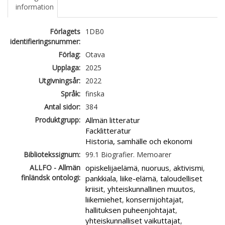
information
Förlagets
1DB0
identifieringsnummer:
Förlag:
Otava
Upplaga:
2025
Utgivningsår:
2022
Språk:
finska
Antal sidor:
384
Produktgrupp:
Allmän litteratur
Facklitteratur
Historia, samhälle och ekonomi
Bibliotekssignum:
99.1 Biografier. Memoarer
ALLFO - Allmän
opiskelijaelämä
nuoruus
aktivismi
,
,
,
finländsk ontologi:
pankkiala
liike-elämä
taloudelliset
,
,
kriisit
yhteiskunnallinen muutos
,
,
liikemiehet
konsernijohtajat
,
,
hallituksen puheenjohtajat
,
yhteiskunnalliset vaikuttajat
,