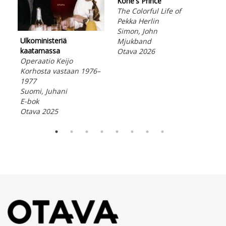
Kone's Prince
The Colorful Life of
Pekka Herlin
Simon, John
Ulkoministeriä
Mjukband
Aus
kaatamassa
Otava 2026
Kes
Operaatio Keijo
soi
Korhosta vastaan 1976–
Seb
1977
E-b
Suomi, Juhani
Ota
E-bok
Otava 2025