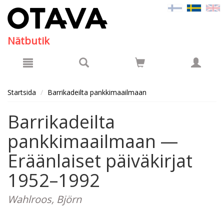
Hyppää pääsisältöön
Nätbutik
Startsida
Barrikadeilta pankkimaailmaan
Barrikadeilta
pankkimaailmaan —
Eräänlaiset päiväkirjat
1952–1992
Wahlroos, Björn