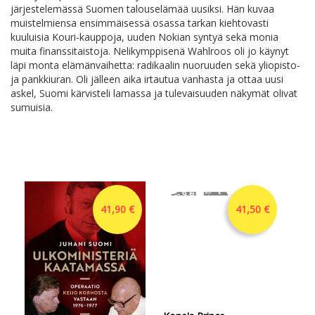
järjestelemässä Suomen talouselämää uusiksi. Hän kuvaa
muistelmiensa ensimmäisessä osassa tarkan kiehtovasti
kuuluisia Kouri-kauppoja, uuden Nokian syntyä sekä monia
muita finanssitaistoja. Nelikymppisenä Wahlroos oli jo käynyt
läpi monta elämänvaihetta: radikaalin nuoruuden sekä yliopisto-
ja pankkiuran. Oli jälleen aika irtautua vanhasta ja ottaa uusi
askel, Suomi kärvisteli lamassa ja tulevaisuuden näkymät olivat
sumuisia.
41,90 €
41,50 €