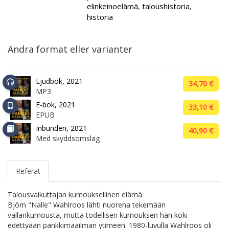
elinkeinoelämä
taloushistoria
,
,
historia
Andra format eller varianter
Ljudbok, 2021
34,70 €
MP3
E-bok, 2021
33,10 €
EPUB
Inbunden, 2021
40,90 €
Med skyddsomslag
Referat
Talousvaikuttajan kumouksellinen elämä.
Björn "Nalle" Wahlroos lähti nuorena tekemään
vallankumousta, mutta todellisen kumouksen hän koki
edettyään pankkimaailman ytimeen. 1980-luvulla Wahlroos oli