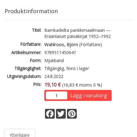
Produktinformation
Titel:
Barrikadeilta pankkimaailmaan —
Eräänlaiset päiväkirjat 1952–1992
Författare:
Wahlroos, Björn
(Författare)
Artikelnummer:
9789511450641
Form:
Mjukband
Tillgänglighet:
Tillgänglig, finns i lager
Utgivningsdatum:
24.8.2022
Pris:
19,10 €
(16,83 € moms 0 %)
Lägg i varukorg
Facebook
Twitter
Pinterest
Ytterligare