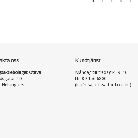
akta oss
Kundtjänst
gsaktiebolaget Otava
Måndag till fredag kl. 9–16
dsgatan 10
tfn 09 156 6800
 Helsingfors
(lna/msa, också för kötiden)
kundtjanst@otava.fi eller
asiakaspalvelu@otava.fi