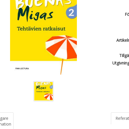
Fö
Artike
Tillg
Utgivnin
igare
Refera
mation