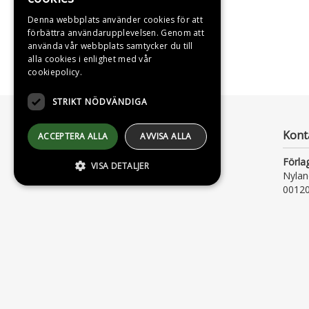
SWEDISH
Denna webbplats använder cookies för att
förbättra användarupplevelsen. Genom att
ENGLISH
använda vår webbplats samtycker du till
alla cookies i enlighet med vår
cookiepolicy.
STRIKT NÖDVÄNDIGA
Kont
ACCEPTERA ALLA
AVVISA ALLA
Förla
VISA DETALJER
Nylan
00120
strikt nödvändiga
Strikt nödvändiga kakor tillåter
kärnwebbplatsfunktioner som
användarinloggning och kontohantering.
Webbplatsen kan inte användas ordentligt
utan strikt nödvändiga cookies.
Leverantör /