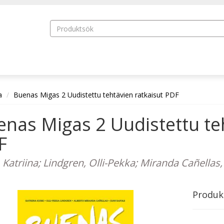
a
Buenas Migas 2 Uudistettu tehtävien ratkaisut PDF
nas Migas 2 Uudistettu teh
F
 Katriina; Lindgren, Olli-Pekka; Miranda Cañellas,
Produk