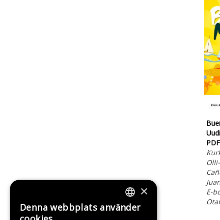
Bue
Uudi
PDF
Kurk
Olli
Cañe
Jua
×
E-b
Ota
Denna webbplats använder
FINNISH
cookies