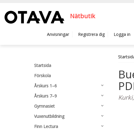
Hyppää pääsisältöön
Nätbutik
Anvisningar
Registrera dig
Logga in
Startsid
Startsida
Bue
Förskola
PD
Årskurs 1–6
Årskurs 7–9
Kurki,
Gymnasiet
Vuxenutbildning
Finn Lectura