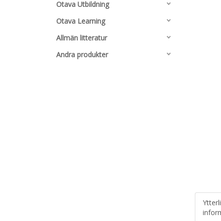
Otava Utbildning
Otava Learning
Allmän litteratur
Andra produkter
Ytterl
infor