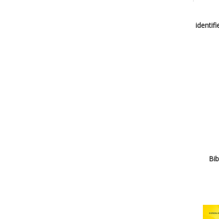
identif
Bib