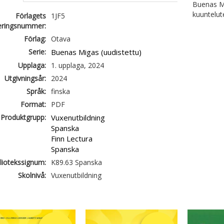
Buenas Mi
kuuntelute
Förlagets
1JF5
ieringsnummer:
Förlag:
Otava
Serie:
Buenas Migas (uudistettu)
Upplaga:
1. upplaga, 2024
Utgivningsår:
2024
Språk:
finska
Format:
PDF
Produktgrupp:
Vuxenutbildning
Spanska
Finn Lectura
Spanska
liotekssignum:
K89.63 Spanska
Skolnivå:
Vuxenutbildning