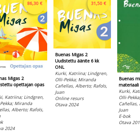
86,30 €
31,50 €
Buenas Migas 2
Uudistettu äänite 6 kk
ONL
Kurki, Katriina; Lindgren,
nas Migas 2
Buenas mi
Olli-Pekka; Miranda
stettu opettajan opas
materiaal
Cañellas, Alberto; Rafols,
Kurki, Kat
Juan
i, Katriina; Lindgren,
Olli-Pekk
Online resurs
-Pekka; Miranda
Cañellas, 
Otava 2024
llas, Alberto; Rafols,
Juan
n
E-bok
ok
Otava 201
va 2024