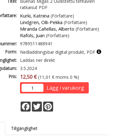
Titel:
Buenas Migas 2 Uudistettu tehtävien
ratkaisut PDF
rfattare:
Kurki, Katriina
(Författare)
Lindgren, Olli-Pekka
(Författare)
Miranda Cañellas, Alberto
(Författare)
Rafols, Juan
(Författare)
lnummer:
9789511488941
Form:
Nedladdningsbar digital produkt, PDF
änglighet:
Laddas ner direkt
gsdatum:
3.5.2024
Pris:
12,50 €
(11,01 € moms 0 %)
Lägg i varukorg
Facebook
Twitter
Pinterest
t
Tillgänglighet