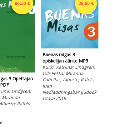
86,30 €
28,60 €
Buenas migas 3
Buenas migas 2 
opiskelijan äänite MP3
kk ONL
Kurki, Katriina; Lindgren,
Kurki, Katriina;
Olli-Pekka; Miranda
Olli-Pekka; Mir
gas 3 Opettajan
Cañellas, Alberto; Rafols,
Cañellas, Albert
i PDF
Juan
Juan
riina; Lindgren,
Nedladdningsbar ljudbok
Online resurs
a; Miranda
Otava 2019
Otava 2021
Alberto; Rafols,
6