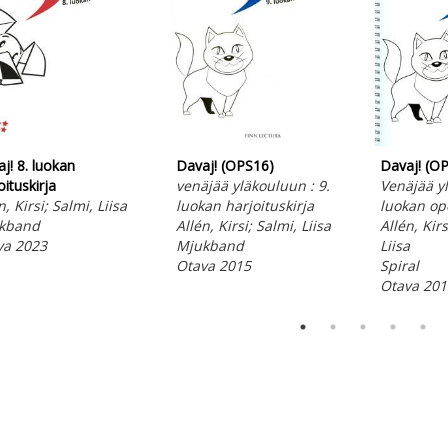
Davaj! (OPS16)
Davaj! (O
j! 8. luokan
venäjää yläkouluun : 9.
Venäjää yl
oituskirja
luokan harjoituskirja
luokan op
n, Kirsi; Salmi, Liisa
Allén, Kirsi; Salmi, Liisa
Allén, Kir
kband
Mjukband
Liisa
va 2023
Otava 2015
Spiral
Otava 201