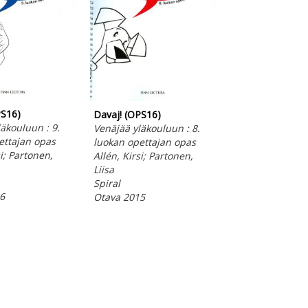
Davaj! 8 äänite
Allén, Kirsi; Salm
Nedladdningsba
Otava 2018
PS16)
Davaj! (OPS16)
äkouluun : 9.
Venäjää yläkouluun : 8.
ettajan opas
luokan opettajan opas
si; Partonen,
Allén, Kirsi; Partonen,
Liisa
Spiral
6
Otava 2015