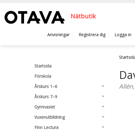
Hyppää pääsisältöön
Nätbutik
Anvisningar
Registrera dig
Logga in
Startsid
Startsida
Da
Förskola
Allén,
Årskurs 1–6
Årskurs 7–9
Gymnasiet
Vuxenutbildning
Finn Lectura