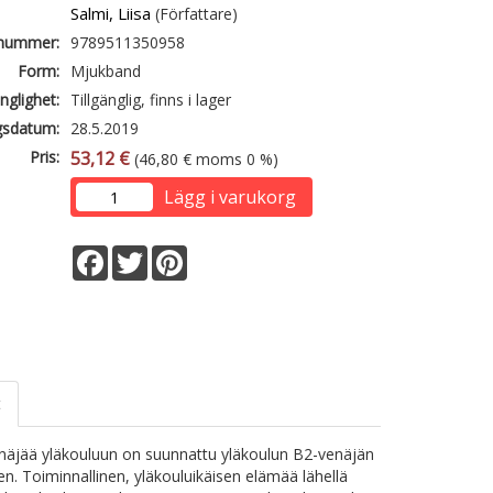
Salmi, Liisa
(Författare)
lnummer:
9789511350958
Form:
Mjukband
änglighet:
Tillgänglig, finns i lager
gsdatum:
28.5.2019
Pris:
53,12 €
(46,80 € moms 0 %)
Lägg i varukorg
Facebook
Twitter
Pinterest
t
näjää yläkouluun on suunnattu yläkoulun B2-venäjän
n. Toiminnallinen, yläkouluikäisen elämää lähellä