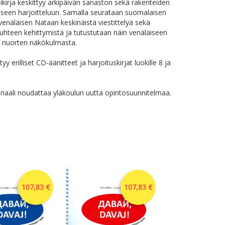
ikirja keskittyy arkipäivän sanaston sekä rakenteiden
seen harjoitteluun. Samalla seurataan suomalaisen
venäläisen Nataan keskinäistä viestittelyä sekä
uhteen kehittymistä ja tutustutaan näin venäläiseen
in nuorten näkökulmasta.
ttyy erilliset CD-äänitteet ja harjoituskirjat luokille 8 ja
iaali noudattaa yläkoulun uutta opintosuunnitelmaa.
107,83 €
107,83 €