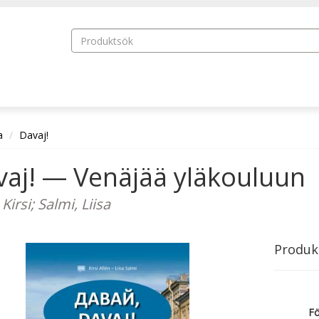
a
Davaj!
vaj! — Venäjää yläkouluun
 Kirsi; Salmi, Liisa
Produk
Fö