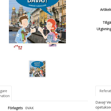
Artike
Tillg
Utgivnin
igare
Refera
mation
Davaj! Ve
opetuksee
Förlagets
0VAK