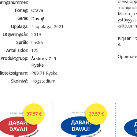
oleva opp
ieringsnummer:
monipuoli
Förlag:
Otava
Mikon ja 
Serie:
Davaj!
ystävyyss
kulttuuri
Upplaga:
4. upplaga, 2021
Utgivningsår:
2019
Kirjaan lii
Språk:
finska
9.
Antal sidor:
125
Oppimater
Produktgrupp:
Årskurs 7–9
Ryska
liotekssignum:
P89.71 Ryska
Skolnivå:
Högstadium
37,57 €
37,57 €