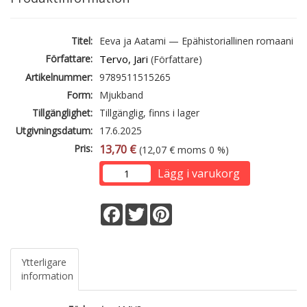
Titel:
Eeva ja Aatami — Epähistoriallinen romaani
Författare:
Tervo, Jari
(Författare)
Artikelnummer:
9789511515265
Form:
Mjukband
Tillgänglighet:
Tillgänglig, finns i lager
Utgivningsdatum:
17.6.2025
Pris:
13,70 €
(12,07 € moms 0 %)
Lägg i varukorg
Facebook
Twitter
Pinterest
Ytterligare
information