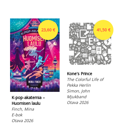
23,60 €
41,50 €
Kone's Prince
The Colorful Life of
Pekka Herlin
Simon, John
Nuk
Mjukband
K-pop-akatemia –
Sun
Otava 2026
Huomisen laulu
Mj
Finch, Mina
Ota
E-bok
Otava 2026