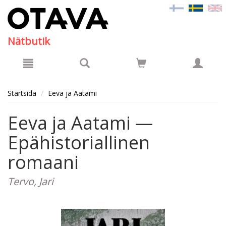
Hyppää pääsisältöön
Nätbutik
Startsida
Eeva ja Aatami
Eeva ja Aatami —
Epähistoriallinen
romaani
Tervo, Jari