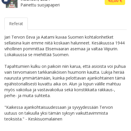
43,00 €
Painettu suojapaperi
Referat
Jari Tervon Eeva ja Aatami kuvaa Suomen kohtalonhetket
sellaisina kuin emme niitä koskaan halunneet. Kesäkuussa 1944
vihollinen pommittaa Elisenvaaran asemaa ja valtaa Viipurin.
Lokakuussa se miehittää Suomen.
Tapahtumien kulku on paikoin niin karua, että asioista voi puhua
vain tervomaisen tarkkanäköisen huumorin kautta. Lukija herää
naurusta ymmärtämään, kuinka pelottavan ajankohtainen tämä
epähistoriallisesti kuvattu aika on. Alun ja lopun välille mahtuu
myös vakoilua ja vastavakoilua sekä konstikkaita rakkaus-,
perhe- ja muita suhteita.
"Kaikessa ajankohtaisuudessaan ja syvyydessään Tervon
uutuus on takuulla yksi tämän syksyn vaikuttavimmista
teoksista." - Keskisuomalainen