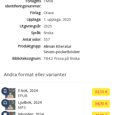
Förlagets
1MV8
identifieringsnummer:
Förlag:
Otava
Upplaga:
1. upplaga, 2025
Utgivningsår:
2025
Språk:
finska
Antal sidor:
557
Produktgrupp:
Allmän litteratur
Seven-pocketböcker
Bibliotekssignum:
T84.2 Prosa på finska
Andra format eller varianter
E-bok, 2024
33,10 €
EPUB
Ljudbok, 2024
34,70 €
MP3
Inbunden, 2024