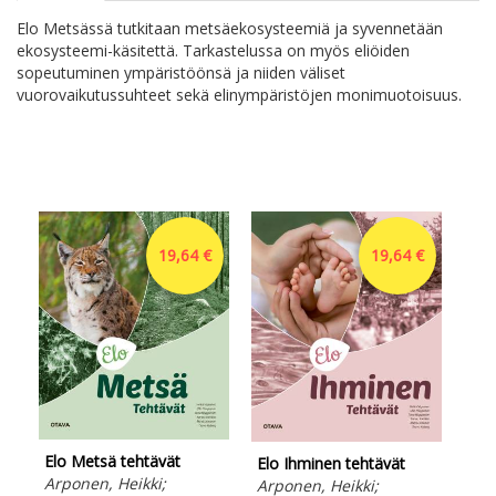
Elo Metsässä tutkitaan metsäekosysteemiä ja syvennetään
ekosysteemi-käsitettä. Tarkastelussa on myös eliöiden
sopeutuminen ympäristöönsä ja niiden väliset
vuorovaikutussuhteet sekä elinympäristöjen monimuotoisuus.
19,64 €
19,64 €
Elo Metsä tehtävät
Elo Ihminen tehtävät
Elo
Arponen, Heikki;
Arponen, Heikki;
Arp