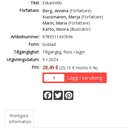
Titel:
Eskariretki
Författare:
Berg, Anniina
(Författare)
Kuosmanen, Merja
(Författare)
Marin, Maria
(Författare)
Katto, Noora
(Illustratör)
Artikelnummer:
9789511447696
Form:
lösblad
Tillgänglighet:
Tillgänglig, finns i lager
Utgivningsdatum:
9.1.2024
Pris:
28,49 €
(25,10 € moms 0 %)
Lägg i varukorg
Facebook
Twitter
Pinterest
Ytterligare
information