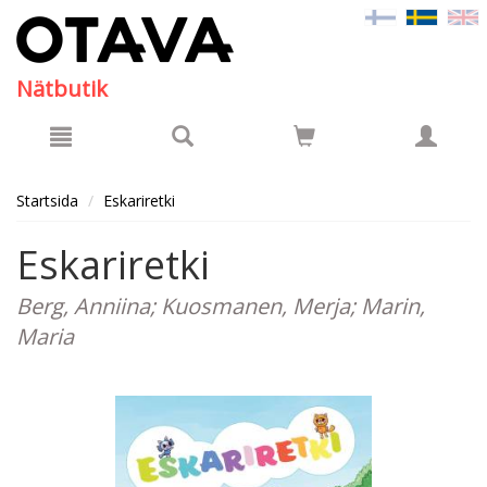
Hyppää pääsisältöön
Nätbutik
Startsida
Eskariretki
Eskariretki
Berg, Anniina; Kuosmanen, Merja; Marin,
Maria