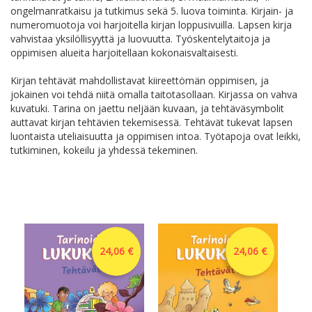
ongelmanratkaisu ja tutkimus sekä 5. luova toiminta. Kirjain- ja
numeromuotoja voi harjoitella kirjan loppusivuilla. Lapsen kirja
vahvistaa yksilöllisyyttä ja luovuutta. Työskentelytaitoja ja
oppimisen alueita harjoitellaan kokonaisvaltaisesti.
Kirjan tehtävät mahdollistavat kiireettömän oppimisen, ja
jokainen voi tehdä niitä omalla taitotasollaan. Kirjassa on vahva
kuvatuki. Tarina on jaettu neljään kuvaan, ja tehtäväsymbolit
auttavat kirjan tehtävien tekemisessä. Tehtävät tukevat lapsen
luontaista uteliaisuutta ja oppimisen intoa. Työtapoja ovat leikki,
tutkiminen, kokeilu ja yhdessä tekeminen.
24,06 €
24,06 €