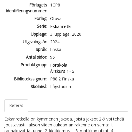
Förlagets
1CP8
identifieringsnummer:
Förlag:
Otava
Serie:
Eskariretki
Upplaga:
3. upplaga, 2026
Utgivningsår:
2024
Språk:
finska
Antal sidor:
96
Produktgrupp:
Förskola
Årskurs 1–6
Bibliotekssignum:
P88.2 Finska
Skolnivå:
Lågstadium
Referat
Eskariretkellä on kymmenen jaksoa, joista jaksot 2-9 voi tehdä
joustavasti. Jakson viiden aukeaman rakenne on sama: 1.
tarinakuvat ja tunne, 2. kielikiemurat, 3. matikkamutkat, 4.