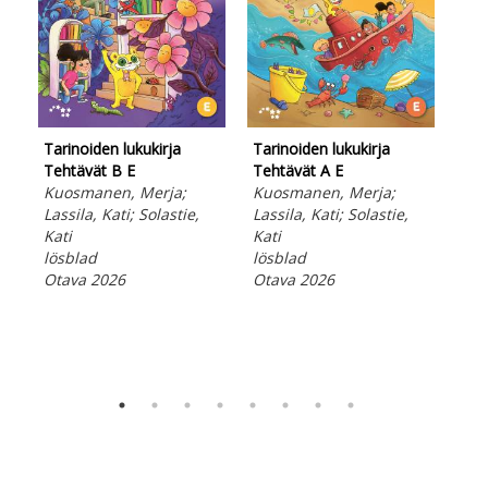
Tarinoiden lukukirja
Tarinoiden lukukirja
Tar
Tehtävät B E
Tehtävät A E
Teh
Kuosmanen, Merja;
Kuosmanen, Merja;
Kuo
Lassila, Kati; Solastie,
Lassila, Kati; Solastie,
Lass
Kati
Kati
Kat
lösblad
lösblad
lös
Otava 2026
Otava 2026
Ota