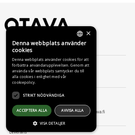
×
Denna webbplats använder
FINNISH
Kontakta oss
cookies
SWEDISH
Denna webbplats använder cookies för att
Förlagsaktiebolaget Otava
förbättra användarupplevelsen. Genom att
ENGLISH
Nylandsgatan 10
använda vår webbplats samtycker du till
00120 Helsingfors
alla cookies i enlighet med vår
Kundtjänst
cookiepolicy.
Måndag till fredag kl. 9–16
STRIKT NÖDVÄNDIGA
tfn 09 156 6800
(lna/msa, också för kötiden)
ACCEPTERA ALLA
AVVISA ALLA
kundtjanst@otava.fi eller asiakaspalvelu@otava.fi
Information
VISA DETALJER
Leverans