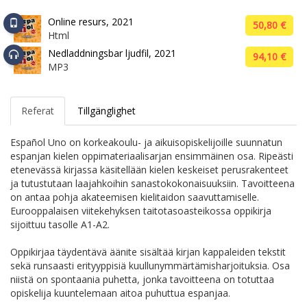
Online resurs, 2021
50,80 €
Html
Nedladdningsbar ljudfil, 2021
94,10 €
MP3
Referat
Tillgänglighet
Español Uno on korkeakoulu- ja aikuisopiskelijoille suunnatun
espanjan kielen oppimateriaalisarjan ensimmäinen osa. Ripeästi
etenevässä kirjassa käsitellään kielen keskeiset perusrakenteet
ja tutustutaan laajahkoihin sanastokokonaisuuksiin. Tavoitteena
on antaa pohja akateemisen kielitaidon saavuttamiselle.
Eurooppalaisen viitekehyksen taitotasoasteikossa oppikirja
sijoittuu tasolle A1-A2.
Oppikirjaa täydentävä äänite sisältää kirjan kappaleiden tekstit
sekä runsaasti erityyppisiä kuullunymmärtämisharjoituksia. Osa
niistä on spontaania puhetta, jonka tavoitteena on totuttaa
opiskelija kuuntelemaan aitoa puhuttua espanjaa.