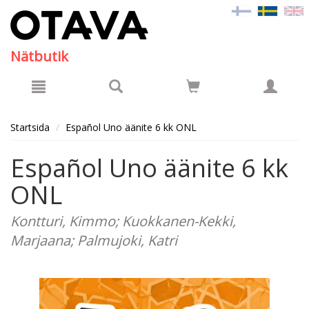
Hyppää pääsisältöön
Nätbutik
Startsida
Español Uno äänite 6 kk ONL
Español Uno äänite 6 kk
ONL
Kontturi, Kimmo; Kuokkanen-Kekki,
Marjaana; Palmujoki, Katri