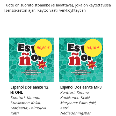
Tuote on suoratoistoäänite (ei ladattava), joka on käytettävissä
lisenssikeston ajan. Käyttö vaatii verkkoyhteyden.
50,80 €
94,10 €
Español Dos äänite 12
Español Dos äänite MP3
kk ONL
Kontturi, Kimmo;
Kontturi, Kimmo;
Kuokkanen-Kekki,
Kuokkanen-Kekki,
Marjaana; Palmujoki,
Esp
Marjaana; Palmujoki,
Katri
opa
Katri
Nedladdningsbar