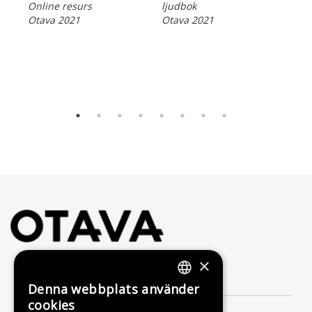
Esp
Online resurs
ljudbok
Kon
Otava 2021
Otava 2021
Kuo
Mar
Kat
E-b
Ota
×
Kontakta oss
Denna webbplats använder
FINNISH
cookies
Förlagsaktiebolaget Otava