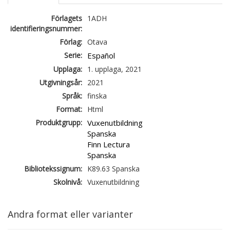
Förlagets
1ADH
identifieringsnummer:
Förlag:
Otava
Serie:
Español
Upplaga:
1. upplaga, 2021
Utgivningsår:
2021
Språk:
finska
Format:
Html
Produktgrupp:
Vuxenutbildning
Spanska
Finn Lectura
Spanska
Bibliotekssignum:
K89.63 Spanska
Skolnivå:
Vuxenutbildning
Andra format eller varianter