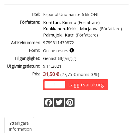
Titel:
Español Uno äänite 6 kk ONL
Författare:
Kontturi, Kimmo
(Författare)
Kuokkanen-Kekki, Marjaana
(Författare)
Palmujoki, Katri
(Författare)
Artikelnummer:
9789511430872
Form:
Online resurs
Tillgänglighet:
Genast tillgänglig
Utgivningsdatum:
9.11.2021
Pris:
31,50 €
(27,75 € moms 0 %)
Lägg i varukorg
Facebook
Twitter
Pinterest
Ytterligare
information