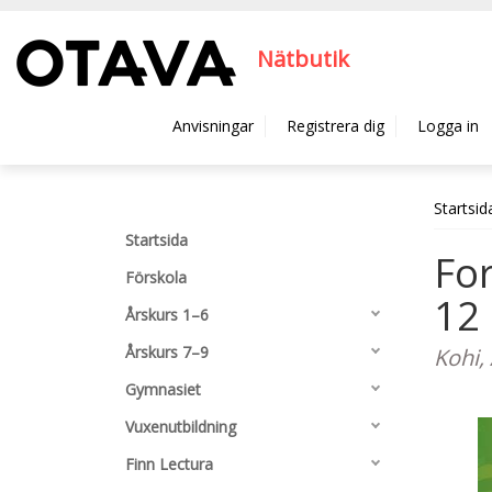
Hyppää pääsisältöön
Nätbutik
Anvisningar
Registrera dig
Logga in
Startsid
Startsida
For
Förskola
12 
Årskurs 1–6
Årskurs 7–9
Kohi,
Gymnasiet
Vuxenutbildning
Finn Lectura