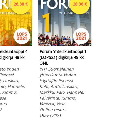
28,38 €
28,38 €
eiskuntaoppi 4
Forum Yhteiskuntaoppi 1
Forum Historia 
igikirja 48 kk
(LOPS21) digikirja 48 kk
(LOPS21) digikirj
ONL
ONL
ieto Yhden
YH1 Suomalainen
Yhden käyttäjän 
lisenssi
yhteiskunta Yhden
Kohi, Antti; Lius
; Liuskari,
käyttäjän lisenssi
Markku; Palo, H
alo, Hannele;
Kohi, Antti; Liuskari,
Vihervä, Vesa
a, Kimmo;
Markku; Palo, Hannele;
Online resurs
esa
Päivärinta, Kimmo;
Otava 2023
surs
Vihervä, Vesa
2
Online resurs
Otava 2021