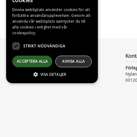
cookies
SWEDISH
Denna webbplats använder cookies för att
förbättra användarupplevelsen. Genom att
ENGLISH
använda vår webbplats samtycker du till
alla cookies i enlighet med vår
cookiepolicy.
STRIKT NÖDVÄNDIGA
Kont
ACCEPTERA ALLA
AVVISA ALLA
Förla
Nylan
VISA DETALJER
00120
strikt nödvändiga
Strikt nödvändiga kakor tillåter
kärnwebbplatsfunktioner som
användarinloggning och kontohantering.
Webbplatsen kan inte användas ordentligt
utan strikt nödvändiga cookies.
Leverantör /