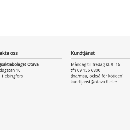
akta oss
Kundtjänst
gsaktiebolaget Otava
Måndag till fredag kl. 9–16
dsgatan 10
tfn 09 156 6800
 Helsingfors
(lna/msa, också för kötiden)
kundtjanst@otava.fi eller
asiakaspalvelu@otava.fi