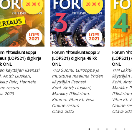
28,38 €
28,38 €
um Yhteiskuntaoppi
Forum Yhteiskuntaoppi 3
Forum Yht
aus (LOPS21) digikirja
(LOPS21) digikirja 48 kk
(LOPS21) d
kk ONL
ONL
ONL
n käyttäjän lisenssi
YH3 Suomi, Eurooppa ja
YH4 Lakit
, Antti; Liuskari,
muuttuva maailma Yhden
käyttäjän 
kku; Palo, Hannele
käyttäjän lisenssi
Kohi, Antti
ne resurs
Kohi, Antti; Liuskari,
Markku; P
va 2023
Markku; Päivärinta,
Päivärint
Kimmo; Vihervä, Vesa
Vihervä, V
Online resurs
Online re
Otava 2022
Otava 202