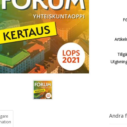
Fö
Artike
Tillg
Utgivnin
Andra f
igare
mation