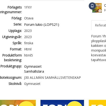
O
Förlagets
1FXY
H
ieringsnummer:
Förlag:
Otava
Serie:
Forum lukio (LOPS21)
Refera
Upplaga:
2023
Forum Yht
Utgivningsår:
2023
ylioppila
Språk:
finska
kaikkien o
Format:
Html
monipuoli
koevastau
Produktform
html5
tapahtuva
beskrivning:
Produktgrupp:
Gymnasiet
Samhällslära
liotekssignum:
J30 ALLMÄN SAMHÄLLSVETENSKAP
Skolnivå:
Gymnasiet