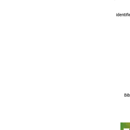
identif
Bib