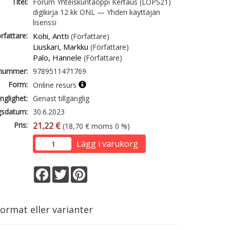
Titel:
Forum Yhteiskuntaoppi Kertaus (LOPS21)
digikirja 12 kk ONL — Yhden käyttäjän
lisenssi
rfattare:
Kohi, Antti
(Författare)
Liuskari, Markku
(Författare)
Palo, Hannele
(Författare)
lnummer:
9789511471769
Form:
Online resurs
änglighet:
Genast tillgänglig
gsdatum:
30.6.2023
Pris:
21,22 €
(18,70 € moms 0 %)
Lägg i varukorg
Facebook
Twitter
Pinterest
ormat eller varianter