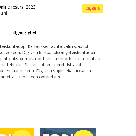
nline resurs, 2023
28,38 €
tml
t
Tillgänglighet
eiskuntaoppi Kertauksen avulla valmistaudut
skokeeseen. Digikirja kertaa lukion yhteiskuntaopin
pintojaksojen sisällöt tiiviissä muodossa ja sisältää
sia tehtäviä. Selkeät ohjeet perehdyttävät
ksen laatimiseen. Digikirja sopii sekä luokassa
an että itsenäiseen opiskeluun.