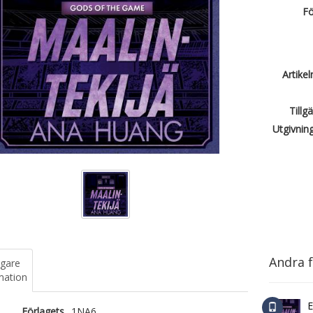
Fö
Artike
Tillg
Utgivnin
Andra f
igare
mation
E
Förlagets
1NA6