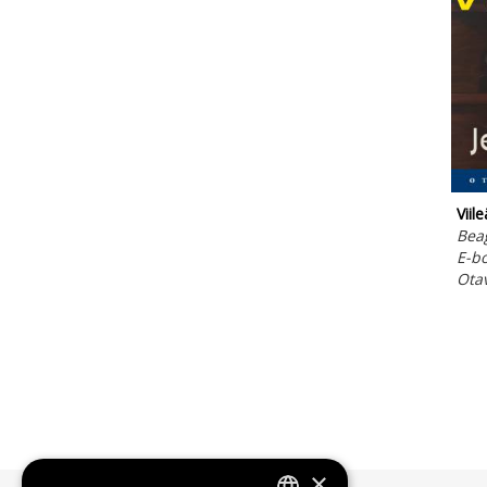
Viil
Beag
E-b
Ota
×