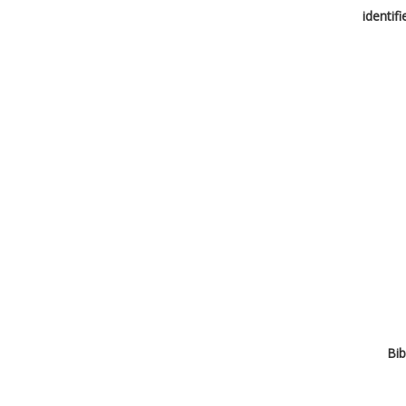
identif
Bib