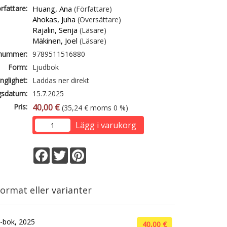
rfattare:
Huang, Ana
(Författare)
Ahokas, Juha
(Översättare)
Rajalin, Senja
(Läsare)
Mäkinen, Joel
(Läsare)
lnummer:
9789511516880
Form:
Ljudbok
änglighet:
Laddas ner direkt
gsdatum:
15.7.2025
Pris:
40,00 €
(35,24 € moms 0 %)
Lägg i varukorg
Facebook
Twitter
Pinterest
ormat eller varianter
-bok, 2025
40,00 €