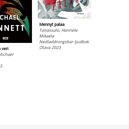
Mennyt palaa
Laulu joka soi y
Taivassalo, Hannele
Santopolo, Jill
Mikaela
Nedladdningsba
Nedladdningsbar ljudbok
Otava 2022
Otava 2023
 veri
Michael
3