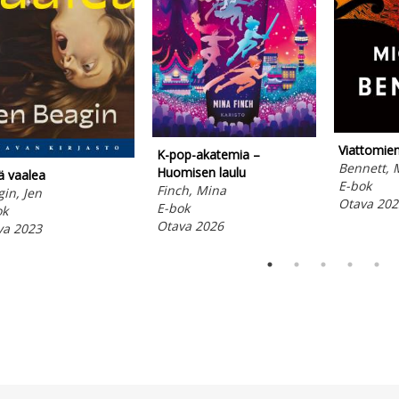
Viattomien
K-pop-akatemia –
Bennett, 
Huomisen laulu
eä vaalea
E-bok
Finch, Mina
in, Jen
Otava 202
E-bok
ok
Otava 2026
va 2023