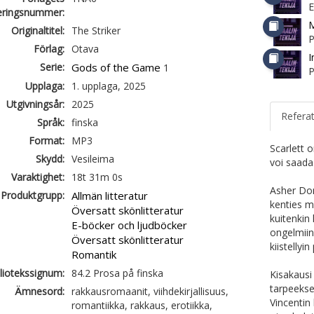
ieringsnummer:
M
Originaltitel:
The Striker
P
Förlag:
Otava
I
Serie:
Gods of the Game
1
P
Upplaga:
1. upplaga, 2025
Utgivningsår:
2025
Refera
Språk:
finska
Format:
MP3
Scarlett 
Skydd:
Vesileima
voi saada
Varaktighet:
18t 31m 0s
Asher Don
Produktgrupp:
Allmän litteratur
kenties m
Översatt skönlitteratur
kuitenkin
E-böcker och ljudböcker
ongelmiin
Översatt skönlitteratur
kiistellyi
Romantik
liotekssignum:
84.2 Prosa på finska
Kisakausi
tarpeekse
Ämnesord:
rakkausromaanit, viihdekirjallisuus,
Vincentin
romantiikka, rakkaus, erotiikka,