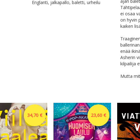
ajan bale
Englanti, jalkapallo, baletti, urheilu
Tähtipela
ei osaa v
on hyvin 
kaiken lis
Traaginen
ballerina
enää ikinä
Asherin v
kilpailija
Mutta mit
34,70 €
23,60 €