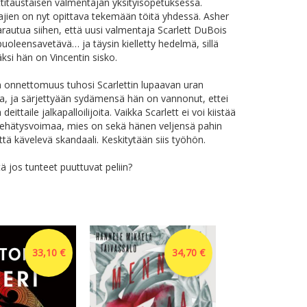
ttitaustaisen valmentajan yksityisopetuksessa.
ajien on nyt opittava tekemään töitä yhdessä. Asher
arautua siihen, että uusi valmentaja Scarlett DuBois
puoleensavetävä… ja täysin kielletty hedelmä, sillä
äksi hän on Vincentin sisko.
 onnettomuus tuhosi Scarlettin lupaavan uran
na, ja särjettyään sydämensä hän on vannonut, ettei
 deittaile jalkapalloilijoita. Vaikka Scarlett ei voi kiistää
iehätysvoimaa, mies on sekä hänen veljensä pahin
 että kävelevä skandaali. Keskitytään siis työhön.
ä jos tunteet puuttuvat peliin?
33,10 €
34,70 €