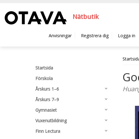
Hyppää pääsisältöön
Nätbutik
Anvisningar
Registrera dig
Logga in
Startsid
Startsida
God
Förskola
Huang
Årskurs 1–6
Årskurs 7–9
Gymnasiet
Vuxenutbildning
Finn Lectura