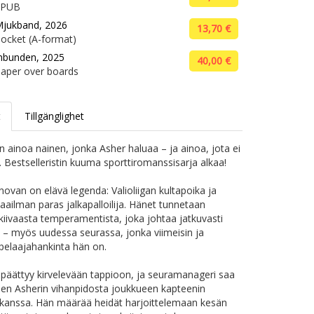
EPUB
jukband, 2026
13,70 €
ocket (A-format)
nbunden, 2025
40,00 €
aper over boards
t
Tillgänglighet
on ainoa nainen, jonka Asher haluaa – ja ainoa, jota ei
. Bestselleristin kuuma sporttiromanssisarja alkaa!
ovan on elävä legenda: Valioliigan kultapoika ja
aailman paras jalkapalloilija. Hänet tunnetaan
 kiivaasta temperamentista, joka johtaa jatkuvasti
 – myös uudessa seurassa, jonka viimeisin ja
n pelaajahankinta hän on.
 päättyy kirvelevään tappioon, ja seuramanageri saa
en Asherin vihanpidosta joukkueen kapteenin
 kanssa. Hän määrää heidät harjoittelemaan kesän