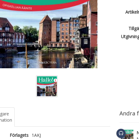
Artike
Tillg
Utgivnin
Andra f
igare
mation
N
Förlagets
1AKJ