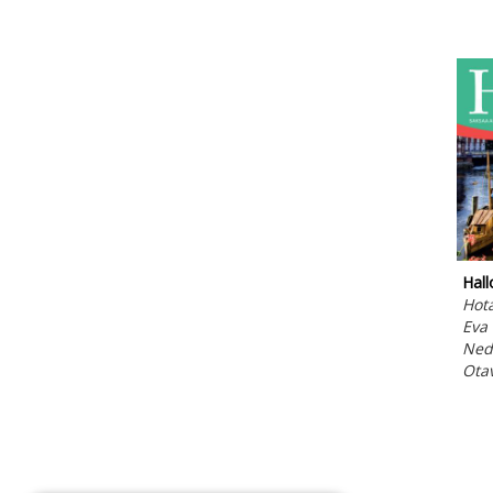
Hall
Hot
Eva
Ned
Ota