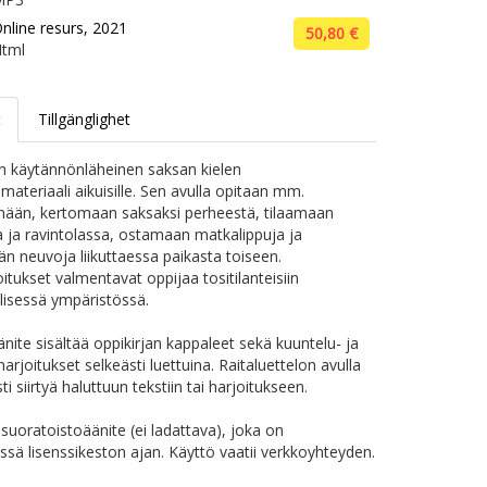
nline resurs, 2021
50,80 €
tml
t
Tillgänglighet
on käytännönläheinen saksan kielen
materiaali aikuisille. Sen avulla opitaan mm.
mään, kertomaan saksaksi perheestä, tilaamaan
a ja ravintolassa, ostamaan matkalippuja ja
n neuvoja liikuttaessa paikasta toiseen.
itukset valmentavat oppijaa tositilanteisiin
lisessä ympäristössä.
änite sisältää oppikirjan kappaleet sekä kuuntelu- ja
rjoitukset selkeästi luettuina. Raitaluettelon avulla
ti siirtyä haluttuun tekstiin tai harjoitukseen.
suoratoistoäänite (ei ladattava), joka on
issä lisenssikeston ajan. Käyttö vaatii verkkoyhteyden.