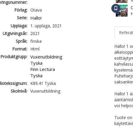
ieringsnummer:
O
Förlag:
Otava
H
Serie:
Hallo!
Upplaga:
1. upplaga, 2021
Refera
Utgivningsår:
2021
Språk:
finska
Hallo! 1 
Format:
Html
alkeisoppi
Produktgrupp:
Vuxenutbildning
esittäyty
Tyska
kahvilass
Finn Lectura
kyselemää
Tyska
Puheharjo
saksankie
liotekssignum:
K89.41 Tyska
Skolnivå:
Vuxenutbildning
Hallo! 1 ä
ääntämisha
voi helpos
Tuote on 
käytettäv