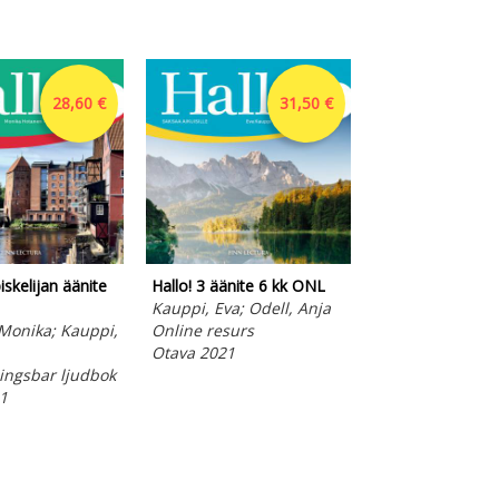
28,60 €
31,50 €
iskelijan äänite
Hallo! 3 äänite 6 kk ONL
Hallo! 3 äänite 
Kauppi, Eva; Odell, Anja
Kauppi, Eva; Ode
Monika; Kauppi,
Online resurs
Online resurs
Otava 2021
Otava 2021
ngsbar ljudbok
1