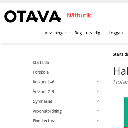
Hyppää pääsisältöön
Nätbutik
Anvisningar
Registrera dig
Logga in
Startsid
Startsida
Hal
Förskola
Hotan
Årskurs 1–6
Årskurs 7–9
Gymnasiet
Vuxenutbildning
Finn Lectura