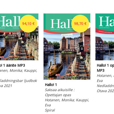
94,10 €
98,70 €
o! 1 äänite MP3
Hallo! 1 op
anen, Monika; Kauppi,
MP3
Hotanen, 
laddningsbar ljudbok
Eva
Hallo! 1
va 2021
Nedladdni
Saksaa aikuisille :
Otava 202
Opettajan opas
Hotanen, Monika; Kauppi,
Eva
Spiral