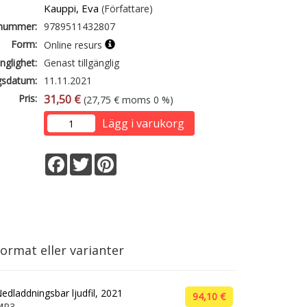
Kauppi, Eva
(Författare)
lnummer:
9789511432807
Form:
Online resurs
änglighet:
Genast tillgänglig
gsdatum:
11.11.2021
Pris:
31,50 €
(27,75 € moms 0 %)
Lägg i varukorg
Facebook
Twitter
Pinterest
ormat eller varianter
edladdningsbar ljudfil, 2021
94,10 €
MP3