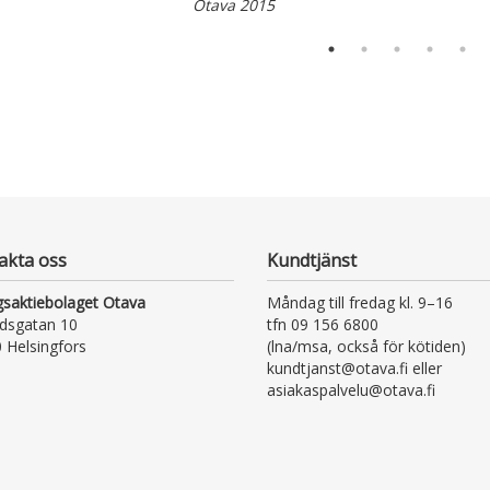
Otava 2015
akta oss
Kundtjänst
gsaktiebolaget Otava
Måndag till fredag kl. 9–16
dsgatan 10
tfn 09 156 6800
 Helsingfors
(lna/msa, också för kötiden)
kundtjanst@otava.fi eller
asiakaspalvelu@otava.fi