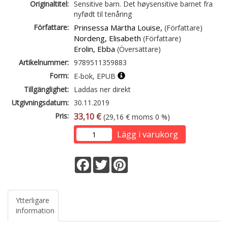
Originaltitel:
Sensitive barn. Det høysensitive barnet fra
nyfødt til tenåring
Författare:
Prinsessa Märtha Louise,
(Författare)
Nordeng, Elisabeth
(Författare)
Erolin, Ebba
(Översättare)
Artikelnummer:
9789511359883
Form:
E-bok, EPUB
Tillgänglighet:
Laddas ner direkt
Utgivningsdatum:
30.11.2019
Pris:
33,10 €
(29,16 € moms 0 %)
Lägg i varukorg
Facebook
Twitter
Pinterest
Ytterligare
information