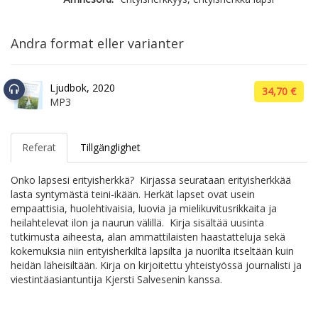
Andra format eller varianter
Ljudbok, 2020
34,70 €
MP3
Referat
Tillgänglighet
Onko lapsesi erityisherkkä? Kirjassa seurataan erityisherkkää
lasta syntymästä teini-ikään. Herkät lapset ovat usein
empaattisia, huolehtivaisia, luovia ja mielikuvitusrikkaita ja
heilahtelevat ilon ja naurun välillä. Kirja sisältää uusinta
tutkimusta aiheesta, alan ammattilaisten haastatteluja sekä
kokemuksia niin erityisherkiltä lapsilta ja nuorilta itseltään kuin
heidän läheisiltään. Kirja on kirjoitettu yhteistyössä journalisti ja
viestintäasiantuntija Kjersti Salvesenin kanssa.