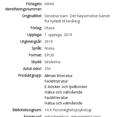
Förlagets
0WK6
identifieringsnummer:
Originaltitel:
Sensitive barn. Det høysensitive barnet
fra nyfødt til tenåring
Förlag:
Otava
Upplaga:
1. upplaga, 2019
Utgivningsår:
2019
Språk:
finska
Format:
EPUB
Skydd:
Vesileima
Antal sidor:
250
Produktgrupp:
Allmän litteratur
Facklitteratur
E-böcker och ljudböcker
Hälsa och välmående
Facklitteratur
Hälsa och välmående
Bibliotekssignum:
14.4 Personlighetspsykologi
Ämnesord:
erityisherkkyys, erityisherkkä lapsi