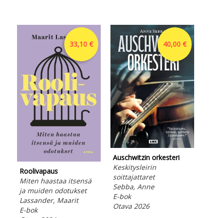
33,10 €
40,00 €
Hel
Rum
mui
McB
Ned
Auschwitzin orkesteri
lju
Keskitysleirin
Roolivapaus
Ota
soittajattaret
Miten haastaa itsensä
Sebba, Anne
ja muiden odotukset
E-bok
Lassander, Maarit
Otava 2026
E-bok