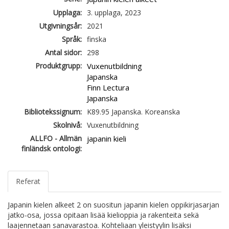
Upplaga:
3. upplaga, 2023
Utgivningsår:
2021
Språk:
finska
Antal sidor:
298
Produktgrupp:
Vuxenutbildning
Japanska
Finn Lectura
Japanska
Bibliotekssignum:
K89.95 Japanska. Koreanska
Skolnivå:
Vuxenutbildning
ALLFO - Allmän
japanin kieli
finländsk ontologi:
Referat
Japanin kielen alkeet 2 on suositun japanin kielen oppikirjasarjan
jatko-osa, jossa opitaan lisää kielioppia ja rakenteita sekä
laajennetaan sanavarastoa. Kohteliaan yleistyylin lisäksi