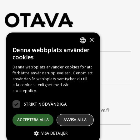
×
Kontakta oss
Denna webbplats använder
FINNISH
cookies
Förlagsaktiebolaget Otava
SWEDISH
Nylandsgatan 10
Denna webbplats använder cookies för att
00120 Helsingfors
förbättra användarupplevelsen. Genom att
ENGLISH
Kundtjänst
använda vår webbplats samtycker du till
alla cookies i enlighet med vår
Måndag till fredag kl. 9–16
cookiepolicy.
tfn 09 156 6800
(lna/msa, också för kötiden)
STRIKT NÖDVÄNDIGA
kundtjanst@otava.fi eller asiakaspalvelu@otava.fi
Information
ACCEPTERA ALLA
AVVISA ALLA
Leverans
VISA DETALJER
Instruktioner