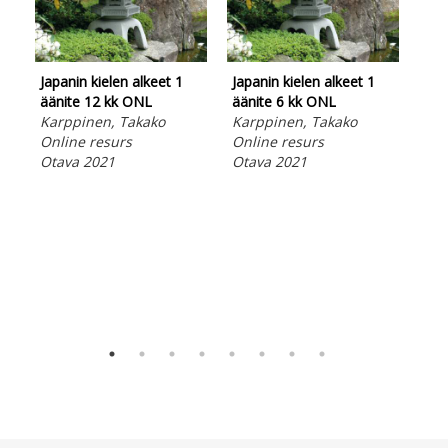
Japanin kielen alkeet 1
Japanin kielen alkeet 1
Hir
äänite 12 kk ONL
äänite 6 kk ONL
opi
Karppinen, Takako
Karppinen, Takako
Opa
Online resurs
Online resurs
tav
Otava 2021
Otava 2021
ma
Ara
Ned
lju
Ota