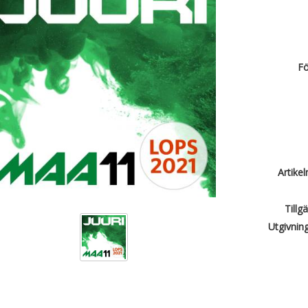
Fö
Artike
Tillg
Utgivnin