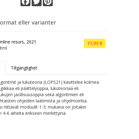
ormat eller varianter
nline resurs, 2021
17,93 €
tml
t
Tillgänglighet
Algoritmit ja lukuteoria (LOPS21) käsittelee kolmea
ogiikkaa eli päättelyoppia, lukuteoriaa eli
ukujen jaollisuusoppia sekä algoritmien eli
htaisten ohjeiden laatimista ja ohjelmointia.
si riittävät moduulit 1-3; mukana on joitakin
 4-6 aiheita erikseen merkittyinä.