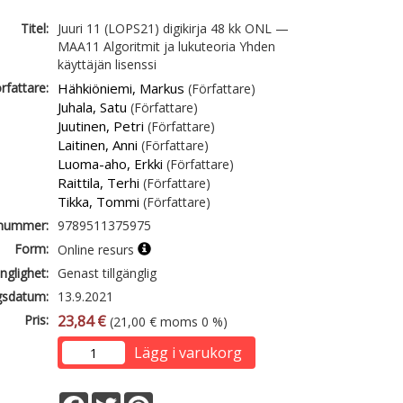
Titel:
Juuri 11 (LOPS21) digikirja 48 kk ONL —
MAA11 Algoritmit ja lukuteoria Yhden
käyttäjän lisenssi
rfattare:
Hähkiöniemi, Markus
(Författare)
Juhala, Satu
(Författare)
Juutinen, Petri
(Författare)
Laitinen, Anni
(Författare)
Luoma-aho, Erkki
(Författare)
Raittila, Terhi
(Författare)
Tikka, Tommi
(Författare)
lnummer:
9789511375975
Form:
Online resurs
änglighet:
Genast tillgänglig
gsdatum:
13.9.2021
Pris:
23,84 €
(21,00 € moms 0 %)
Lägg i varukorg
Facebook
Twitter
Pinterest