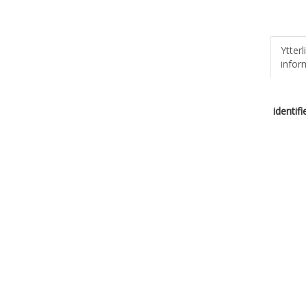
Ytterl
infor
identif