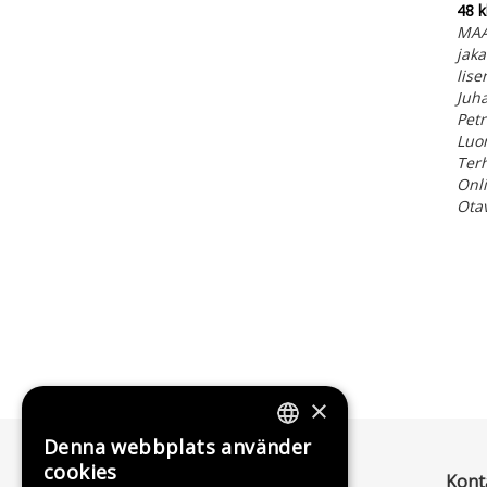
48 
MAA1
jak
lise
Juha
Petr
Luom
Terh
Onli
Ota
×
Denna webbplats använder
FINNISH
cookies
Kont