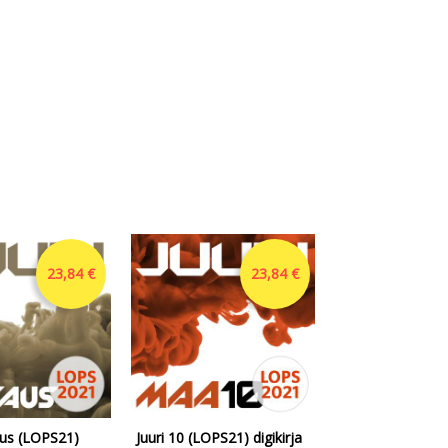
23,84 €
23,84 €
aus (LOPS21)
Juuri 10 (LOPS21) digikirja
Juuri 7 (LOPS21) 