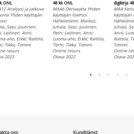
kk ONL
48 kk ONL
digikirja 
2 Analyysi ja jatkuva
MAA6 Derivaatta Yhden
MAA Kert
auma Yhden käyttäjän
käyttäjän lisenssi
käyttäjän 
nssi
Hähkiöniemi, Markus;
Hähkiönie
la, Satu; Juutinen,
Juhala, Satu; Juutinen,
Juhala, Sa
i; Laitinen, Anni;
Petri; Laitinen, Anni;
Anni; Luo
a-aho, Erkki; Raittila,
Luoma-aho, Erkki; Raittila,
Raittila, T
i; Tikka, Tommi
Terhi; Tikka, Tommi
Tommi
ne resurs
Online resurs
Online re
va 2023
Otava 2022
Otava 202
akta oss
Kundtjänst