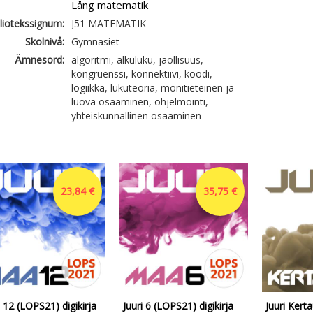
Lång matematik
liotekssignum:
J51 MATEMATIK
Skolnivå:
Gymnasiet
Ämnesord:
algoritmi, alkuluku, jaollisuus,
kongruenssi, konnektiivi, koodi,
logiikka, lukuteoria, monitieteinen ja
luova osaaminen, ohjelmointi,
yhteiskunnallinen osaaminen
23,84 €
35,75 €
i 12 (LOPS21) digikirja
Juuri 6 (LOPS21) digikirja
Juuri Kert