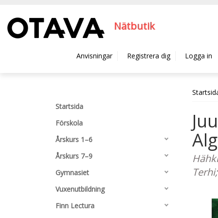
Hyppää pääsisältöön
Nätbutik
Anvisningar
Registrera dig
Logga in
Startsid
Startsida
Juu
Förskola
Alg
Årskurs 1–6
Årskurs 7–9
Hähkiö
Terhi
Gymnasiet
Vuxenutbildning
Finn Lectura