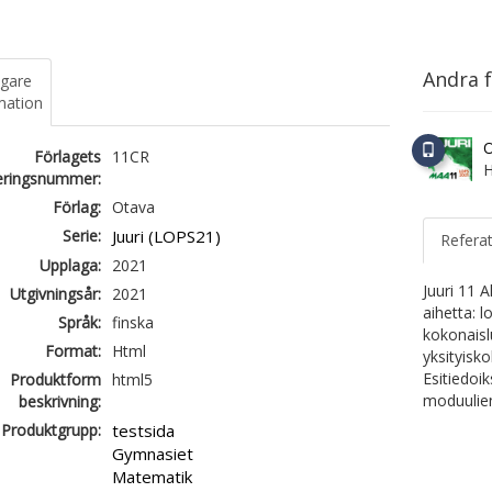
Andra f
igare
mation
O
Förlagets
11CR
H
ieringsnummer:
Förlag:
Otava
Serie:
Juuri (LOPS21)
Refera
Upplaga:
2021
Juuri 11 
Utgivningsår:
2021
aihetta: l
Språk:
finska
kokonaisl
Format:
Html
yksityisko
Esitiedoik
Produktform
html5
moduulien
beskrivning:
Produktgrupp:
testsida
Gymnasiet
Matematik