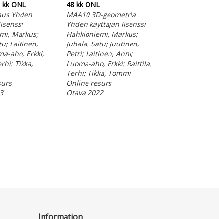
48 kk ONL
48 kk ONL
48 kk ONL
aus Yhden
MAA10 3D-geometria
MAA7 Integraali
lisenssi
Yhden käyttäjän lisenssi
Yhden käyttäjän 
mi, Markus;
Hähkiöniemi, Markus;
Hähkiöniemi, M
tu; Laitinen,
Juhala, Satu; Juutinen,
Juhala, Satu; Lai
ma-aho, Erkki;
Petri; Laitinen, Anni;
Anni; Luoma-aho
erhi; Tikka,
Luoma-aho, Erkki; Raittila,
Raittila, Terhi; T
Terhi; Tikka, Tommi
Tommi
surs
Online resurs
Online resurs
3
Otava 2022
Otava 2022
Information