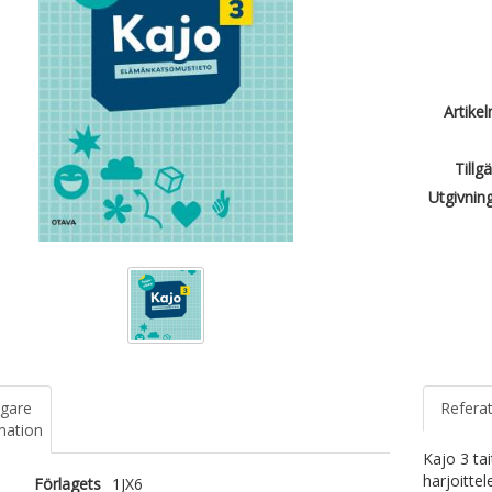
Artike
Tillg
Utgivnin
igare
Refera
mation
Kajo 3 ta
harjoitte
Förlagets
1JX6