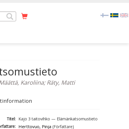
atsomustieto
äättä, Karoliina; Räty, Matti
tinformation
Titel:
Kajo 3 taitovihko — Elämänkatsomustieto
rfattare:
Herttovuo, Pinja
(Författare)