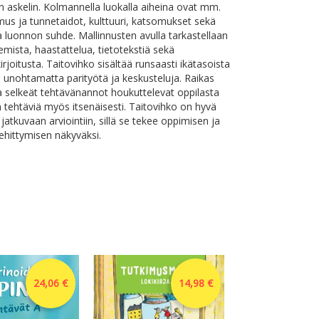
nin askelin. Kolmannella luokalla aiheina ovat mm.
mus ja tunnetaidot, kulttuuri, katsomukset sekä
a luonnon suhde. Mallinnusten avulla tarkastellaan
emista, haastattelua, tietotekstiä sekä
irjoitusta. Taitovihko sisältää runsaasti ikätasoista
 unohtamatta parityötä ja keskusteluja. Raikas
a selkeät tehtävänannot houkuttelevat oppilasta
tehtäviä myös itsenäisesti. Taitovihko on hyvä
jatkuvaan arviointiin, sillä se tekee oppimisen ja
kehittymisen näkyväksi.
24,06 €
14,98 €