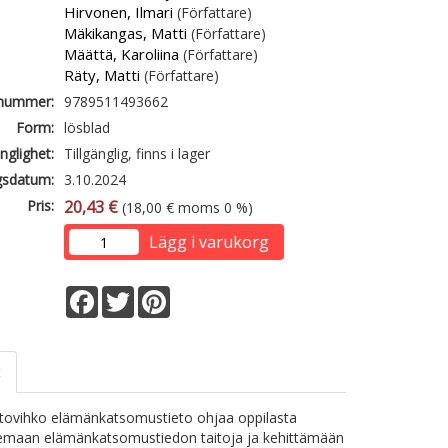
Hirvonen, Ilmari
(Författare)
Mäkikangas, Matti
(Författare)
Määttä, Karoliina
(Författare)
Räty, Matti
(Författare)
lnummer:
9789511493662
Form:
lösblad
änglighet:
Tillgänglig, finns i lager
gsdatum:
3.10.2024
Pris:
20,43 €
(18,00 € moms 0 %)
Lägg i varukorg
Facebook
Twitter
Pinterest
t
itovihko elämänkatsomustieto ohjaa oppilasta
lemaan elämänkatsomustiedon taitoja ja kehittämään