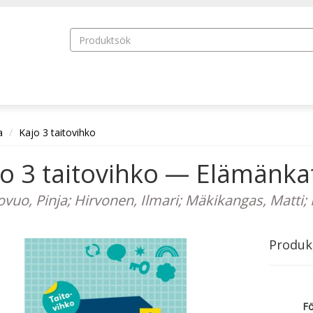
a
Kajo 3 taitovihko
jo 3 taitovihko — Elämänk
ovuo, Pinja; Hirvonen, Ilmari; Mäkikangas, Matti; M
Produk
Fö