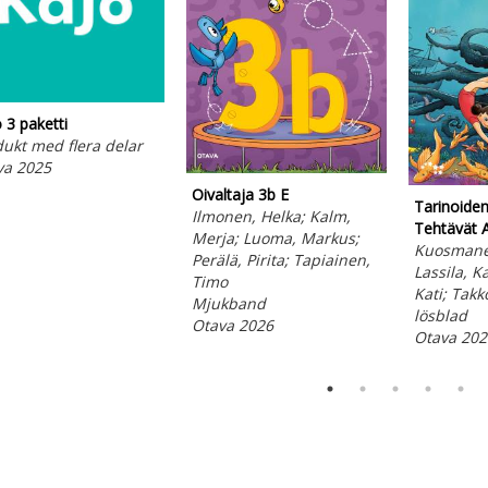
 3 paketti
ukt med flera delar
va 2025
Oivaltaja 3b E
Tarinoide
Ilmonen, Helka; Kalm,
Tehtävät 
Merja; Luoma, Markus;
Kuosmane
Perälä, Pirita; Tapiainen,
Lassila, Ka
Timo
Kati; Takko
Mjukband
lösblad
Otava 2026
Otava 202