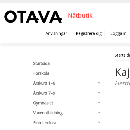
Hyppää pääsisältöön
Nätbutik
Anvisningar
Registrera dig
Logga in
Startsid
Startsida
Ka
Förskola
Hertt
Årskurs 1–6
Årskurs 7–9
Gymnasiet
Vuxenutbildning
Finn Lectura