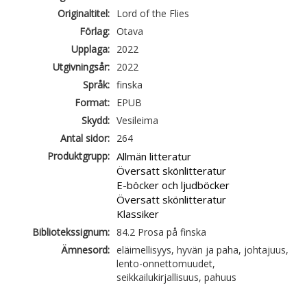
Originaltitel:
Lord of the Flies
Förlag:
Otava
Upplaga:
2022
Utgivningsår:
2022
Språk:
finska
Format:
EPUB
Skydd:
Vesileima
Antal sidor:
264
Produktgrupp:
Allmän litteratur
Översatt skönlitteratur
E-böcker och ljudböcker
Översatt skönlitteratur
Klassiker
Bibliotekssignum:
84.2 Prosa på finska
Ämnesord:
eläimellisyys, hyvän ja paha, johtajuus,
lento-onnettomuudet,
seikkailukirjallisuus, pahuus