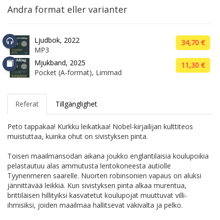
Andra format eller varianter
Ljudbok, 2022
34,70 €
MP3
Mjukband, 2025
11,30 €
Pocket (A-format), Limmad
Referat
Tillgänglighet
Peto tappakaa! Kurkku leikatkaa! Nobel-kirjailijan kulttiteos
muistuttaa, kuinka ohut on sivistyksen pinta.
Toisen maailmansodan aikana joukko englantilaisia koulupoikia
pelastautuu alas ammutusta lentokoneesta autiolle
Tyynenmeren saarelle. Nuorten robinsonien vapaus on aluksi
jännittävää leikkiä. Kun sivistyksen pinta alkaa murentua,
brittiläisen hillityiksi kasvatetut koulupojat muuttuvat villi-
ihmisiksi, joiden maailmaa hallitsevat väkivalta ja pelko.