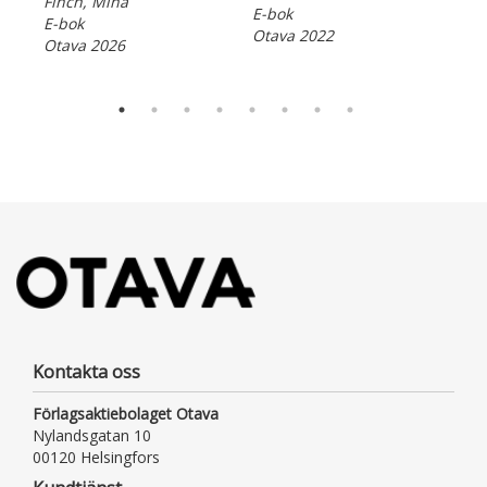
Finch, Mina
E-b
E-bok
E-bok
Ota
Otava 2022
Otava 2026
Kontakta oss
Förlagsaktiebolaget Otava
Nylandsgatan 10
00120 Helsingfors