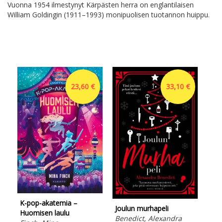
Vuonna 1954 ilmestynyt Kärpästen herra on englantilaisen
William Goldingin (1911–1993) monipuolisen tuotannon huippu.
23,60 €
33,10 €
K-pop-akatemia –
Raj
Joulun murhapeli
Huomisen laulu
Jac
Benedict, Alexandra