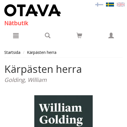
Hyppää pääsisältöön
Nätbutik
Startsida
Kärpästen herra
Kärpästen herra
Golding, William