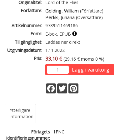
Originaltitel:
Lord of the Flies
Författare:
Golding, William
(Författare)
Perkki, Juhana
(Översättare)
Artikelnummer:
9789511469186
Form:
E-bok, EPUB
Tillgänglighet:
Laddas ner direkt
Utgivningsdatum:
1.11.2022
Pris:
33,10 €
(29,16 € moms 0 %)
Lägg i varukorg
Facebook
Twitter
Pinterest
Ytterligare
information
Förlagets
1FNC
identifieringsnummer: