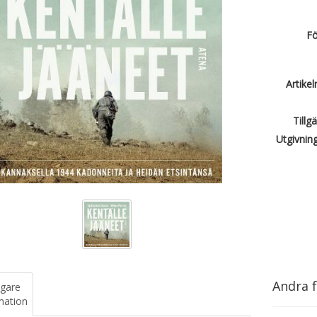
Fö
Artike
Tillg
Utgivnin
Andra f
igare
mation