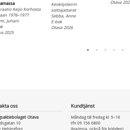
Otava 202
tamassa
Keskitysleirin
aatio Keijo Korhosta
soittajattaret
taan 1976–1977
Sebba, Anne
mi, Juhani
E-bok
ok
Otava 2026
va 2025
akta oss
Kundtjänst
gsaktiebolaget Otava
Måndag till fredag kl. 9–16
dsgatan 10
tfn 09 156 6800
 Helsingfors
(lna/msa, också för kötiden)