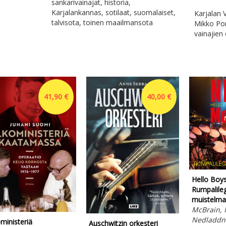
sankarivainajat, historia,
Karjalankannas, sotilaat, suomalaiset,
Karjalan V
talvisota, toinen maailmansota
Mikko Por
vainajien 
41,90 €
40,00 €
Hello Boys 
Rumpalile
muistelma
McBrain, 
Nedladdni
ministeriä
Auschwitzin orkesteri