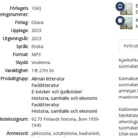
E
Förlagets
1GKJ
ieringsnummer:
I
Förlag:
Otava
Upplaga:
2023
Utgivningsår:
2023
Refera
Språk:
finska
Format:
MP3
Ajankohta
Skydd:
Vesileima
suomalais
Varaktighet:
14t 27m 0s
Produktgrupp:
Allmän litteratur
Kannaksen
suomalais
Facklitteratur
armeijan 
E-böcker och ljudböcker
maastoon
Historia, samhälle och ekonomi
Facklitteratur
Kadonneid
Historia, samhälle och ekonomi
Merkittävi
liotekssignum:
92.73 Finlands historia, åren 1939-
arkeologi
1945
suomalais
Ämnesord:
jatkosota, sotahistoria, kaatuneet,
DNA-teste