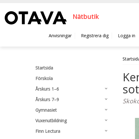
Hyppää pääsisältöön
Nätbutik
Anvisningar
Registrera dig
Logga in
Startsid
Startsida
Ken
Förskola
sot
Årskurs 1–6
Årskurs 7–9
Skoko
Gymnasiet
Vuxenutbildning
Finn Lectura