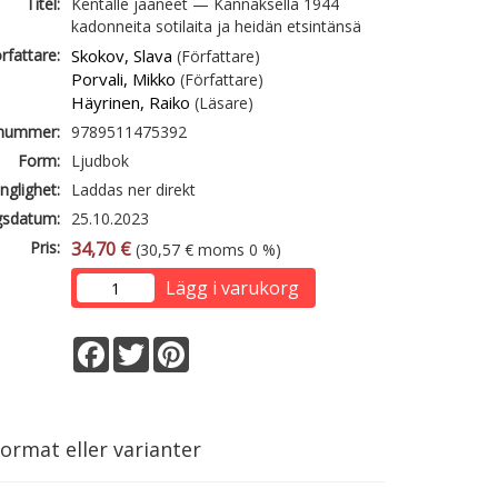
Titel:
Kentälle jääneet — Kannaksella 1944
kadonneita sotilaita ja heidän etsintänsä
rfattare:
Skokov, Slava
(Författare)
Porvali, Mikko
(Författare)
Häyrinen, Raiko
(Läsare)
lnummer:
9789511475392
Form:
Ljudbok
änglighet:
Laddas ner direkt
gsdatum:
25.10.2023
Pris:
34,70 €
(30,57 € moms 0 %)
Lägg i varukorg
Facebook
Twitter
Pinterest
ormat eller varianter