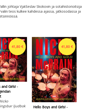
allin johtaja Vjatšeslav Skokovin ja sotahistorioitsija
valin teos kulkee kahdessa ajassa, jatkosodassa ja
etsinnöissä.
41,80 €
41,80 €
and Girls! -
gendan
t
Nicko
ngsbar ljudbok
Hello Boys and Girls! -
Punavankila