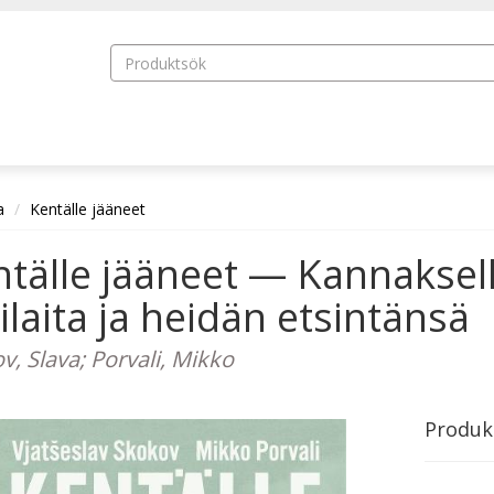
a
Kentälle jääneet
tälle jääneet — Kannaksel
ilaita ja heidän etsintänsä
v, Slava; Porvali, Mikko
Produk