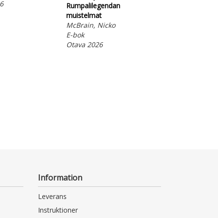
6
Rumpalilegendan
Tammisaaren
muistelmat
pakkotyölaitos 
McBrain, Nicko
Lindholm, Sture
E-bok
Toivanen, Cecili
Otava 2026
E-bok
Otava 2024
Information
Leverans
Instruktioner