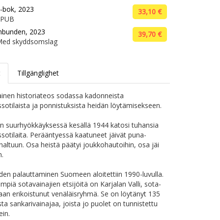
-bok, 2023
33,10 €
EPUB
nbunden, 2023
39,70 €
Med skyddsomslag
t
Tillgänglighet
inen historiateos sodassa kadonneista
sotilaista ja ponnistuksista heidän löytämisekseen.
 suurhyökkäyksessä kesällä 1944 katosi tuhansia
sotilaita. Perääntyessä kaatuneet jäivät puna-
haltuun. Osa heistä päätyi joukkohautoihin, osa jäi
.
en palauttaminen Suomeen aloitettiin 1990-luvulla.
mpiä sotavainajien etsijöitä on Karjalan Valli, sota-
aan erikoistunut venäläisryhmä. Se on löytänyt 135
ta sankarivainajaa, joista jo puolet on tunnistettu
in.