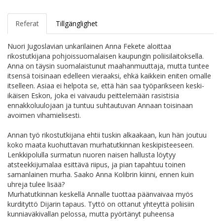
Referat
Tillgänglighet
Nuori Jugoslavian unkarilainen Anna Fekete aloittaa
rikostutkijana pohjoissuomalaisen kaupungin poliisilaitoksella.
Anna on täysin suomalaistunut maahanmuuttaja, mutta tuntee
itsensä toisinaan edelleen vieraaksi, ehkä kaikkein eniten omalle
itselleen. Asiaa ei helpota se, että hän saa työparikseen keski-
ikäisen Eskon, joka ei vaivaudu peittelemään rasistisia
ennakkoluulojaan ja tuntuu suhtautuvan Annaan toisinaan
avoimen vihamielisesti.
Annan työ rikostutkijana ehtii tuskin alkaakaan, kun hän joutuu
koko maata kuohuttavan murhatutkinnan keskipisteeseen.
Lenkkipolulla surmatun nuoren naisen hallusta löytyy
atsteekkijumalaa esittävä riipus, ja pian tapahtuu toinen
samanlainen murha. Saako Anna Kolibrin kiinni, ennen kuin
uhreja tulee lisää?
Murhatutkinnan keskellä Annalle tuottaa päänvaivaa myös
kurdityttö Dijarin tapaus. Tyttö on ottanut yhteyttä poliisiin
kunniaväkivallan pelossa, mutta pyörtänyt puheensa