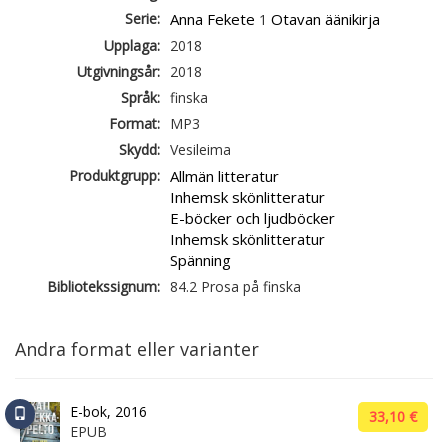
Serie:
Anna Fekete
Otavan äänikirja
1
Upplaga:
2018
Utgivningsår:
2018
Språk:
finska
Format:
MP3
Skydd:
Vesileima
Produktgrupp:
Allmän litteratur
Inhemsk skönlitteratur
E-böcker och ljudböcker
Inhemsk skönlitteratur
Spänning
Bibliotekssignum:
84.2 Prosa på finska
Andra format eller varianter
E-bok, 2016
33,10 €
EPUB