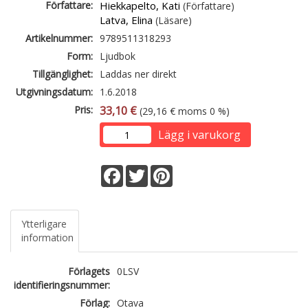
Författare:
Hiekkapelto, Kati
(Författare)
Latva, Elina
(Läsare)
Artikelnummer:
9789511318293
Form:
Ljudbok
Tillgänglighet:
Laddas ner direkt
Utgivningsdatum:
1.6.2018
Pris:
33,10 €
(29,16 € moms 0 %)
Lägg i varukorg
Facebook
Twitter
Pinterest
Ytterligare
information
Förlagets
0LSV
identifieringsnummer:
Förlag:
Otava