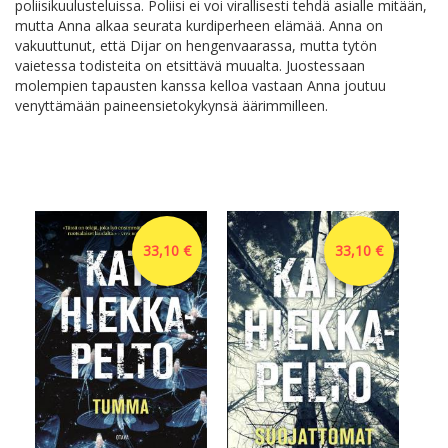
poliisikuulusteluissa. Poliisi ei voi virallisesti tehdä asialle mitään,
mutta Anna alkaa seurata kurdiperheen elämää. Anna on
vakuuttunut, että Dijar on hengenvaarassa, mutta tytön
vaietessa todisteita on etsittävä muualta. Juostessaan
molempien tapausten kanssa kelloa vastaan Anna joutuu
venyttämään paineensietokykynsä äärimmilleen.
33,10 €
33,10 €
Lei
Ny
Ned