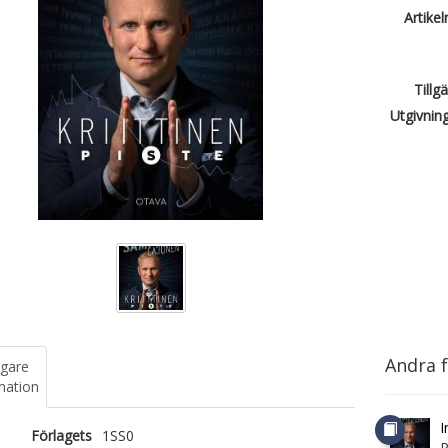
Artike
Tillg
Utgivnin
Andra f
igare
mation
I
Förlagets
1SS0
P