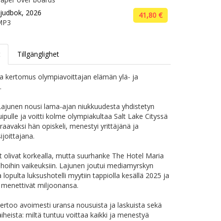
judbok, 2026
41,80 €
MP3
t
Tillgänglighet
a kertomus olympiavoittajan elämän ylä- ja
.
junen nousi lama-ajan niukkuudesta yhdistetyn
uipulle ja voitti kolme olympiakultaa Salt Lake Cityssä
raavaksi hän opiskeli, menestyi yrittäjänä ja
sijoittajana.
t olivat korkealla, mutta suurhanke The Hotel Maria
ahoihin vaikeuksiin. Lajunen joutui mediamyrskyn
 lopulta luksushotelli myytiin tappiolla kesällä 2025 ja
at menettivät miljoonansa.
ertoo avoimesti uransa nousuista ja laskuista sekä
aiheista: miltä tuntuu voittaa kaikki ja menestyä