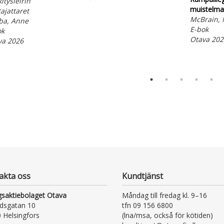
itysleirin
muistelma
tajattaret
McBrain, 
ba, Anne
E-bok
ok
Otava 202
va 2026
akta oss
Kundtjänst
gsaktiebolaget Otava
Måndag till fredag kl. 9–16
dsgatan 10
tfn 09 156 6800
 Helsingfors
(lna/msa, också för kötiden)