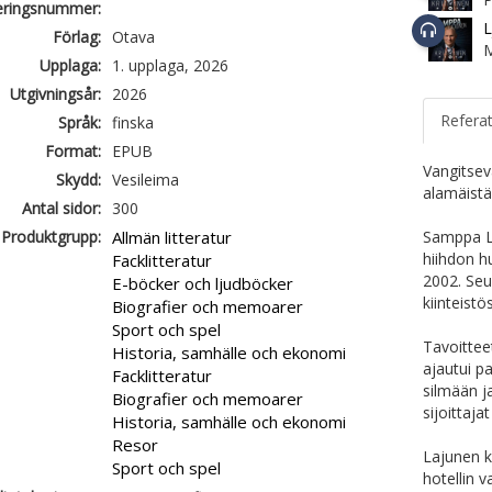
ieringsnummer:
L
Förlag:
Otava
Upplaga:
1. upplaga, 2026
Utgivningsår:
2026
Refera
Språk:
finska
Format:
EPUB
Vangitsev
Skydd:
Vesileima
alamäistä
Antal sidor:
300
Produktgrupp:
Allmän litteratur
Samppa La
hiihdon h
Facklitteratur
2002. Seu
E-böcker och ljudböcker
kiinteistö
Biografier och memoarer
Sport och spel
Tavoittee
Historia, samhälle och ekonomi
ajautui p
Facklitteratur
silmään ja
Biografier och memoarer
sijoittaj
Historia, samhälle och ekonomi
Resor
Lajunen k
Sport och spel
hotellin v