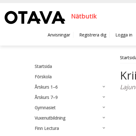
Hyppää pääsisältöön
Nätbutik
Anvisningar
Registrera dig
Logga in
Startsid
Startsida
Kri
Förskola
Lajun
Årskurs 1–6
Årskurs 7–9
Gymnasiet
Vuxenutbildning
Finn Lectura