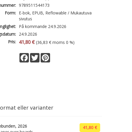
lnummer:
9789511544173
Form:
E-bok, EPUB, Reflowable / Mukautuva
sivutus
änglighet:
På kommande 24.9.2026
gsdatum:
24.9.2026
Pris:
41,80 €
(36,83 € moms 0 %)
Facebook
Twitter
Pinterest
ormat eller varianter
nbunden, 2026
41,80 €
aper over boards