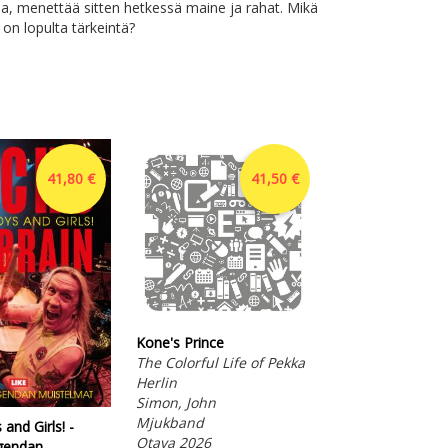
ana, menettää sitten hetkessä maine ja rahat. Mikä
on lopulta tärkeintä?
41,80 €
41,50 €
Kone's Prince
The Colorful Life of Pekka
Herlin
Simon, John
Mjukband
and Girls! -
Ulkoministeriä
Otava 2026
gendan
kaatamassa