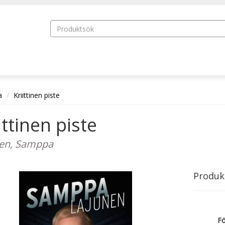
a
Kriittinen piste
ittinen piste
en, Samppa
Produk
Fö