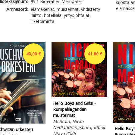
liotekssignum:
99.1 Biografier. Memoarer
sijoittaj
elämässä 
Ämnesord:
elämäkerrat, muistelmat, yhdistetty
hiihto, hotelliala, yritysjohtajat,
liiketoiminta
40,00 €
41,80 €
Hello Boys and Girls! -
Rumpalilegendan
muistelmat
McBrain, Nicko
Nedladdningsbar ljudbok
Hello Boys 
hwitzin orkesteri
Otava 2026
Rumpalile