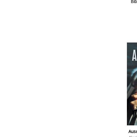
Bib
Ausc