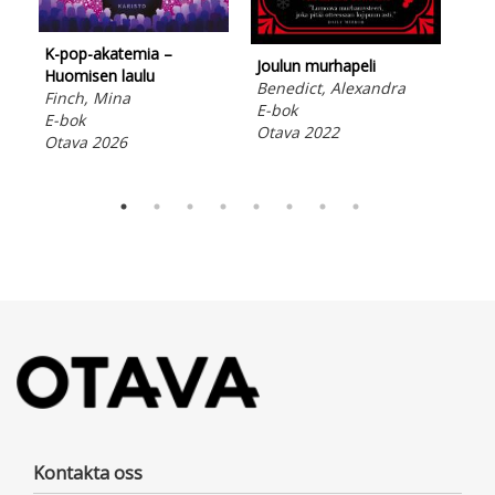
K-pop-akatemia –
Raj
Joulun murhapeli
Huomisen laulu
Jac
Benedict, Alexandra
Finch, Mina
E-b
E-bok
E-bok
Ota
Otava 2022
Otava 2026
Kontakta oss