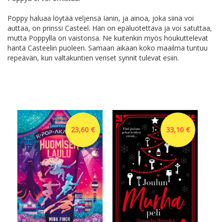
Poppy haluaa löytää veljensä Ianin, ja ainoa, joka siinä voi
auttaa, on prinssi Casteel. Hän on epäluotettava ja voi satuttaa,
mutta Poppylla on vaistonsa. Ne kuitenkin myös houkuttelevat
häntä Casteelin puoleen. Samaan aikaan koko maailma tuntuu
repeävän, kun valtakuntien veriset synnit tulevat esiin.
23,60 €
33,10 €