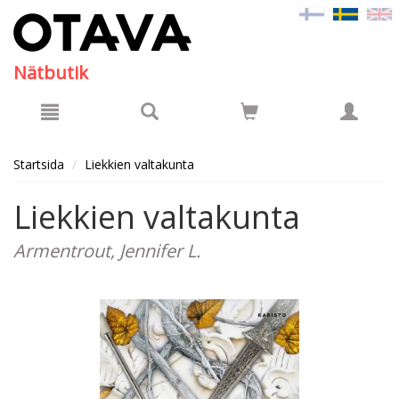
Hyppää pääsisältöön
Nätbutik
Startsida
Liekkien valtakunta
Liekkien valtakunta
Armentrout, Jennifer L.