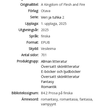
Originaltitel:
A Kingdom of Flesh and Fire
Förlag:
Otava
Serie:
Veri ja tuhka
2
Upplaga:
1. upplaga, 2025
Utgivningsår:
2025
Språk:
finska
Format:
EPUB
Skydd:
Vesileima
Antal sidor:
701
Produktgrupp:
Allmän litteratur
Översatt skönlitteratur
E-böcker och ljudböcker
Översatt skönlitteratur
Fantasy
Romantik
Bibliotekssignum:
84.2 Prosa på finska
Ämnesord:
romantasy, romantasia, fantasia,
vampyyrit