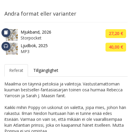
Andra format eller varianter
Mjukband, 2026
27,20 €
Storpocket
Ljudbok, 2025
40,00 €
MP3
Referat
Tillgänglighet
Maailma on täynnä petoksia ja valintoja. Vastustamattoman
kuuman bestseller-fantasiasarjan toinen osa hurmaa Rebecca
Yarrosin ja Sarah J. Maasin fanit.
Kaikki mihin Poppy on uskonut on valetta, jopa mies, johon hän
rakastui. Ilman Neidon huntuaan hän ei tunne enää edes
itseään. Varmaa on vain se, että mikään ei ole vaarallisempaa
kuin Atlantian prinssi, joka on kaapannut hänet itselleen. Mutta
Poppya ei voi omistaa.