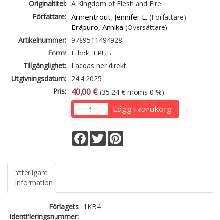
Originaltitel:
A Kingdom of Flesh and Fire
Författare:
Armentrout, Jennifer L.
(Författare)
Eräpuro, Annika
(Översättare)
Artikelnummer:
9789511494928
Form:
E-bok, EPUB
Tillgänglighet:
Laddas ner direkt
Utgivningsdatum:
24.4.2025
Pris:
40,00 €
(35,24 € moms 0 %)
Lägg i varukorg
Facebook
Twitter
Pinterest
Ytterligare
information
Förlagets
1KB4
identifieringsnummer: