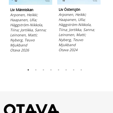
Liv Östersjön
Liv
Liv Människan
Arponen, Heikki;
Arp
Arponen, Heikki;
Haapanen, Ulla;
Häg
Haapanen, Ulla;
Häggström-Nikkola,
Tii
Häggström-Nikkola,
Tiina; Jortikka, Sanna;
Lei
Tiina; Jortikka, Sanna;
Leinonen, Matti;
Nyb
Leinonen, Matti;
Nyberg, Teuvo
Mj
Nyberg, Teuvo
Mjukband
Ota
Mjukband
Otava 2024
Otava 2026