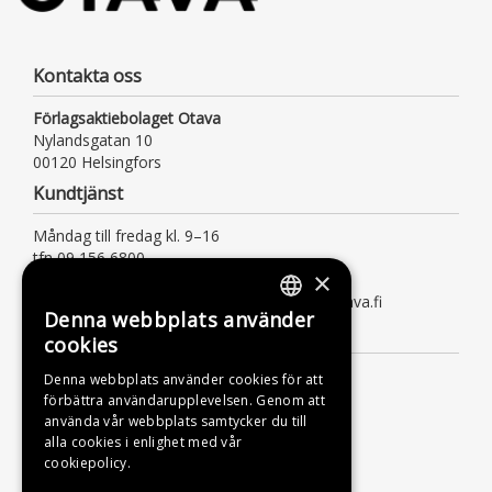
Kontakta oss
Förlagsaktiebolaget Otava
Nylandsgatan 10
00120 Helsingfors
Kundtjänst
Måndag till fredag kl. 9–16
tfn 09 156 6800
×
(lna/msa, också för kötiden)
kundtjanst@otava.fi eller asiakaspalvelu@otava.fi
Denna webbplats använder
FINNISH
Information
cookies
SWEDISH
Leverans
Denna webbplats använder cookies för att
förbättra användarupplevelsen. Genom att
ENGLISH
Instruktioner
använda vår webbplats samtycker du till
Dataskyddsbeskrivning
alla cookies i enlighet med vår
cookiepolicy.
Tillgänglighetsutlåtande