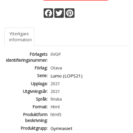
Facebook
Twitter
Pinterest
Ytterligare
information
Förlagets
0VGP
identifieringsnummer:
Förlag:
Otava
Serie:
Lumo (LOPS21)
Upplaga:
2021
Utgivningsår:
2021
Språk:
finska
Format:
Html
Produktform
html5
beskrivning:
Produktgrupp:
Gymnasiet