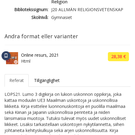
Religion
Bibliotekssignum:
J20 ALLMÄN RELIGIONSVETENSKAP
Skolnivå:
Gymnasiet
Andra format eller varianter
Online resurs, 2021
28,38 €
Html
Referat
Tillgänglighet
LOPS21. Lumo 3 digikirja on lukion uskonnon oppikirja, joka
kattaa moduulin UE3 Maailman uskontoja ja uskonnollisia
liikkeitä. Kirja esittelee luonnonuskontoja eri puolilla maailmaa
sekä Kiinan ja Japanin uskonnollisia perinteitä ja niiden
länsimaisia muotoja. Tutuksi tulevat myös uudet uskonnolliset
liikkeet. Lisäksi tarkastellaan uskontojen nykytilannetta, siihen
johtaneita kehityskulkuja sekä arjen uskonnollisuutta. Kirja