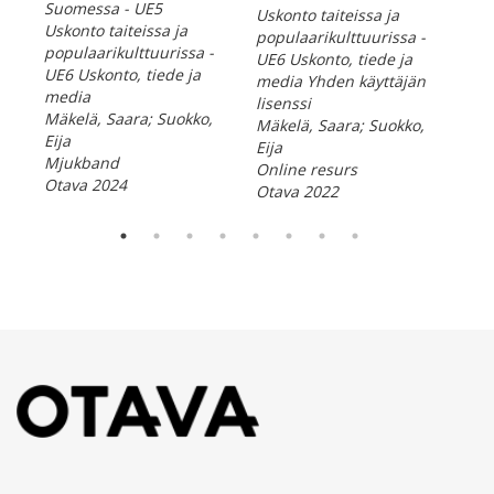
Suomessa - UE5
Uskonto taiteissa ja
Yhd
Uskonto taiteissa ja
populaarikulttuurissa -
Mäk
populaarikulttuurissa -
UE6 Uskonto, tiede ja
Eija
UE6 Uskonto, tiede ja
media Yhden käyttäjän
Onl
media
lisenssi
Ota
Mäkelä, Saara; Suokko,
Mäkelä, Saara; Suokko,
Eija
Eija
Mjukband
Online resurs
Otava 2024
Otava 2022