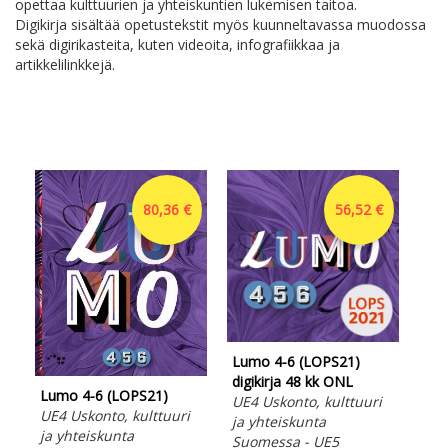
opettaa kulttuurien ja yhteiskuntien lukemisen taitoa.
Digikirja sisältää opetustekstit myös kuunneltavassa muodossa
sekä digirikasteita, kuten videoita, infografiikkaa ja
artikkelilinkkejä.
80,36 €
56,52 €
Lumo 4-6 (LOPS21)
Lum
digikirja 48 kk ONL
dig
Lumo 4-6 (LOPS21)
UE4 Uskonto, kulttuuri
UE
UE4 Uskonto, kulttuuri
ja yhteiskunta
usk
ja yhteiskunta
Suomessa - UE5
usk