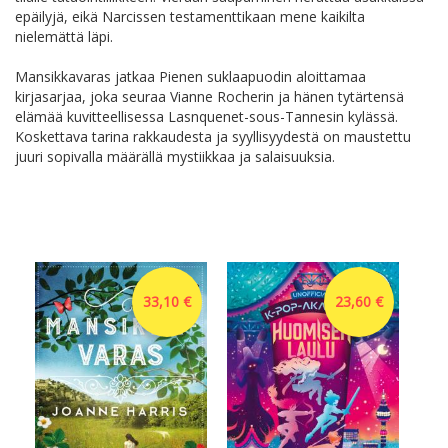
epäilyjä, eikä Narcissen testamenttikaan mene kaikilta
nielemättä läpi.
Mansikkavaras jatkaa Pienen suklaapuodin aloittamaa
kirjasarjaa, joka seuraa Vianne Rocherin ja hänen tytärtensä
elämää kuvitteellisessa Lasnquenet-sous-Tannesin kylässä.
Koskettava tarina rakkaudesta ja syyllisyydestä on maustettu
juuri sopivalla määrällä mystiikkaa ja salaisuuksia.
33,10 €
23,60 €