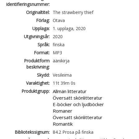
identifieringsnummer:
Originaltitel:
The strawberry thief
Förlag:
Otava
Upplaga:
1. upplaga, 2020
Utgivningsår:
2020
Språk:
finska
Format:
MP3
Produktform
äänikirja
beskrivning:
Skydd:
Vesileima
Varaktighet:
11t 39m 0s
Produktgrupp:
Allmän litteratur
Översatt skönlitteratur
E-böcker och ljudböcker
Romaner
Översatt skönlitteratur
Romantik
Bibliotekssignum:
84.2 Prosa på finska