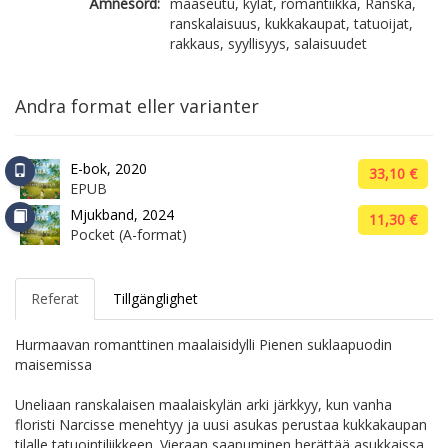
Ämnesord:
maaseutu, kylät, romantiikka, Ranska,
ranskalaisuus, kukkakaupat, tatuoijat,
rakkaus, syyllisyys, salaisuudet
Andra format eller varianter
E-bok, 2020
33,10 €
EPUB
Mjukband, 2024
11,30 €
Pocket (A-format)
Referat
Tillgänglighet
Hurmaavan romanttinen maalaisidylli Pienen suklaapuodin
maisemissa
Uneliaan ranskalaisen maalaiskylän arki järkkyy, kun vanha
floristi Narcisse menehtyy ja uusi asukas perustaa kukkakaupan
tilalle tatuointiliikkeen. Vieraan saapuminen herättää asukkaissa