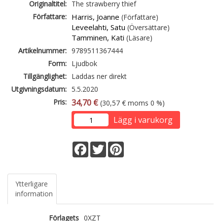
Originaltitel:
The strawberry thief
Författare:
Harris, Joanne
(Författare)
Leveelahti, Satu
(Översättare)
Tamminen, Kati
(Läsare)
Artikelnummer:
9789511367444
Form:
Ljudbok
Tillgänglighet:
Laddas ner direkt
Utgivningsdatum:
5.5.2020
Pris:
34,70 €
(30,57 € moms 0 %)
Lägg i varukorg
Facebook
Twitter
Pinterest
Ytterligare
information
Förlagets
0XZT