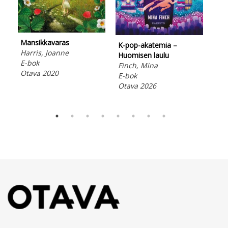
Lau
San
Ned
lju
Mansikkavaras
Ota
K-pop-akatemia –
Harris, Joanne
Huomisen laulu
E-bok
Finch, Mina
Otava 2020
E-bok
Otava 2026