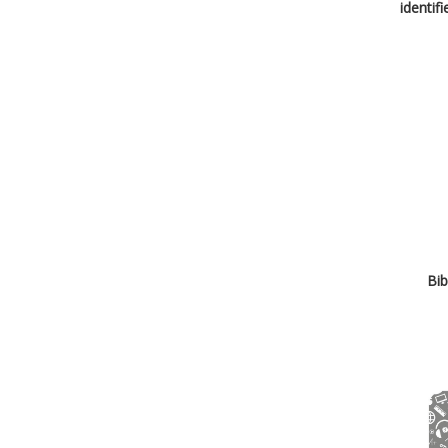
identif
Bib