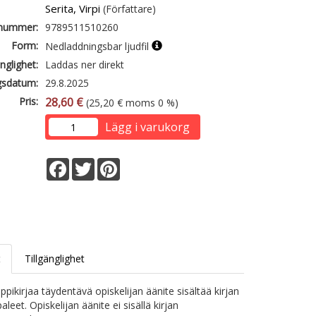
Serita, Virpi
(Författare)
lnummer:
9789511510260
Form:
Nedladdningsbar ljudfil
änglighet:
Laddas ner direkt
gsdatum:
29.8.2025
Pris:
28,60 €
(25,20 € moms 0 %)
Lägg i varukorg
Facebook
Twitter
Pinterest
t
Tillgänglighet
ppikirjaa täydentävä opiskelijan äänite sisältää kirjan
aleet. Opiskelijan äänite ei sisällä kirjan