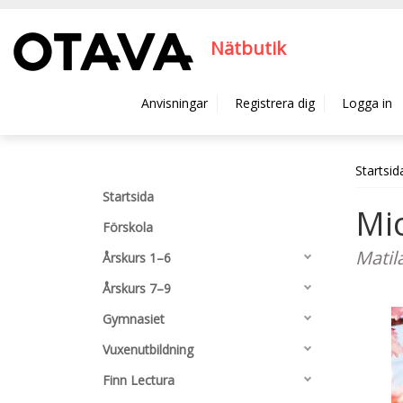
Hyppää pääsisältöön
Nätbutik
Anvisningar
Registrera dig
Logga in
Startsid
Startsida
Mic
Förskola
Matila
Årskurs 1–6
Årskurs 7–9
Gymnasiet
Vuxenutbildning
Finn Lectura