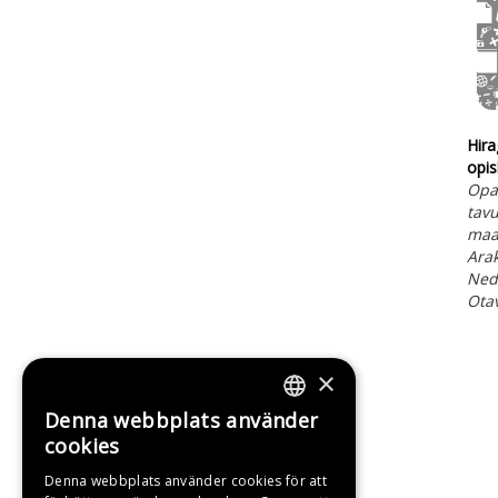
Hira
opis
Opas
tavu
maa
Ara
Ned
Ota
×
Denna webbplats använder
FINNISH
cookies
SWEDISH
Denna webbplats använder cookies för att