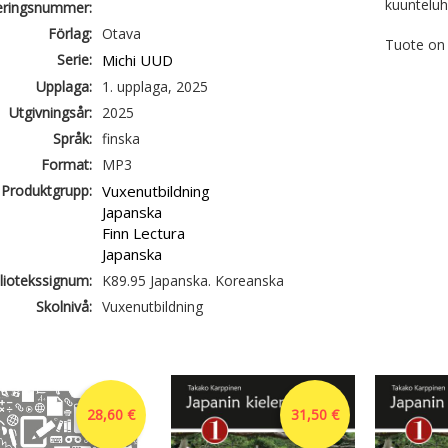
kuunteluh
ieringsnummer:
Förlag:
Otava
Tuote on 
Serie:
Michi UUD
Upplaga:
1. upplaga, 2025
Utgivningsår:
2025
Språk:
finska
Format:
MP3
Produktgrupp:
Vuxenutbildning
Japanska
Finn Lectura
Japanska
liotekssignum:
K89.95 Japanska. Koreanska
Skolnivå:
Vuxenutbildning
28,60 €
31,50 €