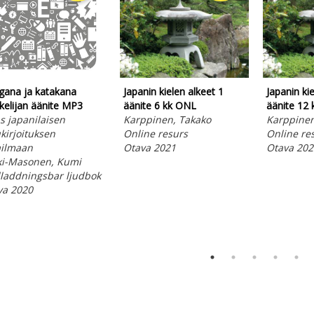
gana ja katakana
Japanin kielen alkeet 1
Japanin kie
kelijan äänite MP3
äänite 6 kk ONL
äänite 12
 japanilaisen
Karppinen, Takako
Karppinen
kirjoituksen
Online resurs
Online re
ilmaan
Otava 2021
Otava 202
ki-Masonen, Kumi
laddningsbar ljudbok
va 2020