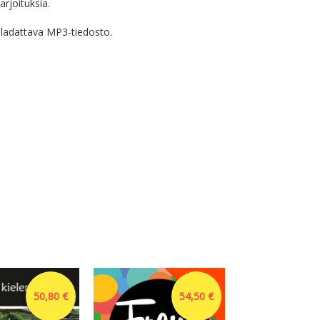
arjoituksia.
ladattava MP3-tiedosto.
50,80 €
54,50 €