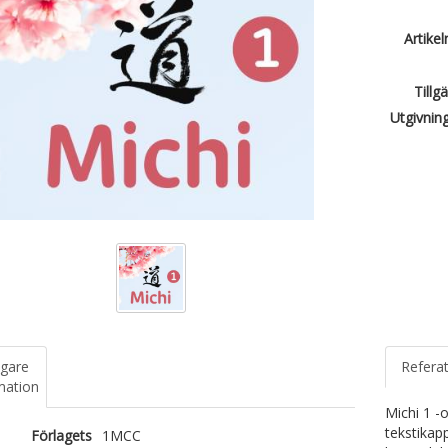
Artike
Tillg
Utgivnin
igare
Refera
mation
Michi 1 -o
tekstikapp
Förlagets
1MCC