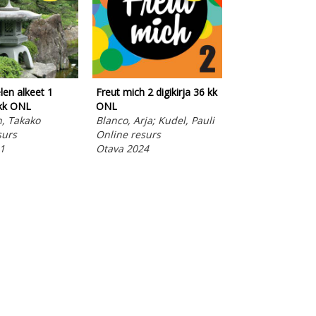
len alkeet 1
Freut mich 2 digikirja 36 kk
Buenas Migas 2
 kk ONL
ONL
Uudistettu digiki
, Takako
Blanco, Arja; Kudel, Pauli
ONL
surs
Online resurs
Kurki, Katriina;
1
Otava 2024
Olli-Pekka; Mir
Cañellas, Albert
Juan
Online resurs
Otava 2025