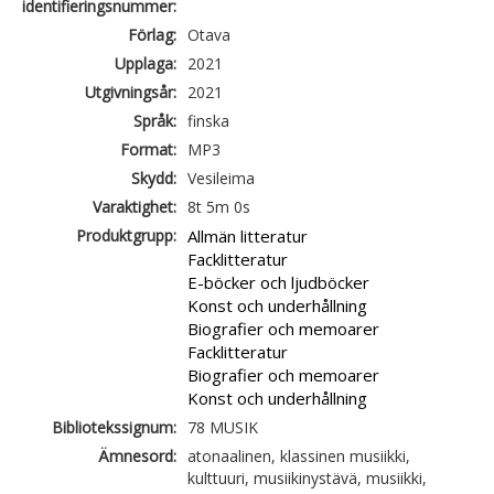
identifieringsnummer:
Förlag:
Otava
Upplaga:
2021
Utgivningsår:
2021
Språk:
finska
Format:
MP3
Skydd:
Vesileima
Varaktighet:
8t 5m 0s
Produktgrupp:
Allmän litteratur
Facklitteratur
E-böcker och ljudböcker
Konst och underhållning
Biografier och memoarer
Facklitteratur
Biografier och memoarer
Konst och underhållning
Bibliotekssignum:
78 MUSIK
Ämnesord:
atonaalinen, klassinen musiikki,
kulttuuri, musiikinystävä, musiikki,