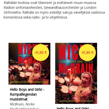
Räihälän teoksia ovat tilanneet ja esittäneet muun muassa
Radion sinfoniaorkesteri, Gewandhausorchester ja London
Sinfonietta. Räihälä on myös esitellyt satoja sävellyksiä sadoissa
konsereissa sekä radio- ja tv-ohjelmissa.
41,80 €
41,80 €
Hello Boys and Girls! -
Rumpalilegendan
muistelmat
McBrain, Nicko
Hello Boys and Girls! -
Nedladdningsbar