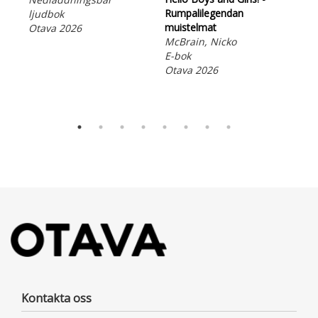
Aus
Rumpalilegendan
ljudbok
Kes
muistelmat
Otava 2026
soi
McBrain, Nicko
Seb
E-bok
E-b
Otava 2026
Ota
Kontakta oss