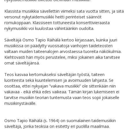
Klassista musiikkia sävellettiin viimeksi sata vuotta sitten, ja siitä
versonut nykytaidemusiikki heitti perinteiset säännöt
romukoppaan. Klassiseen tottuneesta konserttivieraasta
nykymusiikki voi kuulostaa vähintäänkin oudolta.
Säveltäjä Osmo Tapio Räihälä kertoo kirjassaan, kuinka juuri
musiikissa on päädytty vuosisatoja vanhojen taideteosten
valtaan muiden taiteenalojen arvostaessa tuoreita näkökulmia.
Kiehtovasti hän myös perustelee, miksi jokainen aika tarvitsee
omat säveltäjänsä.
Teos kasvaa kertomukseksi säveltäjän työstä, taiteen
luonteesta sekä kuuntelemisen ja avoimuuden lahjasta. Se
osoittaa, ettei nykyajan ”vakava musiikki” ole sittenkään niin
vakavaa - eikä ehkä edes vaikeaa. Tämän kirjan lukemiseen ei
tarvitse musiikin teorian tuntemusta vaan teos sopii jokaiselle
musiikinystävälle.
Osmo Tapio Räihälä (s. 1964) on suomalainen taidemusiikin
säveltäjä, jonka teoksia on esitetty eri puolilla maailmaa.