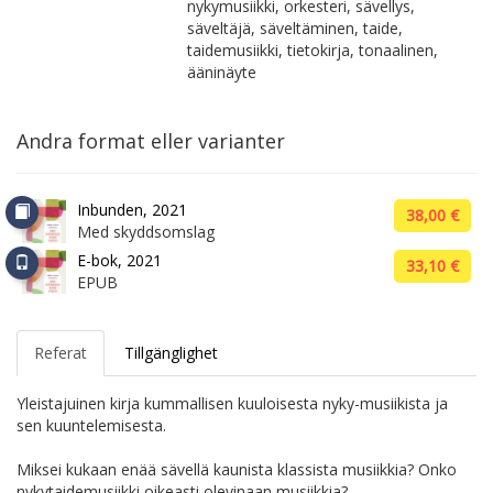
nykymusiikki, orkesteri, sävellys,
säveltäjä, säveltäminen, taide,
taidemusiikki, tietokirja, tonaalinen,
ääninäyte
Andra format eller varianter
Inbunden, 2021
38,00 €
Med skyddsomslag
E-bok, 2021
33,10 €
EPUB
Referat
Tillgänglighet
Yleistajuinen kirja kummallisen kuuloisesta nyky-musiikista ja
sen kuuntelemisesta.
Miksei kukaan enää sävellä kaunista klassista musiikkia? Onko
nykytaidemusiikki oikeasti olevinaan musiikkia?