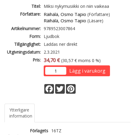
Titel:
Miksi nykymusiikki on niin vaikeaa
Författare:
Räihälä, Osmo Tapio
(Författare)
Räihälä, Osmo Tapio
(Läsare)
Artikelnummer:
9789523007864
Form:
Ljudbok
Tillgänglighet:
Laddas ner direkt
Utgivningsdatum:
2.3.2021
Pris:
34,70 €
(30,57 € moms 0 %)
Lägg i varukorg
Facebook
Twitter
Pinterest
Ytterligare
information
Förlagets
16TZ