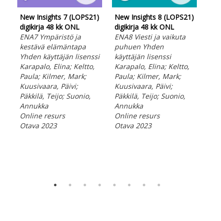
New Insights 7 (LOPS21)
New Insights 8 (LOPS21)
New
digikirja 48 kk ONL
digikirja 48 kk ONL
ään
ENA7 Ympäristö ja
ENA8 Viesti ja vaikuta
ENA
kestävä elämäntapa
puhuen Yhden
kes
Yhden käyttäjän lisenssi
käyttäjän lisenssi
Kar
Karapalo, Elina; Keltto,
Karapalo, Elina; Keltto,
Pau
Paula; Kilmer, Mark;
Paula; Kilmer, Mark;
Kuu
Kuusivaara, Päivi;
Kuusivaara, Päivi;
Päk
Päkkilä, Teijo; Suonio,
Päkkilä, Teijo; Suonio,
An
Annukka
Annukka
Ned
Online resurs
Online resurs
lju
Otava 2023
Otava 2023
Ota