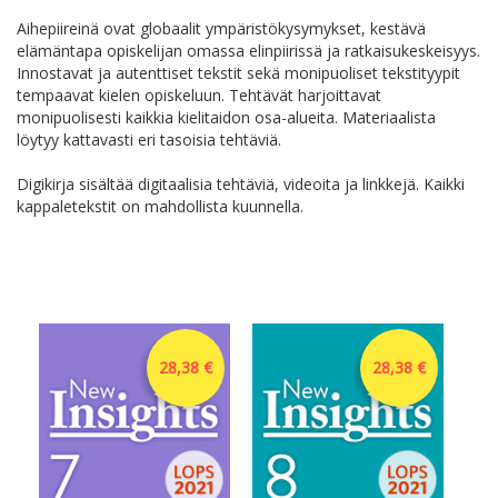
Aihepiireinä ovat globaalit ympäristökysymykset, kestävä
elämäntapa opiskelijan omassa elinpiirissä ja ratkaisukeskeisyys.
Innostavat ja autenttiset tekstit sekä monipuoliset tekstityypit
tempaavat kielen opiskeluun. Tehtävät harjoittavat
monipuolisesti kaikkia kielitaidon osa-alueita. Materiaalista
löytyy kattavasti eri tasoisia tehtäviä.
Digikirja sisältää digitaalisia tehtäviä, videoita ja linkkejä. Kaikki
kappaletekstit on mahdollista kuunnella.
28,38 €
28,38 €