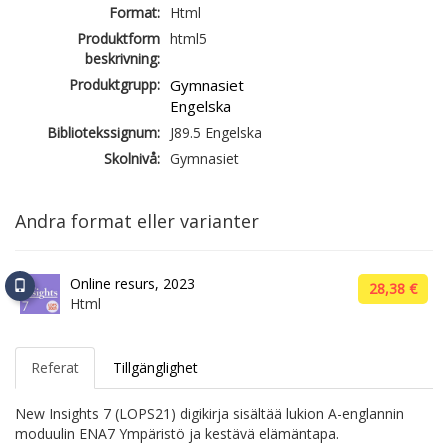
Format:
Html
Produktform
html5
beskrivning:
Produktgrupp:
Gymnasiet
Engelska
Bibliotekssignum:
J89.5 Engelska
Skolnivå:
Gymnasiet
Andra format eller varianter
Online resurs, 2023
28,38 €
Html
Referat
Tillgänglighet
New Insights 7 (LOPS21) digikirja sisältää lukion A-englannin
moduulin ENA7 Ympäristö ja kestävä elämäntapa.