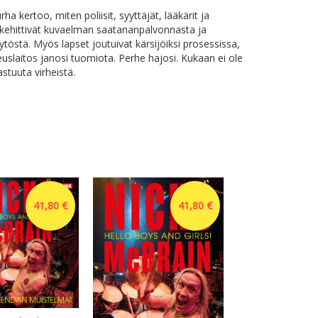
a kertoo, miten poliisit, syyttäjät, lääkärit ja
t kehittivät kuvaelman saatananpalvonnasta ja
ytöstä. Myös lapset joutuivat kärsijöiksi prosessissa,
euslaitos janosi tuomiota. Perhe hajosi. Kukaan ei ole
stuuta virheistä.
41,80 €
41,80 €