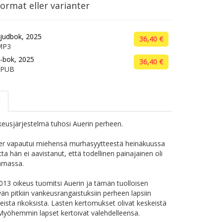
ormat eller varianter
judbok, 2025
36,40 €
MP3
-bok, 2025
36,40 €
EPUB
t
keusjärjestelmä tuhosi Auerin perheen.
er vapautui miehensä murhasyytteestä heinäkuussa
ta hän ei aavistanut, että todellinen painajainen oli
amassa.
13 oikeus tuomitsi Auerin ja tämän tuolloisen
än pitkiin vankeusrangaistuksiin perheen lapsiin
eista rikoksista. Lasten kertomukset olivat keskeistä
Myöhemmin lapset kertoivat valehdelleensa.