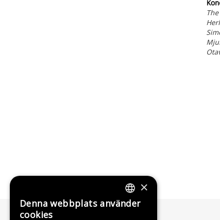
Kone
The 
Herl
Sim
Mju
Ota
×
Denna webbplats använder
FINNISH
cookies