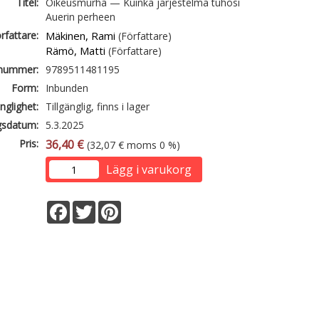
Titel:
Oikeusmurha — Kuinka järjestelmä tuhosi
Auerin perheen
rfattare:
Mäkinen, Rami
(Författare)
Rämö, Matti
(Författare)
lnummer:
9789511481195
Form:
Inbunden
änglighet:
Tillgänglig, finns i lager
gsdatum:
5.3.2025
Pris:
36,40 €
(32,07 € moms 0 %)
Lägg i varukorg
Facebook
Twitter
Pinterest