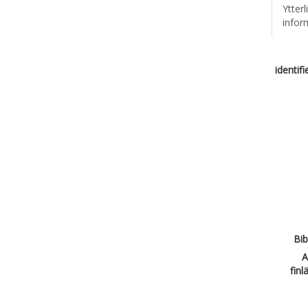
Ytterl
infor
identif
Bib
A
finl