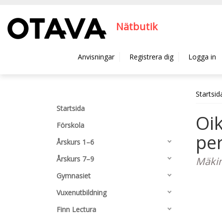
Hyppää pääsisältöön
Nätbutik
Anvisningar
Registrera dig
Logga in
Startsid
Startsida
Oi
Förskola
pe
Årskurs 1–6
Årskurs 7–9
Mäkin
Gymnasiet
Vuxenutbildning
Finn Lectura