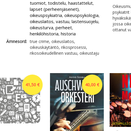
tuomiot
todistelu
haastattelut
,
,
,
Oikeusmurh
lapset (perheenjäsenet)
,
psykiatri
oikeuspsykiatria
oikeuspsykologia
,
,
hyväksikä
oikeuslaitos
vastuu
lastensuojelu
,
,
,
jossa oik
oikeusturva
perheet
,
,
ottanut va
henkilöhistoria
historia
,
Ämnesord:
true crime, oikeuslaitos,
oikeuskäytäntö, rikosprosessi,
rikosoikeudellinen vastuu, oikeustaju
41,50 €
40,00 €