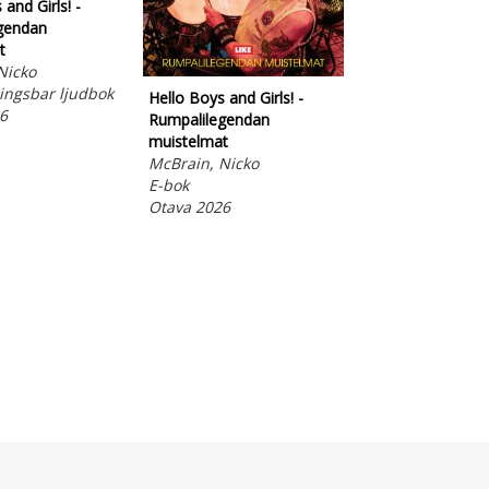
and Girls! -
gendan
t
Nicko
ngsbar ljudbok
Hello Boys and Girls! -
Hello Boys and Gi
6
Rumpalilegendan
Rumpalilegenda
muistelmat
muistelmat
McBrain, Nicko
McBrain, Nicko
E-bok
Inbunden
Otava 2026
Otava 2026