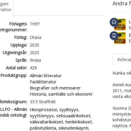
Andra f
igare
mation
L
Förlagets
1HEF
ieringsnummer:
E
Förlag:
Otava
Upplaga:
2025
Utgivningsår:
2025
Refera
Språk:
finska
Antal sidor:
429
Kuinka oi
Produktgrupp:
Allmän litteratur
Facklitteratur
Anneli Au
Biografier och memoarer
2011, mut
Historia, samhälle och ekonomi
vasta alk
liotekssignum:
33.5 Straffrätt
Vuonna 20
LLFO - Allmän
rikosprosessi
syyllisyys
,
,
miesystäv
ändsk ontologi:
syyttömyys
seksuaalirikokset
,
,
kohdistun
väkivaltarikokset
henkirikokset
,
,
näyttöä. 
poliisitutkinta
oikeudenkäynti
,
,