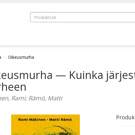
a
Oikeusmurha
keusmurha — Kuinka järjes
rheen
en, Rami; Rämö, Matti
Produk