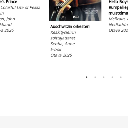
's Prince
Hello Boys 
Colorful Life of Pekka
Rumpalile
in
muistelma
on, John
McBrain, 
kband
Nedladdni
Auschwitzin orkesteri
va 2026
Otava 202
Keskitysleirin
soittajattaret
Sebba, Anne
E-bok
Otava 2026