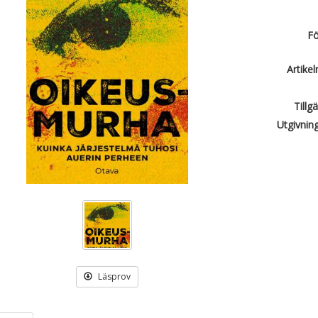
Fö
Artike
Tillg
Utgivnin
Läsprov