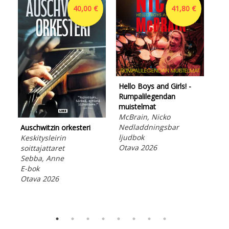
40,00 €
41,80 €
Hello Boys and Girls! -
Rumpalilegendan
muistelmat
McBrain, Nicko
Hel
Nedladdningsbar
Auschwitzin orkesteri
Rum
ljudbok
Keskitysleirin
mui
Otava 2026
soittajattaret
McB
Sebba, Anne
E-b
E-bok
Ota
Otava 2026