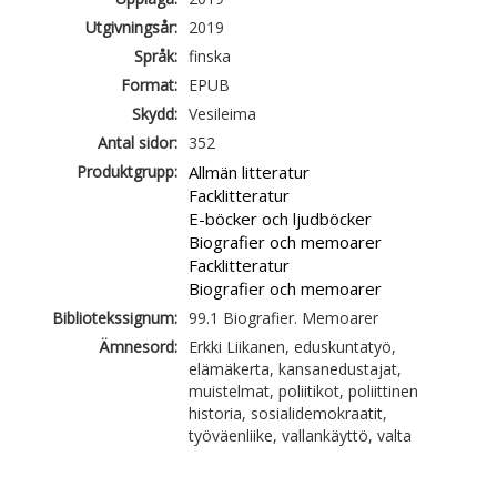
Utgivningsår:
2019
Språk:
finska
Format:
EPUB
Skydd:
Vesileima
Antal sidor:
352
Produktgrupp:
Allmän litteratur
Facklitteratur
E-böcker och ljudböcker
Biografier och memoarer
Facklitteratur
Biografier och memoarer
Bibliotekssignum:
99.1 Biografier. Memoarer
Ämnesord:
Erkki Liikanen, eduskuntatyö,
elämäkerta, kansanedustajat,
muistelmat, poliitikot, poliittinen
historia, sosialidemokraatit,
työväenliike, vallankäyttö, valta