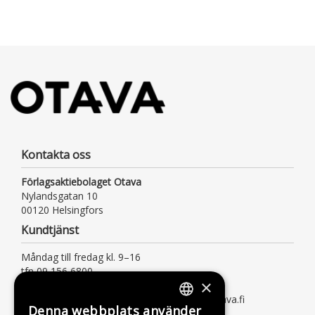
Kontakta oss
Förlagsaktiebolaget Otava
Nylandsgatan 10
00120 Helsingfors
Kundtjänst
Måndag till fredag kl. 9–16
tfn 09 156 6800
×
(lna/msa, också för kötiden)
kundtjanst@otava.fi eller asiakaspalvelu@otava.fi
Denna webbplats använder