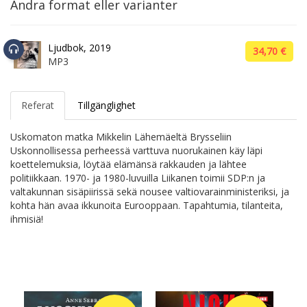
Andra format eller varianter
Ljudbok, 2019
34,70 €
MP3
Referat
Tillgänglighet
Uskomaton matka Mikkelin Lähemäeltä Brysseliin
Uskonnollisessa perheessä varttuva nuorukainen käy läpi
koettelemuksia, löytää elämänsä rakkauden ja lähtee
politiikkaan. 1970- ja 1980-luvuilla Liikanen toimii SDP:n ja
valtakunnan sisäpiirissä sekä nousee valtiovarainministeriksi, ja
kohta hän avaa ikkunoita Eurooppaan. Tapahtumia, tilanteita,
ihmisiä!