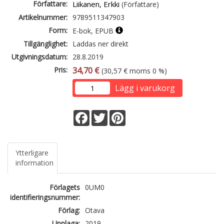
Författare:
Liikanen, Erkki
(Författare)
Artikelnummer:
9789511347903
Form:
E-bok, EPUB
Tillgänglighet:
Laddas ner direkt
Utgivningsdatum:
28.8.2019
Pris:
34,70 €
(30,57 € moms 0 %)
Lägg i varukorg
Facebook
Twitter
Pinterest
Ytterligare
information
Förlagets
0UM0
identifieringsnummer:
Förlag:
Otava
Upplaga:
2019