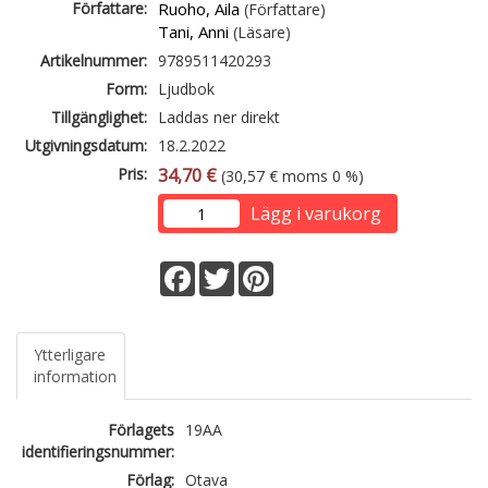
Författare:
Ruoho, Aila
(Författare)
Tani, Anni
(Läsare)
Artikelnummer:
9789511420293
Form:
Ljudbok
Tillgänglighet:
Laddas ner direkt
Utgivningsdatum:
18.2.2022
Pris:
34,70 €
(30,57 € moms 0 %)
Lägg i varukorg
Facebook
Twitter
Pinterest
Ytterligare
information
Förlagets
19AA
identifieringsnummer:
Förlag:
Otava