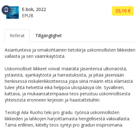
E-bok, 2022
33,10 €
EPUB
Referat
Tillgänglighet
Asiantunteva ja omakohtainen tietokirja uskonnollisten liikkeiden
vallasta ja sen väärinkäytöstä.
Uskonnolliset liikkeet voivat määrätä jäsentensä ulkonäöstä,
ystävistä, ajankäytöstä ja harrastuksista, ja pitää jäseniään
henkisessä niskalenkkiotteessa jopa siinä määrin että elämästä
tulee yhtä helvettiä eikä helppoa ulospääsyä ole. Syvällinen,
kattava, ja mukaansatempaava teos perustuu uskonnollisesta
yhteisöstä eronneen kirjeisiin ja haastatteluihin.
Teologi Aila Ruoho teki pro gradu -työnsä uskonnollisten
liikkeiden ja lahkojen harjoittamasta hengellisestä väkivallasta.
Tämä erillinen, kiitelty teos syntyi pro gradun inspiroimana.