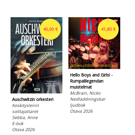
40,00 €
41,80 €
Hello Boys and Girls! -
Rumpalilegendan
muistelmat
McBrain, Nicko
Hel
Nedladdningsbar
Auschwitzin orkesteri
Rum
ljudbok
Keskitysleirin
mui
Otava 2026
soittajattaret
McB
Sebba, Anne
E-b
E-bok
Ota
Otava 2026