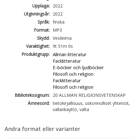
Upplaga:
2022
Utgivningsår:
2022
Språk:
finska
Format:
MP3
Skydd:
Vesileima
Varaktighet:
9t 51m 0s
Produktgrupp:
Allmän litteratur
Facklitteratur
E-böcker och ljudböcker
Filosofi och religion
Facklitteratur
Filosofi och religion
Bibliotekssignum:
20 ALLMÄN RELIGIONSVETENSKAP
Ämnesord:
tietokirjallisuus, uskonnolliset yhteisöt,
vallankäyttö, valta
Andra format eller varianter