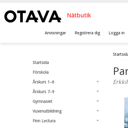
Hyppää pääsisältöön
Nätbutik
Anvisningar
Registrera dig
Logga in
Startsid
Startsida
Par
Förskola
Erkki
Årskurs 1–6
Årskurs 7–9
Gymnasiet
Vuxenutbildning
Finn Lectura