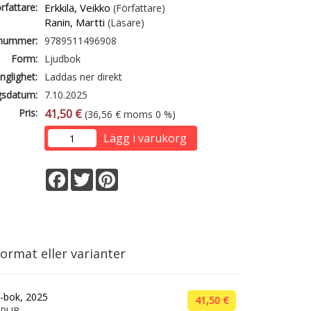
rfattare:
Erkkilä, Veikko
(Författare)
Ranin, Martti
(Läsare)
lnummer:
9789511496908
Form:
Ljudbok
änglighet:
Laddas ner direkt
gsdatum:
7.10.2025
Pris:
41,50 €
(36,56 € moms 0 %)
Lägg i varukorg
Facebook
Twitter
Pinterest
ormat eller varianter
-bok, 2025
41,50 €
EPUB