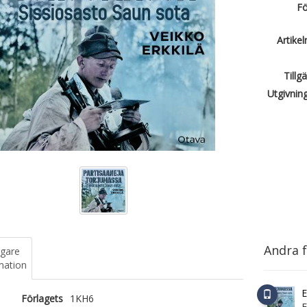
Fö
Artike
Tillg
Utgivnin
Andra f
igare
mation
E
Förlagets
1KH6