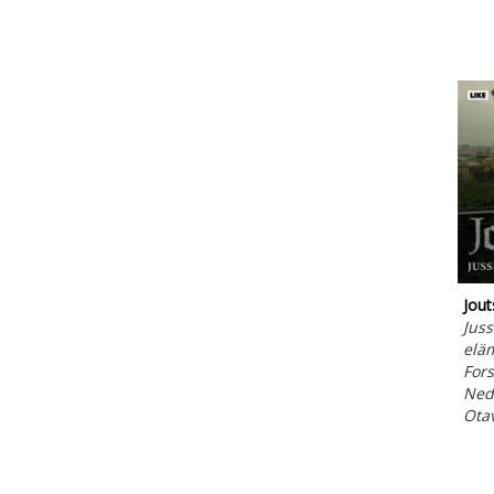
Jout
Juss
elä
Fors
Ned
Ota