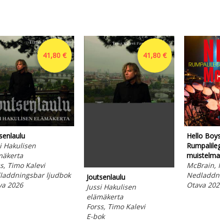
41,80 €
41,80 €
senlaulu
Hello Boys 
i Hakulisen
Rumpalile
mäkerta
muistelma
s, Timo Kalevi
McBrain, 
laddningsbar ljudbok
Nedladdni
Joutsenlaulu
va 2026
Otava 202
Jussi Hakulisen
elämäkerta
Forss, Timo Kalevi
E-bok