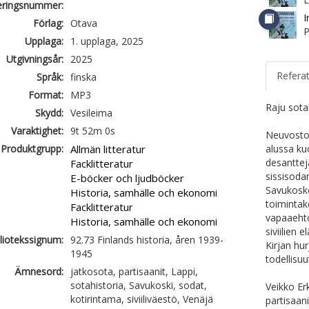
ieringsnummer:
I
Förlag:
Otava
P
Upplaga:
1. upplaga, 2025
Utgivningsår:
2025
Refera
Språk:
finska
Format:
MP3
Raju sota
Skydd:
Vesileima
Varaktighet:
9t 52m 0s
Neuvostol
Produktgrupp:
Allmän litteratur
alussa ku
desanttej
Facklitteratur
sissisoda
E-böcker och ljudböcker
Savukoske
Historia, samhälle och ekonomi
toimintak
Facklitteratur
vapaaehto
Historia, samhälle och ekonomi
siviilien 
liotekssignum:
92.73 Finlands historia, åren 1939-
Kirjan hu
1945
todellisuu
Ämnesord:
jatkosota, partisaanit, Lappi,
sotahistoria, Savukoski, sodat,
Veikko Er
kotirintama, siviiliväestö, Venäjä
partisaani