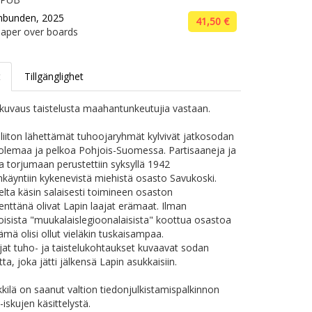
nbunden, 2025
41,50 €
aper over boards
t
Tillgänglighet
kuvaus taistelusta maahantunkeutujia vastaan.
iiton lähettämät tuhoojaryhmät kylvivät jatkosodan
olemaa ja pelkoa Pohjois-Suomessa. Partisaaneja ja
a torjumaan perustettiin syksyllä 1942
nkäyntiin kykenevistä miehistä osasto Savukoski.
lta käsin salaisesti toimineen osaston
enttänä olivat Lapin laajat erämaat. Ilman
isista "muukalaislegioonalaisista" koottua osastoa
elämä olisi ollut vieläkin tuskaisampaa.
rjat tuho- ja taistelukohtaukset kuvaavat sodan
tta, joka jätti jälkensä Lapin asukkaisiin.
kkilä on saanut valtion tiedonjulkistamispalkinnon
-iskujen käsittelystä.