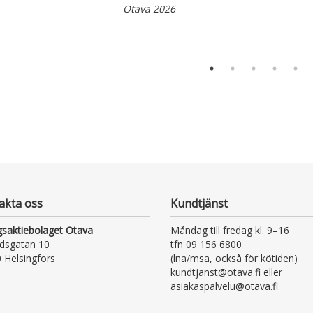
Otava 2026
akta oss
Kundtjänst
gsaktiebolaget Otava
Måndag till fredag kl. 9–16
dsgatan 10
tfn 09 156 6800
 Helsingfors
(lna/msa, också för kötiden)
kundtjanst@otava.fi eller
asiakaspalvelu@otava.fi