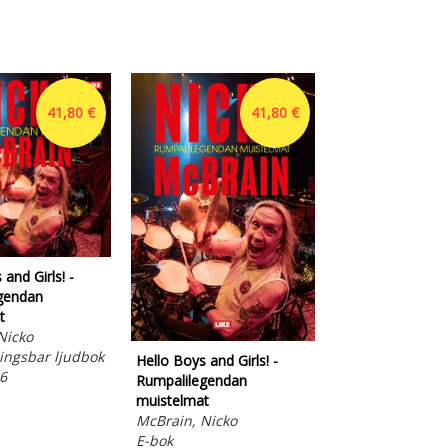
41,80 €
41,80 €
and Girls! -
gendan
t
Nicko
ngsbar ljudbok
Hello Boys and Girls! -
Marskin kuriiri
6
Rumpalilegendan
Mannerheimin
muistelmat
asiamiehen mys
McBrain, Nicko
Koskinen, Arto
E-bok
E-bok