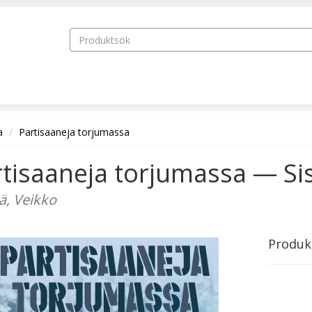
a
Partisaaneja torjumassa
tisaaneja torjumassa — Si
lä, Veikko
Produk