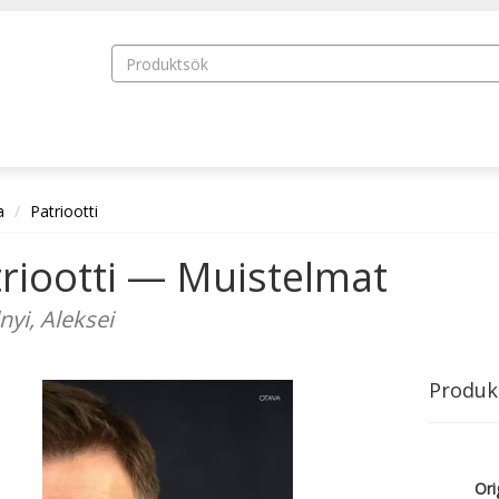
a
Patriootti
riootti — Muistelmat
nyi, Aleksei
Produk
Orig