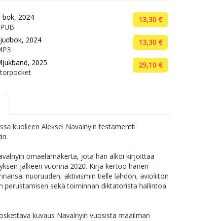
-bok, 2024
13,30 €
EPUB
judbok, 2024
13,30 €
MP3
jukband, 2025
29,10 €
torpocket
t
sa kuolleen Aleksei Navalnyin testamentti
än.
avalnyin omaelämäkerta, jota hän alkoi kirjoittaa
yksen jälkeen vuonna 2020. Kirja kertoo hänen
inansa: nuoruuden, aktivismin tielle lähdön, avioliiton
n perustamisen sekä toiminnan diktatorista hallintoa
koskettava kuvaus Navalnyin vuosista maailman