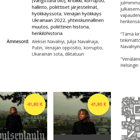
(vangittuna olo)
kritiikki
korruptio
,
,
,
julmimmas
hallinto
poliittiset järjestelmät
,
,
julkaisem
hyökkäyssota
Venäjän hyökkäys
,
vapauden 
Ukrainaan 2022
yhteiskunnallinen
,
henkensä
muutos
poliittinen historia
,
,
henkilöhistoria
“Tämä kir
tinkimätt
Ämnesord:
Aleksei Navalnyi, Julija Navalnaja,
Navalnyin 
Putin, Venäjän oppositio, korruptio,
Ukarainan sota, diktatuuri
"Venäläin
Helsingi
41,80 €
41,80 €