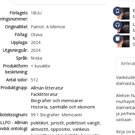
E
Förlagets
18UU
ieringsnummer:
L
Originaltitel:
Patriot. A Memoir
Förlag:
Otava
M
Upplaga:
2024
S
Utgivningsår:
2024
Språk:
finska
Refera
Produktform
+ kuvaliite
beskrivning:
Vankeudes
Antal sidor:
512
elämästä
Produktgrupp:
Allmän litteratur
Facklitteratur
Aleksei N
Biografier och memoarer
murhayrit
Historia, samhälle och ekonomi
elämäntar
ja perhee
liotekssignum:
99.1 Biografier. Memoarer
vastaan.
LLFO - Allmän
poliitikot
juristit
poliittiset vangit
,
,
,
ändsk ontologi:
aktivistit
oppositio
vankeus
,
,
Kirja on 