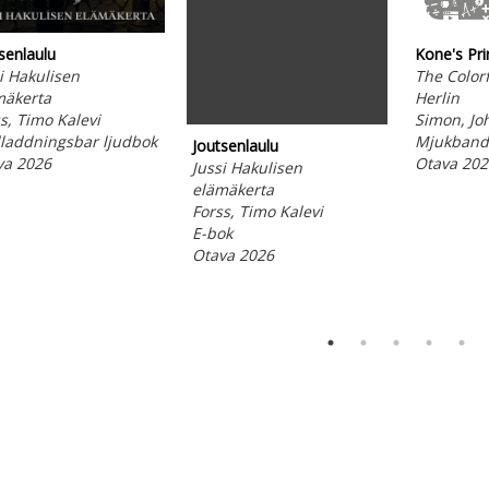
senlaulu
Kone's Pri
i Hakulisen
The Colorf
mäkerta
Herlin
s, Timo Kalevi
Simon, Jo
laddningsbar ljudbok
Mjukband
Joutsenlaulu
va 2026
Otava 202
Jussi Hakulisen
elämäkerta
Forss, Timo Kalevi
E-bok
Otava 2026