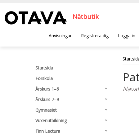
Hyppää pääsisältöön
Nätbutik
Anvisningar
Registrera dig
Logga in
Startsid
Startsida
Pat
Förskola
Naval
Årskurs 1–6
Årskurs 7–9
Gymnasiet
Vuxenutbildning
Finn Lectura