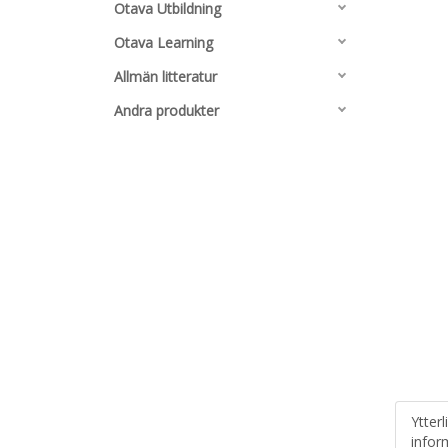
Otava Utbildning
Otava Learning
Allmän litteratur
Andra produkter
Ytterl
infor