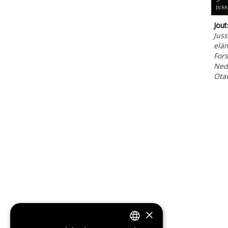
Jout
Juss
elä
Fors
Ned
Ota
×