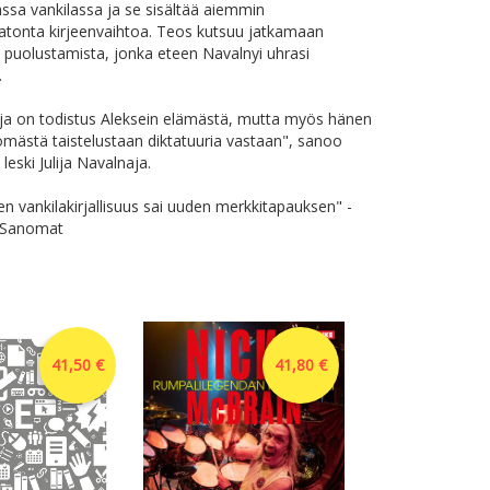
sa vankilassa ja se sisältää aiemmin
atonta kirjeenvaihtoa. Teos kutsuu jatkamaan
puolustamista, jonka eteen Navalnyi uhrasi
.
ja on todistus Aleksein elämästä, mutta myös hänen
ömästä taistelustaan diktatuuria vastaan", sanoo
leski Julija Navalnaja.
en vankila­kirjallisuus sai uuden merkkitapauksen" -
n Sanomat
41,50 €
41,80 €