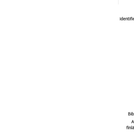
identif
Bib
A
finl