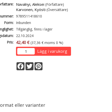
rfattare:
Navalnyi, Aleksei
(Författare)
Karvonen, Kyösti
(Översättare)
lnummer:
9789511418610
Form:
Inbunden
änglighet:
Tillgänglig, finns i lager
gsdatum:
22.10.2024
Pris:
42,40 €
(37,36 € moms 0 %)
Lägg i varukorg
Facebook
Twitter
Pinterest
ormat eller varianter