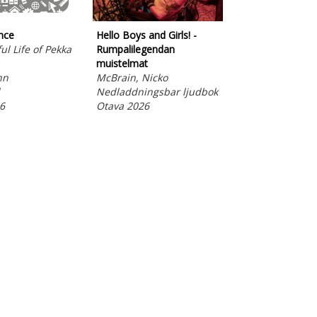
nce
Hello Boys and Girls! -
ul Life of Pekka
Rumpalilegendan
muistelmat
hn
McBrain, Nicko
Nedladdningsbar ljudbok
Hello Boys and Gi
6
Otava 2026
Rumpalilegenda
muistelmat
McBrain, Nicko
E-bok
Otava 2026