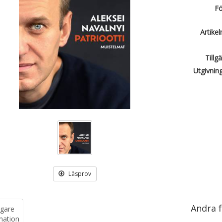
Fö
Artike
Tillg
Utgivnin
Läsprov
Andra f
igare
mation